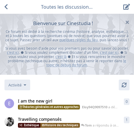
Toutes les discussions
Bienvenue sur Cinestudia !
Ce forum est dédié à la recherche cinéma (histoire, analyse, esthétique...),
et à toutes les questions (pointues ou de novice) que vous pourriez avoir à
ce sujet. Passez jeter un œil aux
quelques règles du lieu
, puis lancez-vous !
Si vous avez besoin d'aide pour vos premiers pas ou pour savoir où poster,
c'est ici
. ● Si vous voulez simplement discuter d'un film,
c'est par ici
. ● Si
vous voulez vous présenter,
c'est là
● Et si vous rencontrez le moindre
problème (technique ou autre), n'hésitez pas à venir le reporter dans
le
topic de debug du forum
.
Activité
I am the new girl
0
0
ré
E
Eloy94Q9097510
a démarré cette discussion
Théories générales et autres approches
Travelling compensés
1
1
ré
Tom
a répondu à cette discussion
Histoire des techniques