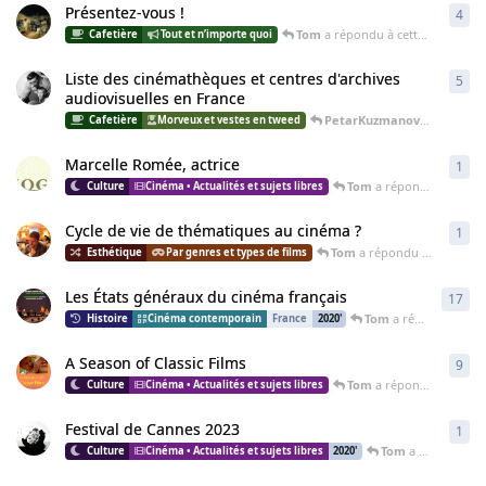
Présentez-vous !
4
4
ré
Tom
a répondu à cette discussion
Tout et n’importe quoi
Liste des cinémathèques et centres d'archives
5
5
ré
audiovisuelles en France
PetarKuzmanovic
a répondu
Morveux et vestes en tweed
Marcelle Romée, actrice
1
1
ré
Tom
a répondu à cette discussion
Cinéma • Actualités et sujets libres
Cycle de vie de thématiques au cinéma ?
1
1
ré
Tom
a répondu à cette discussion
Par genres et types de films
Les États généraux du cinéma français
17
17
r
Tom
a répondu à cette discussion
Cinéma contemporain
France
2020'
A Season of Classic Films
9
9
ré
Tom
a répondu à cette discussion
Cinéma • Actualités et sujets libres
Festival de Cannes 2023
1
1
ré
Tom
a répondu à cette discussion
Cinéma • Actualités et sujets libres
2020'