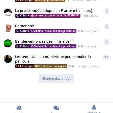
Tom
a répondu à cette discussion
Sociologie du cinéma
La presse vidéoludique en France (et ailleurs)
0
0
ré
Tom
a démarré cette discussion
L'art est partout on vous dit, PARTOUT !
Carnet noir
2
2
ré
Tom
a répondu à cette discussion
Cinéma • Actualités et sujets libres
Bandes-annonces des films à venir
4
4
ré
Tom
a répondu à cette discussion
Cinéma • Actualités et sujets libres
Les tentatives du numérique pour simuler la
33
33
r
pellicule
Tom
a répondu à cette discussion
Histoire des techniques
Charger davantage
Se connecter