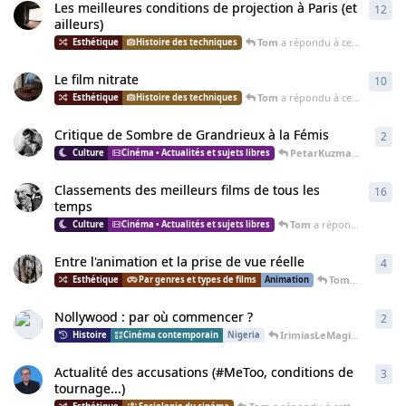
Les meilleures conditions de projection à Paris (et
12
12
r
ailleurs)
Tom
a répondu à cette discussion
Histoire des techniques
Le film nitrate
10
10
r
Tom
a répondu à cette discussion
Histoire des techniques
Critique de Sombre de Grandrieux à la Fémis
2
2
ré
PetarKuzmanovic
a rép
Cinéma • Actualités et sujets libres
Classements des meilleurs films de tous les
16
16
r
temps
Tom
a répondu à cette discussion
Cinéma • Actualités et sujets libres
Entre l'animation et la prise de vue réelle
4
4
ré
Tom
a répondu à
Par genres et types de films
Animation
Nollywood : par où commencer ?
2
2
ré
IrimiasLeMagicien
a répo
Cinéma contemporain
Nigeria
Actualité des accusations (#MeToo, conditions de
3
3
ré
tournage...)