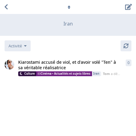
Iran
Activité
Kiarostami accusé de viol, et d'avoir volé "Ten" à
0
0
ré
sa véritable réalisatrice
Tom
a démarré cette discussion
Cinéma • Actualités et sujets libres
Iran