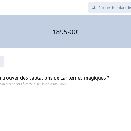
1895-00'
 trouver des captations de Lanternes magiques ?
Tom
a répondu à cette discussion
8 mai 2022