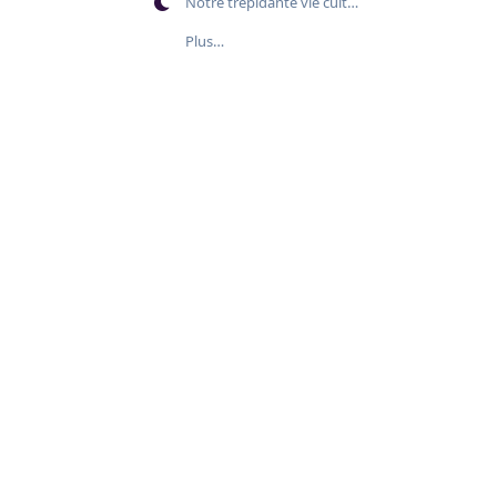
Notre trépidante vie culturelle
Plus…