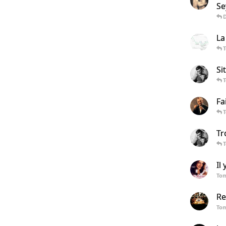
Se
La
Si
Fa
Tr
Il
To
Re
To