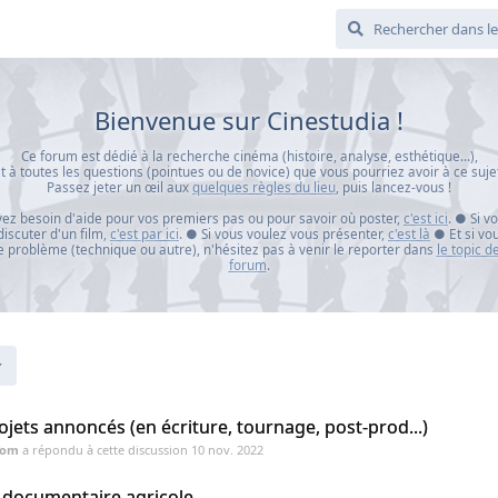
Bienvenue sur Cinestudia !
Ce forum est dédié à la recherche cinéma (histoire, analyse, esthétique...),
t à toutes les questions (pointues ou de novice) que vous pourriez avoir à ce suje
Passez jeter un œil aux
quelques règles du lieu
, puis lancez-vous !
vez besoin d'aide pour vos premiers pas ou pour savoir où poster,
c'est ici
. ● Si v
iscuter d'un film,
c'est par ici
. ● Si vous voulez vous présenter,
c'est là
● Et si vo
 problème (technique ou autre), n'hésitez pas à venir le reporter dans
le topic 
forum
.
ojets annoncés (en écriture, tournage, post-prod...)
Tom
a répondu à cette discussion
10 nov. 2022
 documentaire agricole