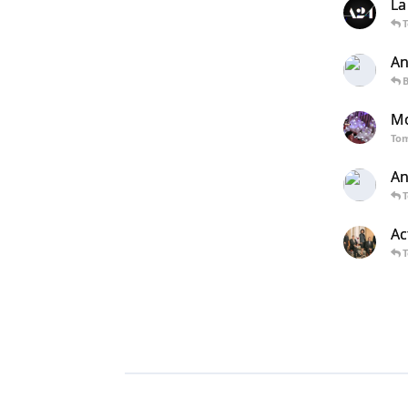
La
An
Mo
To
An
Ac