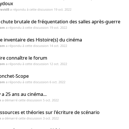
ydoux
DavidB
a répondu à cette discussion
19 oct. 2022
 chute brutale de fréquentation des salles après-guerre
Tom
a répondu à cette discussion
19 oct. 2022
te inventaire des Histoire(s) du cinéma
Tom
a répondu à cette discussion
14 oct. 2022
ire connaître le forum
Tom
a répondu à cette discussion
12 oct. 2022
onchet-Scope
Tom
a répondu à cette discussion
6 oct. 2022
 y a 25 ans au cinéma...
m
a démarré cette discussion
5 oct. 2022
ssources et théories sur l'écriture de scénario
m
a démarré cette discussion
3 oct. 2022