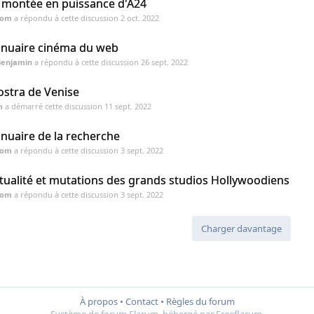
 montée en puissance d'A24
Tom
a répondu à cette discussion
2 oct. 2022
nuaire cinéma du web
Benjamin
a répondu à cette discussion
26 sept. 2022
stra de Venise
m
a démarré cette discussion
11 sept. 2022
nuaire de la recherche
Tom
a répondu à cette discussion
3 sept. 2022
tualité et mutations des grands studios Hollywoodiens
Tom
a répondu à cette discussion
3 sept. 2022
Charger davantage
À propos
•
Contact
•
Règles du forum
Système de forum
Flarum
, hébergé par
Freeflarum
.