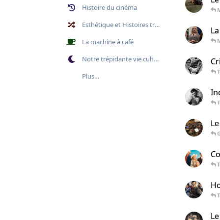
Histoire du cinéma
Esthétique et Histoires transversales
La
La machine à café
Notre trépidante vie culturelle
Cr
Plus…
In
Le
Co
Ho
Le