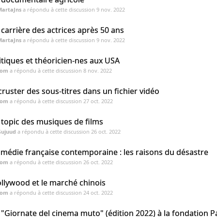
MartaJns
a répondu à cette discussion
9 nov. 2022
 carrière des actrices après 50 ans
MartaJns
a répondu à cette discussion
9 nov. 2022
itiques et théoricien-nes aux USA
Tom
a répondu à cette discussion
8 nov. 2022
cruster des sous-titres dans un fichier vidéo
Tom
a répondu à cette discussion
27 oct. 2022
 topic des musiques de films
Gujuud
a répondu à cette discussion
26 oct. 2022
médie française contemporaine : les raisons du désastre
Tom
a répondu à cette discussion
26 oct. 2022
llywood et le marché chinois
Tom
a répondu à cette discussion
24 oct. 2022
 "Giornate del cinema muto" (édition 2022) à la fondation P