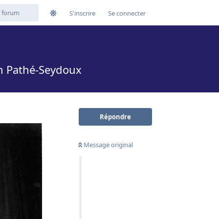
S'inscrire
Se connecter
on Pathé-Seydoux
Répondre
Message original