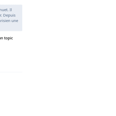
uet. Il
r. Depuis
risien une
un topic
Répondre
Répondre