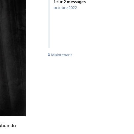
1
sur
2
messages
octobre 2022
Maintenant
ation du