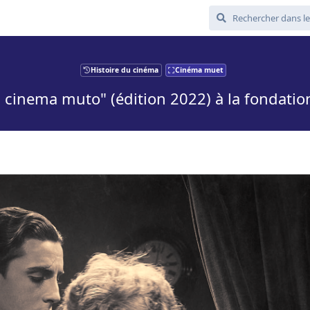
Histoire du cinéma
Cinéma muet
l cinema muto" (édition 2022) à la fondati