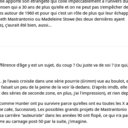
lle apporte son étrangeté qui colle impeccablement à l’univers du
ensen qui a 30 ans de plus qu’elle et on ne peut pas s’empêcher d
ées autour de 1960 et pour qui c’est un rôle de plus qui leur échapp
beth Mastrantonio ou Madeleine Stowe (les deux dernières ayant
, ç’aurait été bien, aussi…
différence d'âge y est un sujet, du coup ? Ou juste va de soi ? (ce qui
Je l'avais croisée dans une série pourrie (
Grimm
) vue au boulot, e
faisait un peu de la peine de la voir là-dedans. D'après imdb, elle 
 des séries de seconde zone, en plus, j'ai l'impression), et rien dep
s comme Hunter ont pu survivre parce qu'elles ont eu toutes les X
he Lake
,
Succession
). Les possibles grands projets de Mastrantonio (
a carrière "auteuriste" dans les années 90 ont flopé, ce qui n'a pa
re au carnage post-50 par la suite, j'imagine.