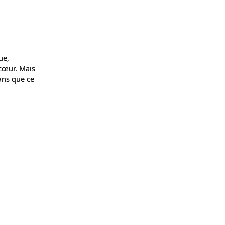
Répondre
ue,
cœur. Mais
ans que ce
Répondre