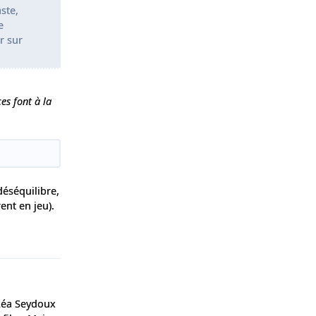
ste,
e
r sur
es font à la
éséquilibre,
ent en jeu).
Répondre
Léa Seydoux