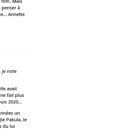
 film. Mais
e penser à
e... Annette
Répondre
, je note
lle avait
ne fait plus
uis 2020...
 années un
le Pakula, le
s du lui