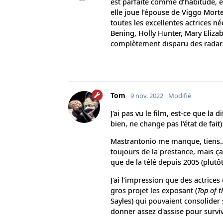
est parfaite comme d’habitude, e
elle joue l’épouse de Viggo Mort
toutes les excellentes actrices n
Bening, Holly Hunter, Mary Eliza
complètement disparu des radars)
Tom
9 nov. 2022
Modifié
J'ai pas vu le film, est-ce que la 
bien, ne change pas l'état de fait)
Mastrantonio me manque, tiens... 
toujours de la prestance, mais ça 
que de la télé depuis 2005 (plutôt
J'ai l'impression que des actrice
gros projet les exposant (
Top of t
Sayles) qui pouvaient consolider s
donner assez d'assise pour surviv