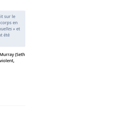
it sur le
 corps en
uelles »
et
t été
 Murray (Seth
violent,
Répondre