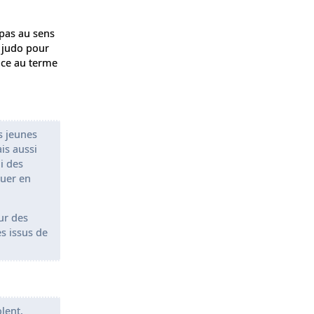
(pas au sens
 judo pour
nce au terme
es jeunes
is aussi
i des
ouer en
ur des
s issus de
lent,