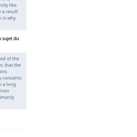
ily like
 a result
h is why
u sujet du
ed of the
r, that the
ains
y concerns
h a long
 from
imarily
Répondre