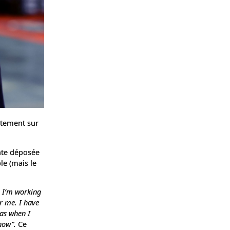
ortement sur
inte déposée
le (mais le
n I’m working
or me. I have
was when I
 now”.
Ce