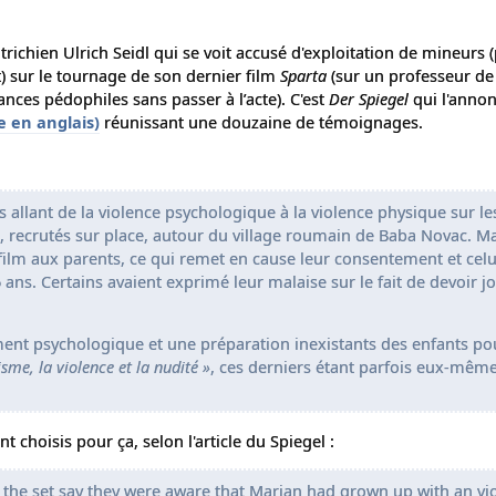
utrichien Ulrich Seidl qui se voit accusé d'exploitation de mineurs 
) sur le tournage de son dernier film
Sparta
(sur un professeur de
ances pédophiles sans passer à l’acte). C'est
Der Spiegel
qui l'anno
 en anglais)
réunissant une douzaine de témoignages.
ns allant de la violence psychologique à la violence physique sur l
 recrutés sur place, autour du village roumain de Baba Novac. Ma
film aux parents, ce qui remet en cause leur consentement et celu
ans. Certains avaient exprimé leur malaise sur le fait de devoir j
nt psychologique et une préparation inexistants des enfants po
lisme, la violence et la nudité »
, ces derniers étant parfois eux-même
 choisis pour ça, selon l'article du Spiegel :
the set say they were aware that Marian had grown up with an vio