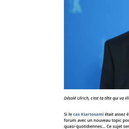
Désolé Ulrich, c'est ta tête qui va il
Si le
cas Kiartosami
était assez é
forum avec un nouveau topic pou
quasi-quotidiennes... Ce sujet se