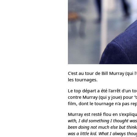
C'est au tour de Bill Murray (qui
les tournages.
Le top départ a été l'arrêt d'un t
contre Murray (qui y joue) pour “
film, dont le tournage n'a pas re
Murray est resté flou en s'expliq
with, I did something I thought was 
been doing not much else but thinkin
was a little kid. What I always thou