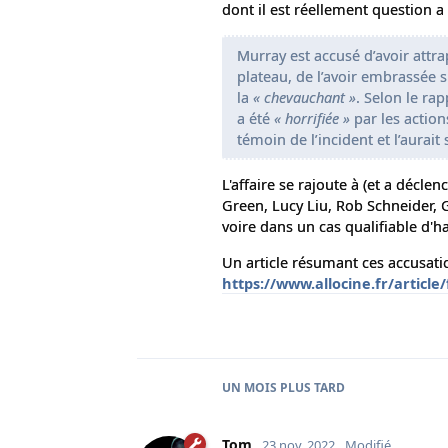
dont il est réellement question a f
Murray est accusé d’avoir attr
plateau, de l’avoir embrassée 
la
« chevauchant »
. Selon le ra
a été
« horrifiée »
par les actio
témoin de l’incident et l’aurait 
L'affaire se rajoute à (et a décl
Green, Lucy Liu, Rob Schneider, G
voire dans un cas qualifiable d'h
Un article résumant ces accusati
https://www.allocine.fr/article
UN MOIS
PLUS TARD
Tom
23 nov. 2022
Modifié