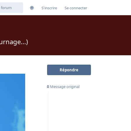
S'inscrire
Se connecter
urnage...)
Répondre
Message original