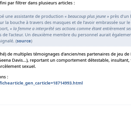
ini par filtrer dans plusieurs articles :
apé une assistante de production
« beaucoup plus jeune »
près d’un l
sur la bouche à travers des masques et de l’avoir embrassée sur le
pport,
« la femme a interprété ses actions comme étant entièrement sex
ns de l’acteur. Un deuxième membre du personnel aurait égalemen
signalé. (
source
)
enché) de multiples témoignages d'ancien/nes partenaires de jeu de
eena Davis...), reportant un comportement détestable, insultant, 
arcèlement sexuel.
ons :
/fichearticle_gen_carticle=18714993.html