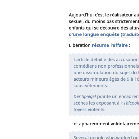
Aujourd'hui c'est le réalisateur a
sexuel, du moins pas strictement
enfants qui se découvre des attir
d'une longue enquête (traduite
Libération
résume l'affaire
:
L’article détaille des accusatio
comédiens non professionnels,
une dissimulation du sujet du 
acteurs mineurs âgés de 9 à 16 
sous-vêtements.
Der Spiegel
pointe un encadreme
scènes les exposant à
« l’alcoo
foyers violents.
... et apparemment volontairement
Several people who worked on 