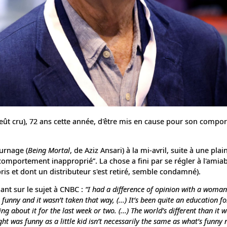
 l'eût cru), 72 ans cette année, d'être mis en cause pour son comp
ournage (
Being Mortal
, de Aziz Ansari) à la mi-avril, suite à une pla
comportement inapproprié”. La chose a fini par se régler à l'amiab
pris et dont un distributeur s'est retiré, semble condamné).
uant sur le sujet à CNBC :
“I had a difference of opinion with a woma
funny and it wasn’t taken that way, (...) It’s been quite an education f
g about it for the last week or two. (...) The world’s different than it 
ght was funny as a little kid isn’t necessarily the same as what’s funny