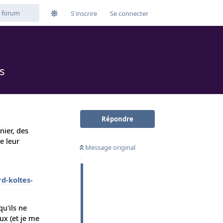
S'inscrire
Se connecter
s
Répondre
nier, des
e leur
Message original
d-koltes-
qu'ils ne
ux (et je me