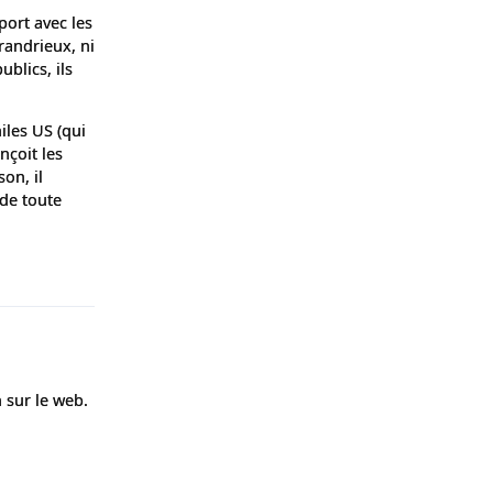
port avec les
Grandrieux, ni
ublics, ils
les US (qui
nçoit les
on, il
 de toute
Répondre
 sur le web.
Répondre