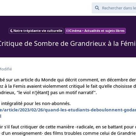
Notre trépidante vie culturelle
Cinéma • Actualités et sujets libres
Critique de Sombre de Grandrieux à la Fémi
odifié
mbé sur un article du Monde qui décrit comment, en décembre der
z à la Femis avaient violemment critiqué le fait qu'elle choisisse d
rieux, "le viol n'[étant] pas un motif narratif".
en intégralité pour les non-abonnés.
e/article/2023/02/26/quand-les-etudiants-deboulonnent-godar
l
 s'il faut critiquer de cette manière -radicale, en se battant pour 
e d'un enseignement- des films troubles comme celui de Grandrie