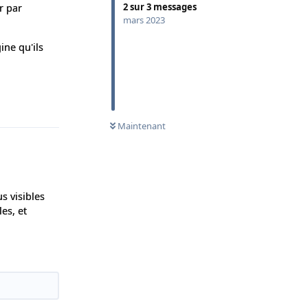
2
sur
3
messages
r par
mars 2023
ine qu'ils
Répondre
Maintenant
us visibles
es, et