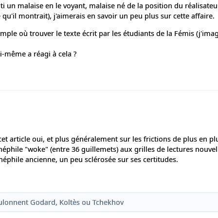
 un malaise en le voyant, malaise né de la position du réalisateu
u'il montrait), j'aimerais en savoir un peu plus sur cette affaire.
ple où trouver le texte écrit par les étudiants de la Fémis (j'imag
ui-même a réagi à cela ?
 cet article oui, et plus généralement sur les frictions de plus en pl
éphile "woke" (entre 36 guillemets) aux grilles de lectures nouvell
cinéphile ancienne, un peu sclérosée sur ses certitudes.
ulonnent Godard, Koltès ou Tchekhov