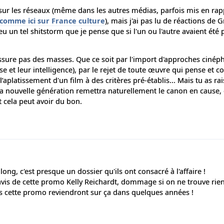
t sur les réseaux (même dans les autres médias, parfois mis en rap
comme ici sur France culture
), mais j'ai pas lu de réactions de 
eu un tel shitstorm que je pense que si l'un ou l'autre avaient été p
ure pas des masses. Que ce soit par l'import d'approches cinéphi
se et leur intelligence), par le rejet de toute œuvre qui pense et co
aplatissement d'un film à des critères pré-établis... Mais tu as rais
 la nouvelle génération remettra naturellement le canon en cause,
t cela peut avoir du bon.
long, c'est presque un dossier qu'ils ont consacré à l'affaire !
 avis de cette promo Kelly Reichardt, dommage si on ne trouve rien
ns cette promo reviendront sur ça dans quelques années !