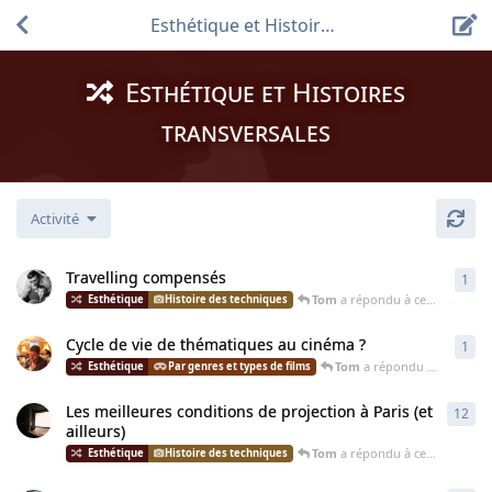
Esthétique et Histoires transversales
Esthétique et Histoires
transversales
Activité
Travelling compensés
1
1
ré
Tom
a répondu à cette discussion
Histoire des techniques
Cycle de vie de thématiques au cinéma ?
1
1
ré
Tom
a répondu à cette discussion
Par genres et types de films
Les meilleures conditions de projection à Paris (et
12
12
r
ailleurs)
Tom
a répondu à cette discussion
Histoire des techniques