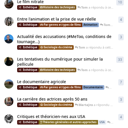
Le film nitrate
10
10
r
Tom
a répondu à cette discussion
Histoire des techniques
Entre l'animation et la prise de vue réelle
4
4
ré
Tom
a répondu à
Par genres et types de films
Animation
Actualité des accusations (#MeToo, conditions de
3
3
ré
tournage...)
Tom
a répondu à cette discussion
Sociologie du cinéma
Les tentatives du numérique pour simuler la
33
33
r
pellicule
Tom
a répondu à cette discussion
Histoire des techniques
Le documentaire agricole
7
7
ré
MartaJns
a 
Par genres et types de films
Documentaire
La carrière des actrices après 50 ans
3
3
ré
MartaJns
a répondu à cette discussion
Sociologie du cinéma
Critiques et théoricien-nes aux USA
4
4
ré
Tom
a répo
Théories générales et autres approches
USA