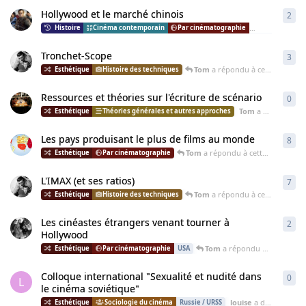
Hollywood et le marché chinois
2
2
ré
Cinéma contemporain
Par cinématographie
USA
Chine
Tronchet-Scope
3
3
ré
Tom
a répondu à cette discussion
Histoire des techniques
Ressources et théories sur l'écriture de scénario
0
0
ré
Tom
a démarré cette discussion
Théories générales et autres approches
Les pays produisant le plus de films au monde
8
8
ré
Tom
a répondu à cette discussion
Par cinématographie
L'IMAX (et ses ratios)
7
7
ré
Tom
a répondu à cette discussion
Histoire des techniques
Les cinéastes étrangers venant tourner à
2
2
ré
Hollywood
Tom
a répondu à cette discussion
Par cinématographie
USA
Colloque international "Sexualité et nudité dans
0
0
ré
L
le cinéma soviétique"
louise
a démarré cette discussion
Sociologie du cinéma
Russie / URSS