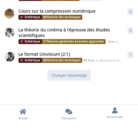
Cours sur la compression numérique
6
6
ré
Ar
Histoire des techniques
Morveux et vestes en tweed
La théorie du cinéma à l'épreuve des études
0
0
ré
scientifiques
Tom
a démarré cette discussion
Théories générales et autres approches
Le format Univisium (2:1)
1
1
ré
Tom
a répondu à cette discussion
Histoire des techniques
Charger davantage
Se connecter
Accueil
Discussions