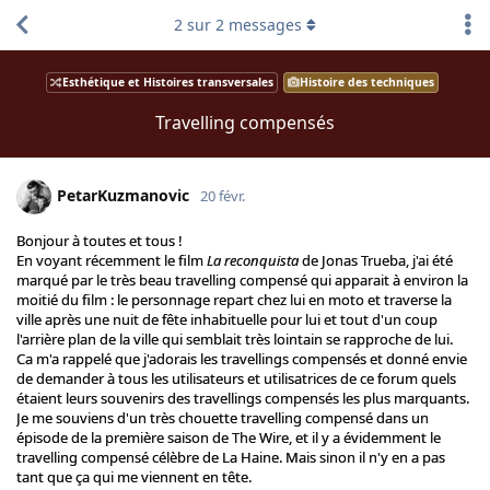
2
sur
2
messages
Esthétique et Histoires transversales
Histoire des techniques
Travelling compensés
PetarKuzmanovic
20 févr.
Bonjour à toutes et tous !
En voyant récemment le film
La reconquista
de Jonas Trueba, j'ai été
marqué par le très beau travelling compensé qui apparait à environ la
moitié du film : le personnage repart chez lui en moto et traverse la
ville après une nuit de fête inhabituelle pour lui et tout d'un coup
l'arrière plan de la ville qui semblait très lointain se rapproche de lui.
Ca m'a rappelé que j'adorais les travellings compensés et donné envie
de demander à tous les utilisateurs et utilisatrices de ce forum quels
étaient leurs souvenirs des travellings compensés les plus marquants.
Je me souviens d'un très chouette travelling compensé dans un
épisode de la première saison de The Wire, et il y a évidemment le
travelling compensé célèbre de La Haine. Mais sinon il n'y en a pas
tant que ça qui me viennent en tête.