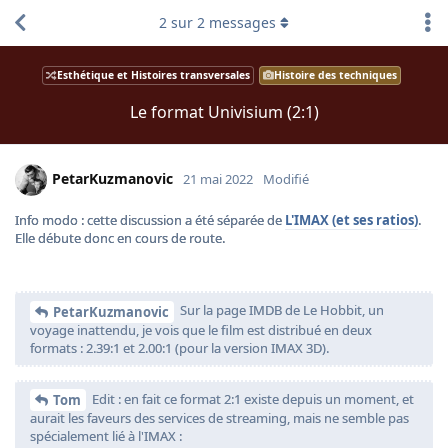
2
sur
2
messages
Esthétique et Histoires transversales
Histoire des techniques
Le format Univisium (2:1)
PetarKuzmanovic
21 mai 2022
Modifié
Info modo : cette discussion a été séparée de
L'IMAX (et ses ratios)
.
Elle débute donc en cours de route.
Sur la page IMDB de Le Hobbit, un
PetarKuzmanovic
voyage inattendu, je vois que le film est distribué en deux
formats : 2.39:1 et 2.00:1 (pour la version IMAX 3D).
Edit : en fait ce format 2:1 existe depuis un moment, et
Tom
aurait les faveurs des services de streaming, mais ne semble pas
spécialement lié à l'IMAX :