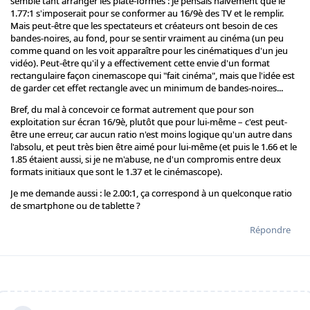
semble tant arranger les plate-formes : je pensais naïvement que le
1.77:1 s'imposerait pour se conformer au 16/9è des TV et le remplir.
Mais peut-être que les spectateurs et créateurs ont besoin de ces
bandes-noires, au fond, pour se sentir vraiment au cinéma (un peu
comme quand on les voit apparaître pour les cinématiques d'un jeu
vidéo). Peut-être qu'il y a effectivement cette envie d'un format
rectangulaire façon cinemascope qui "fait cinéma", mais que l'idée est
de garder cet effet rectangle avec un minimum de bandes-noires...
Bref, du mal à concevoir ce format autrement que pour son
exploitation sur écran 16/9è, plutôt que pour lui-même – c'est peut-
être une erreur, car aucun ratio n'est moins logique qu'un autre dans
l'absolu, et peut très bien être aimé pour lui-même (et puis le 1.66 et le
1.85 étaient aussi, si je ne m'abuse, ne d'un compromis entre deux
formats initiaux que sont le 1.37 et le cinémascope).
Je me demande aussi : le 2.00:1, ça correspond à un quelconque ratio
de smartphone ou de tablette ?
Répondre