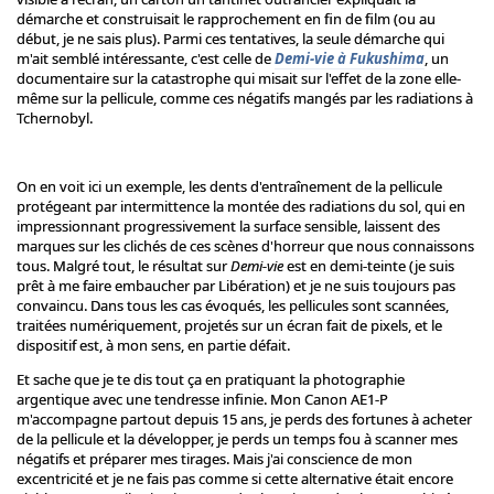
démarche et construisait le rapprochement en fin de film (ou au
début, je ne sais plus). Parmi ces tentatives, la seule démarche qui
m'ait semblé intéressante, c'est celle de
Demi-vie à Fukushima
, un
documentaire sur la catastrophe qui misait sur l'effet de la zone elle-
même sur la pellicule, comme ces négatifs mangés par les radiations à
Tchernobyl.
On en voit ici un exemple, les dents d'entraînement de la pellicule
protégeant par intermittence la montée des radiations du sol, qui en
impressionnant progressivement la surface sensible, laissent des
marques sur les clichés de ces scènes d'horreur que nous connaissons
tous. Malgré tout, le résultat sur
Demi-vie
est en demi-teinte (je suis
prêt à me faire embaucher par Libération) et je ne suis toujours pas
convaincu. Dans tous les cas évoqués, les pellicules sont scannées,
traitées numériquement, projetés sur un écran fait de pixels, et le
dispositif est, à mon sens, en partie défait.
Et sache que je te dis tout ça en pratiquant la photographie
argentique avec une tendresse infinie. Mon Canon AE1-P
m'accompagne partout depuis 15 ans, je perds des fortunes à acheter
de la pellicule et la développer, je perds un temps fou à scanner mes
négatifs et préparer mes tirages. Mais j'ai conscience de mon
excentricité et je ne fais pas comme si cette alternative était encore