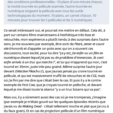
des conditions professionnelles : 10 plans d'une minute chacun,
la moitié tournée en pellicule scannée, l'autre tournée en
numérique singeant la pellicule avec tous les outils
technologiques du moment. 10 plans, un carnet chacun, 10
minutes pour trouver les 5 pellicules et les 5 numériques.
Ce serait intéressant oui, et pourrait me mettre en défaut. Cela dit, à
part sur certains films mainstreams à l'esthétique très lisse et
retouchée, mon expérience a plutôt tendu à des surprises dans l'autre
sens. Je me souviens par exemple, être sorti de
Plaire, aimer et courir
vite
(Honoré) et d'appeler un pote avec qui on a souvent ces
discussions, tout excité, pour lui dire
"ça y est, j'ai enfin vu un film en
numérique devant lequel j'ai pas eu de problème d'immersion, ils sont
enfin arrivés à un truc qui marche !"
, et lui qui m'apprend qui non, c'est
tourné en 35mm, juste très peu grainé. Même surprise l'autre jour
devant
Détective Pikachu
(!), que j'aurais jamais pu croire tourné en
pellicule, et qui est massivement truffé de retouches et de CGI, mais
où j'ai fini par me dire que c'était bien le cas. Et puis il y a le contre
exemple de
First Cow
, que je croyais tourné en pelloche, et devant
lequel je me disais toute la séance "y a un truc bizarre qui va pas".
Mais oui, il y a sûrement aussi des cas où je me tromperais, j'imagine
(par exemple je m'étais gouré sur les quelques épisodes récents que
j'avais vu de
Waking Dead
- c'était tellement moche et plat que j'ai cru à
du faux grain). Et en cas de projection pellicule d'un film numérique