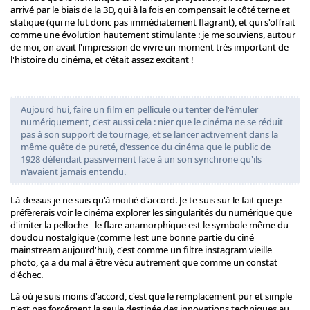
arrivé par le biais de la 3D, qui à la fois en compensait le côté terne et
statique (qui ne fut donc pas immédiatement flagrant), et qui s'offrait
comme une évolution hautement stimulante : je me souviens, autour
de moi, on avait l'impression de vivre un moment très important de
l'histoire du cinéma, et c'était assez excitant !
Aujourd'hui, faire un film en pellicule ou tenter de l'émuler
numériquement, c'est aussi cela : nier que le cinéma ne se réduit
pas à son support de tournage, et se lancer activement dans la
même quête de pureté, d'essence du cinéma que le public de
1928 défendait passivement face à un son synchrone qu'ils
n'avaient jamais entendu.
Là-dessus je ne suis qu'à moitié d'accord. Je te suis sur le fait que je
préfèrerais voir le cinéma explorer les singularités du numérique que
d'imiter la pelloche - le flare anamorphique est le symbole même du
doudou nostalgique (comme l'est une bonne partie du ciné
mainstream aujourd'hui), c'est comme un filtre instagram vieille
photo, ça a du mal à être vécu autrement que comme un constat
d'échec.
Là où je suis moins d'accord, c'est que le remplacement pur et simple
n'est pas forcément la seule destinée des innovations techniques au