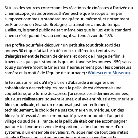
Si tu as des sources concernant les réactions de cinéastes à l'arrivée du
cinémascope, je suis preneur. Il n'empêche que le scope a fini par
s'imposer comme un standard malgré tout, même si, et notamment
en France ou en Grande-Bretagne, la transition a mis du temps.
D'ailleurs, le grand public ne sait même pas que le 1.85 est le standard
cinéma réel, quand il va au cinéma, il s'attend à voir du 2.35.
J'en profite pour faire découvrir un petit site tout droit sorti des
années 90 et qui s'attache à décrire les différentes tentatives
d'élargissement de l'écran de cinéma, et donc de l'image de film, à
travers les quelques standards qui ont traversé les années 1950, sans
tous y survivre (dont le Cinerama, heureusement pour les opérateurs
caméra et la moitié de l'équipe de tournage) :
Widescreen Museum
.
Je te suis sur le fait qu'il n'y ait rien d'absurde à imaginer une
cohabitation des techniques, mais la pellicule est désormais une
coquetterie, une forme de caprice. J'ai croisé, ces 5 dernières années,
plusieurs réalisateurs, souvent jeunes, qui avaient réussi à tourner leur
film sur pellicule, et aucun ne pouvait justifier réellement,
techniquement, le choix de ne pas tourner en numérique. Un des
films s'intéressait à une communauté juive moribonde d'un petit
village du sud de la France, et la pellicule était censée accompagner,
par une technique en voie de disparition, la fin d'un monde, d'un
système, d'un ensemble de valeurs. Puisque rien de tout cela n'était
visible à l'écran, un carton un tantinet outrancier expliquait la