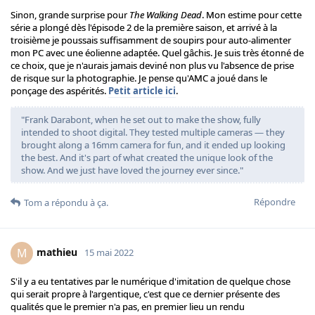
Sinon, grande surprise pour
The Walking Dead
. Mon estime pour cette
série a plongé dès l'épisode 2 de la première saison, et arrivé à la
troisième je poussais suffisamment de soupirs pour auto-alimenter
mon PC avec une éolienne adaptée. Quel gâchis. Je suis très étonné de
ce choix, que je n'aurais jamais deviné non plus vu l'absence de prise
de risque sur la photographie. Je pense qu'AMC a joué dans le
ponçage des aspérités.
Petit article ici
.
"Frank Darabont, when he set out to make the show, fully
intended to shoot digital. They tested multiple cameras — they
brought along a 16mm camera for fun, and it ended up looking
the best. And it's part of what created the unique look of the
show. And we just have loved the journey ever since."
Répondre
Tom
a répondu à ça.
mathieu
M
15 mai 2022
S'il y a eu tentatives par le numérique d'imitation de quelque chose
qui serait propre à l'argentique, c'est que ce dernier présente des
qualités que le premier n'a pas, en premier lieu un rendu