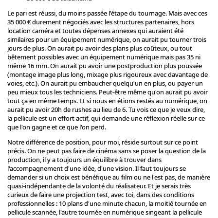
Le pari est réussi, du moins passée l'étape du tournage. Mais avec ces
35 000 € durement négociés avec les structures partenaires, hors
location caméra et toutes dépenses annexes qui auraient été
similaires pour un équipement numérique, on aurait pu tourner trois
jours de plus. On aurait pu avoir des plans plus coûteux, ou tout
bêtement possibles avec un équipement numérique mais pas 35 ni
même 16 mm. On aurait pu avoir une postproduction plus poussée
(montage image plus long, mixage plus rigoureux avec davantage de
voies, etc.). On aurait pu embaucher quelqu'un en plus, ou payer un
peu mieux tous les techniciens. Peut-être même qu'on aurait pu avoir
tout ça en même temps. Et si nous en étions restés au numérique, on
aurait pu avoir 20h de rushes au lieu de 6. Tu vois ce que je veux dire,
la pellicule est un effort actif, qui demande une réflexion réelle sur ce
que l'on gagne et ce que l'on perd.
Notre différence de position, pour moi, réside surtout sur ce point
précis. On ne peut pas faire de cinéma sans se poser la question de la
production, il y a toujours un équilibre à trouver dans
l'accompagnement d'une idée, d'une vision. Il faut toujours se
demander si un choix est bénéfique au film ou ne l'est pas, de manière
quasi-indépendante de la volonté du réalisateur. Et je serais très
curieux de faire une projection test, avec toi, dans des conditions
professionnelles : 10 plans d'une minute chacun, la moitié tournée en
pellicule scannée, l'autre tournée en numérique singeant la pellicule