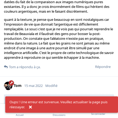
datées du fait de la comparaison aux images numériques pures
existantes. Il y a donc je crois énormément de films qui héritent des
couleurs argentiques, mais en le faisant discrètement.
quant à la texture, je pense que beaucoup en sont nostalgiques car
l'impression de vie que donnait l'argentique est difficilement
remplaçable. Le souci c'est que je ne vois pas qui pourrait reprendre le
travail de Beauviala et il faudrait des gens pour bosser la post-
production. On constate que l'aléatoire n'existe pas en pratique,
même dans la nature. Le fait que les grains ne sont jamais au même
endroit d'une image à une autre pourrait être simulé par une
intelligence artificielle. C'est le propre de cette technologique de savoir
apprendre à reproduire ce qui semble échapper à la machine.
Répondre
Tom
a répondu à ça.
Tom
15 mai 2022
Modifié
en même temps des images qui reproduirait
mathieu
Oups ! Une erreur est survenue. Veuillez actualiser la page puis
parfaitement l'aspect colorimétrique de l'argentique paraitraient
réessayer.
probablement d'office datées du fait de la comparaison aux
images numériques pures existantes.
Se connecter
Accueil
Discussions