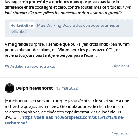
l'aveugle m'a prouvé il y a quelques mois que je sais pas faire la
différence entre coca light et zero, contre toutes mes certitudes,
il me
faut ébranler d'autres piliers fondamentaux de ma vie pour grandir.
Mais Walking Dead a des épisodes tournés en
Ardalion
pellicule ?
À ma grande surprise, il semble que oui (si j'en crois imdb) : en 16mm
pour la plupart des plans, en 35mm pour les plans avec CGI. J'en
reviens toujours pas tant je le perçois pas à l'écran.
Répondre
Ardalion
a répondu à ça.
DelphineMenoret
13 mai 2022
Je mets ici un lien vers un truc que j'avais écrit sur le sujet suite à une
recherche que j'avais menée à Grenoble auprès de chercheurs en
sciences cognitives, de cinéastes expérimentaux et d'ingénieurs
d'Aaton :
https://delfinakino.wordpress.com/2015/12/15/une-
recherche/
Répondre