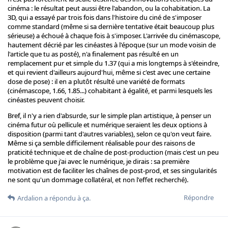
cinéma : le résultat peut aussi être l'abandon, ou la cohabitation. La
3D, qui a essayé par trois fois dans l'histoire du ciné de s'imposer
comme standard (même si sa dernière tentative était beaucoup plus
sérieuse) a échoué à chaque fois à s'imposer. L'arrivée du cinémascope,
hautement décrié par les cinéastes à l'époque (sur un mode voisin de
l'article que tu as posté), n'a finalement pas résulté en un
remplacement pur et simple du 1.37 (qui a mis longtemps à s'éteindre,
et qui revient d'ailleurs aujourd'hui, même si c'est avec une certaine
dose de pose) : il en a plutôt résulté une variété de formats
(cinémascope, 1.66, 1.85...) cohabitant à égalité, et parmi lesquels les
cinéastes peuvent choisir.
Bref, il n'y a rien d'absurde, sur le simple plan artistique, à penser un
cinéma futur où pellicule et numérique seraient les deux options à
disposition (parmi tant d'autres variables), selon ce qu'on veut faire.
Même si ça semble difficilement réalisable pour des raisons de
praticité technique et de chaîne de post-production (mais c'est un peu
le problème que j'ai avec le numérique, je dirais : sa première
motivation est de faciliter les chaînes de post-prod, et ses singularités
ne sont qu'un dommage collatéral, et non l'effet recherché).
Répondre
Ardalion
a répondu à ça.