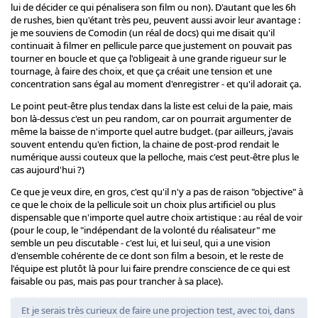
lui de décider ce qui pénalisera son film ou non). D'autant que les 6h
de rushes, bien qu'étant très peu, peuvent aussi avoir leur avantage :
je me souviens de Comodin (un réal de docs) qui me disait qu'il
continuait à filmer en pellicule parce que justement on pouvait pas
tourner en boucle et que ça l'obligeait à une grande rigueur sur le
tournage, à faire des choix, et que ça créait une tension et une
concentration sans égal au moment d'enregistrer - et qu'il adorait ça.
Le point peut-être plus tendax dans la liste est celui de la paie, mais
bon là-dessus c'est un peu random, car on pourrait argumenter de
même la baisse de n'importe quel autre budget. (par ailleurs, j'avais
souvent entendu qu'en fiction, la chaine de post-prod rendait le
numérique aussi couteux que la pelloche, mais c'est peut-être plus le
cas aujourd'hui ?)
Ce que je veux dire, en gros, c'est qu'il n'y a pas de raison "objective" à
ce que le choix de la pellicule soit un choix plus artificiel ou plus
dispensable que n'importe quel autre choix artistique : au réal de voir
(pour le coup, le "indépendant de la volonté du réalisateur" me
semble un peu discutable - c'est lui, et lui seul, qui a une vision
d'ensemble cohérente de ce dont son film a besoin, et le reste de
l'équipe est plutôt là pour lui faire prendre conscience de ce qui est
faisable ou pas, mais pas pour trancher à sa place).
Et je serais très curieux de faire une projection test, avec toi, dans