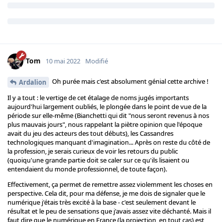
Tom
10 mai 2022
Modifié
Oh purée mais c'est absolument génial cette archive !
Ardalion
Il y a tout : le vertige de cet étalage de noms jugés importants
aujourd'hui largement oubliés, le plongée dans le point de vue de la
période sur elle-même (Bianchetti qui dit "nous seront revenus à nos
plus mauvais jours", nous rappelant la piètre opinion que l'époque
avait du jeu des acteurs des tout débuts), les Cassandres
technologiques manquant d'imagination... Après on reste du côté de
la profession, je serais curieux de voir les retours du public
(quoiqu'une grande partie doit se caler sur ce qu'ils lisaient ou
entendaient du monde professionnel, de toute façon).
Effectivement, ça permet de remettre assez violemment les choses en
perspective. Cela dit, pour ma défense, je me dois de signaler que le
numérique j'étais très excité à la base - c'est seulement devant le
résultat et le peu de sensations que j'avais assez vite déchanté. Mais il
faut dire que le numérique en France (la projection, en tout cas) est