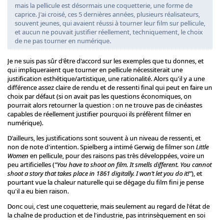
mais la pellicule est désormais une coquetterie, une forme de
caprice. J'ai croisé, ces 5 dernières années, plusieurs réalisateurs,
souvent jeunes, qui avaient réussi à tourner leur film sur pellicule,
et aucun ne pouvait justifier réellement, techniquement, le choix
de ne pas tourner en numérique.
Je ne suis pas sûr d'être d'accord sur les exemples que tu donnes, et
qui impliqueraient que tourner en pellicule nécessiterait une
justification esthétique/artistique, une rationalité. Alors qu'il y a une
différence assez claire de rendu et de ressenti final qui peut en faire un
choix par défaut (si on avait pas les questions économiques, on
pourrait alors retourner la question : on ne trouve pas de cinéastes
capables de réellement justifier pourquoi ils préfèrent filmer en
numérique).
D'ailleurs, les justifications sont souvent à un niveau de ressenti, et
non de note d'intention. Spielberg a intimé Gerwig de filmer son
Little
Women
en pellicule, pour des raisons pas très développées, voire un
peu artificielles (
"You have to shoot on film. It smells different. You cannot
shoot a story that takes place in 1861 digitally. I won’t let you do it!"
), et
pourtant vue la chaleur naturelle qui se dégage du film fini je pense
qu'il a eu bien raison.
Donc oui, c'est une coquetterie, mais seulement au regard de l'état de
la chaîne de production et de l'industrie, pas intrinsèquement en soi