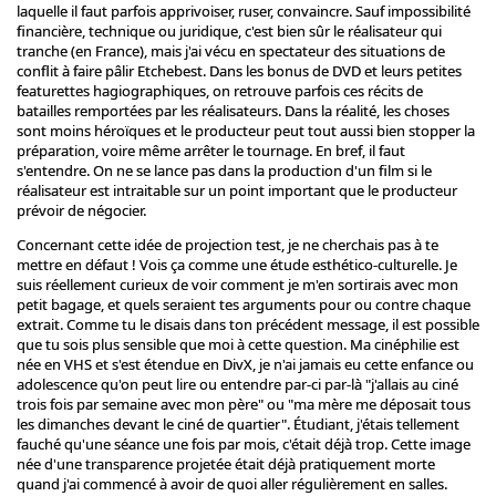
laquelle il faut parfois apprivoiser, ruser, convaincre. Sauf impossibilité
financière, technique ou juridique, c'est bien sûr le réalisateur qui
tranche (en France), mais j'ai vécu en spectateur des situations de
conflit à faire pâlir Etchebest. Dans les bonus de DVD et leurs petites
featurettes hagiographiques, on retrouve parfois ces récits de
batailles remportées par les réalisateurs. Dans la réalité, les choses
sont moins héroïques et le producteur peut tout aussi bien stopper la
préparation, voire même arrêter le tournage. En bref, il faut
s'entendre. On ne se lance pas dans la production d'un film si le
réalisateur est intraitable sur un point important que le producteur
prévoir de négocier.
Concernant cette idée de projection test, je ne cherchais pas à te
mettre en défaut ! Vois ça comme une étude esthético-culturelle. Je
suis réellement curieux de voir comment je m'en sortirais avec mon
petit bagage, et quels seraient tes arguments pour ou contre chaque
extrait. Comme tu le disais dans ton précédent message, il est possible
que tu sois plus sensible que moi à cette question. Ma cinéphilie est
née en VHS et s'est étendue en DivX, je n'ai jamais eu cette enfance ou
adolescence qu'on peut lire ou entendre par-ci par-là "j'allais au ciné
trois fois par semaine avec mon père" ou "ma mère me déposait tous
les dimanches devant le ciné de quartier". Étudiant, j'étais tellement
fauché qu'une séance une fois par mois, c'était déjà trop. Cette image
née d'une transparence projetée était déjà pratiquement morte
quand j'ai commencé à avoir de quoi aller régulièrement en salles.