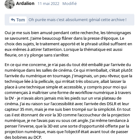
Ardalion
11 mai 2022
Modifié
Oh purée mais c'est absolument génial cette archive !
Tom
Oui je me suis bien amusé pendant cette recherche, les témoignages
se savourent. J'aime beaucoup flâner dans la presse d'époque. Le
choix des sujets, le traitement apporté et le phrasé utilisé suffisent en
eux-mêmes à attirer l'attention. Lorsque la thématique est aussi
fleurie, on s'y plonge sans s'arrêter.
En ce qui me concerne, je n'ai pas du tout été emballé par l'arrivée du
numérique dans les salles de cinéma. Ce qui m'emballait, c'était plutôt
l'arrivée du numérique en tournage. J'imaginais, un peu rêveur, que la
technique liée à la pellicule, qui m'était très obscure, allait laisser la
place à une technique simple et accessible, y compris pour moi qui
commençais à maîtriser une forme de workflow numérique à travers
la DV - je n'avais alors jamais mis les pieds sur un vrai plateau de
cinéma. J'ai eu raison sur l'accessibilité avec l'arrivée des DSLR et leur
capteur 35 mm, mais je me suis bien trompé sur la simplicité. En tout
cas il est étonnant de voir la 3D comme l'accoucheur de la projection
numérique, je ne l'avais pas vu sous cet angle. J'ai même tendance à
penser l'inverse, que la 3D est une sorte d'opportunité offerte par la
projection numérique, mais que l'objectif était avant tout de passer
des bobines au DCP.