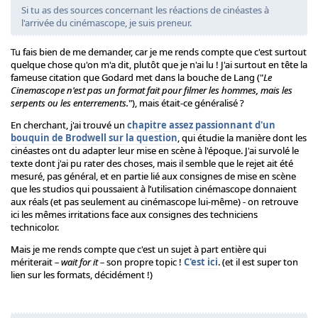
Si tu as des sources concernant les réactions de cinéastes à
l'arrivée du cinémascope, je suis preneur.
Tu fais bien de me demander, car je me rends compte que c'est surtout
quelque chose qu'on m'a dit, plutôt que je n'ai lu ! J'ai surtout en tête la
fameuse citation que Godard met dans la bouche de Lang ("
Le
Cinemascope n'est pas un format fait pour filmer les hommes, mais les
serpents ou les enterrements.
"), mais était-ce généralisé ?
En cherchant, j'ai trouvé un
chapitre assez passionnant d'un
bouquin de Brodwell sur la question
, qui étudie la manière dont les
cinéastes ont du adapter leur mise en scène à l'époque. J'ai survolé le
texte dont j'ai pu rater des choses, mais il semble que le rejet ait été
mesuré, pas général, et en partie lié aux consignes de mise en scène
que les studios qui poussaient à l’utilisation cinémascope donnaient
aux réals (et pas seulement au cinémascope lui-même) - on retrouve
ici les mêmes irritations face aux consignes des techniciens
technicolor.
Mais je me rends compte que c'est un sujet à part entière qui
mériterait
– wait for it –
son propre topic !
C'est ici
. (et il est super ton
lien sur les formats, décidément !)