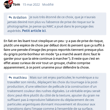
Tom
15 mai 2022
Modifié
Je suis très étonné de ce choix, que je n'aurais
Ardalion
jamais deviné non plus vu l'absence de prise de risque sur la
photographie. Je pense qu'AMC a joué dans le ponçage des
aspérités.
Petit article ici
.
En fait en les lisant tout s'explique un peu : y a pas de prise de risque,
plutôt une espèce de choix par défaut dont ils pensent que ça suffit à
faire une pensée d'image (les propos reportés tiennent presque plus
du grigris porte-bonheur en mode "ça a marché avant donc faut le
garder pour que la série continue à marcher"). Il reste que c'est en
effet assez curieux de voir tout un groupe, chaîne comprise
apparemment, à ce point unanime pour défendre la chose.
Mais sur cet enjeu particulier, le numérique a su
mathieu
travailler son rendu, déplaçant les choix du tournage à la post-
production, d'une sélection de pellicule à la construction d'un
traitement couleur des rushes digitales. Le véritable enjeu serait
donc peut-être plutôt du côté de la texture, ajouter du grain ne
suffisant pas à reproduire l'aléatoire du déplacement de ces
particules argentiques donnant mouvement et douceur aux
transitions dans l'image comme à l'ensemble de sa surface.