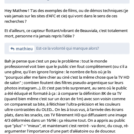
Hey Mathew ! T'as des exemples de films, ou de démos techniques (je
vais jamais sur les sites d'AFC et cie) qui vont dans le sens de ces
recherches ?
Et d'ailleurs, ce capteur flottant/vibrant de Beauviala, c'est totalement
mort, personne n'a jamais repris l'idée ?
Est-ce la volonté qui manque alors?
mathieu
Bah je pense que c'est un peu le problème : tout le monde
professionnel voit bien que le public s'en fout complètement (ou s'il a
une gêne, qu'il en ignore l'origine : le nombre de fois où je lis
"pourquoi aller me faire chier au ciné c'est la même chose que la TV HD
de salon" ; combien foutent des filtres pseudo-argentique sur leurs
photos instagram...). Et c'est pas très surprenant, au sens où le public
a été éduqué et formaté à ça : à comparer la définition 8K de sa TV
(quand bien même c'est sur un écran de 1m) avec son voisin comme
on comparerait sa bite, à fétichiser l'ultra-précision et les couleurs
ultre-contrastées du OLED... On les à tous vus, à l'arrivée des écrans
plats, dans les snacks, ces TV fièrement HD qui diffusaient une image
4/3 déformées dans un 16/9è : ça résume tout. On a appris au public
que "plus" = "mieux", et maintenant c'est rentré - va donc, du coup, ré-
argumenter l'importance d'une part d'aléatoire ou de douceur.