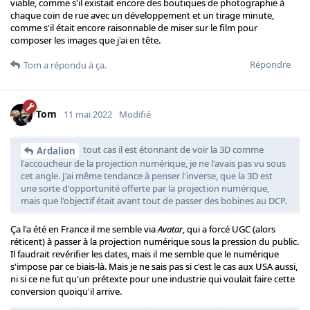
viable, comme s'il existait encore des boutiques de photographie à
chaque coin de rue avec un développement et un tirage minute,
comme s'il était encore raisonnable de miser sur le film pour
composer les images que j'ai en tête.
Répondre
Tom
a répondu à ça.
Tom
11 mai 2022
Modifié
tout cas il est étonnant de voir la 3D comme
Ardalion
l'accoucheur de la projection numérique, je ne l'avais pas vu sous
cet angle. J'ai même tendance à penser l'inverse, que la 3D est
une sorte d'opportunité offerte par la projection numérique,
mais que l'objectif était avant tout de passer des bobines au DCP.
Ça l'a été en France il me semble via
Avatar
, qui a forcé UGC (alors
réticent) à passer à la projection numérique sous la pression du public.
Il faudrait revérifier les dates, mais il me semble que le numérique
s'impose par ce biais-là. Mais je ne sais pas si c'est le cas aux USA aussi,
ni si ce ne fut qu'un prétexte pour une industrie qui voulait faire cette
conversion quoiqu'il arrive.