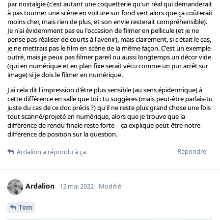
par nostalgie (c'est autant une coquetterie qu'un réal qui demanderait
à pas tourner une scène en voiture sur fond vert alors que ça coûterait
moins cher, mais rien de plus, et son envie resterait compréhensible).
Je n'ai évidemment pas eu l'occasion de filmer en pellicule (et je ne
pense pas réaliser de courts à l'avenir), mais clairement, si c'était le cas,
je ne mettrais pas le film en scène de la même façon. C'est un exemple
outré, mais je peux pas filmer pareil ou aussi longtemps un décor vide
(qui en numérique et en plan fixe serait vécu comme un pur arrêt sur
image) si je dois le filmer en numérique.
J'ai cela dit l'impression d'être plus sensible (au sens épidermique) à
cette différence en salle que toi : tu suggères (mais peut-être parlais-tu
juste du cas de ce doc précis ?) qu'il ne reste plus grand chose une fois
tout scanné/projeté en numérique, alors que je trouve que la
différence de rendu finale reste forte – ça explique peut-être notre
différence de position sur la question.
Répondre
Ardalion
a répondu à ça.
Ardalion
12 mai 2022
Modifié
Tom