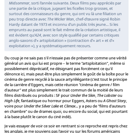
Midsommar
, sorti l’année ­suivante. Deux films peu appréciés par
une partie de la critique, jugeant les ficelles trop grosses, et
surtout des connaisseurs du genre, qui ont vu là une filiation un
peu trop directe avec
The Wicker Man
, chef-d’œuvre signé Robin
Hardy datant de 1973 et inconnu d’un public très jeune… Si les
emprunts au passé sont le fait même de la création artistique, il
est évident qu’
A24
, avec son style qualifié par certains critiques
anglo-saxons d’« artsploitation » (contraction d’« art » et d’«
exploitation »), y a systématiquement recours.
Du coup je ne sais pas s'il n'essaie pas de présenter comme une vérité
général un avis qui lui est propre – le terme "artsploitation", même si
possiblement dépréciatif, ne désignant pas forcément ce qu'il
dénonce ici, mais peut-être plus simplement le goût de la boîte pour le
cinéma de genre recyclé à la sauce arty/élégante (c'est tout le principe
de la carrière d'Eggers, mais cette réunion "cinéma de genre / film
d'auteur" est plus simplement le trait commun de la moitié de leurs
films distribués ou produits : SF pour
Under the Skin
,
The Lobster
ou
High Life
, fantastique ou horreur pour Eggers, Asters ou
A Ghost Story
,
voire pour
Under the Silver Lake
et
Climax
... y a peu de "films d'auteurs
en chambre" ou de drames quoi, ou encore du social, qui est pourtant
à la base plutôt le canon du ciné indé).
Je vais essayer de voir ce soir en rentrant si ce reproche est repris chez
les anglais, je me souviens pas l'avoir vu sur les forums américains