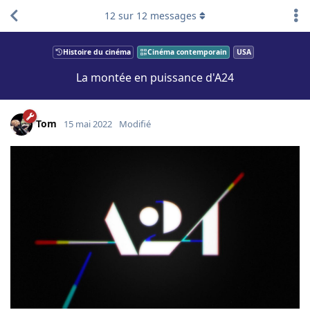
12
sur
12
messages
Histoire du cinéma
Cinéma contemporain
USA
La montée en puissance d'A24
Tom
15 mai 2022
Modifié