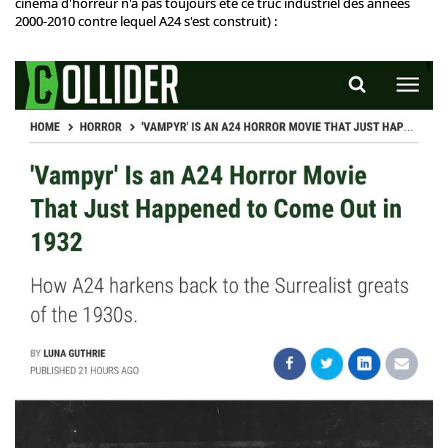
cinéma d'horreur n'a pas toujours été ce truc industriel des années
2000-2010 contre lequel A24 s'est construit) :