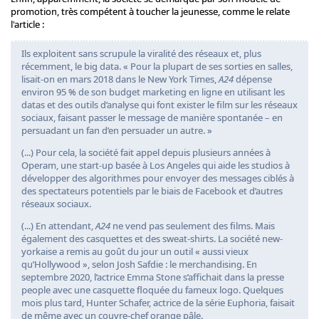
promotion, très compétent à toucher la jeunesse, comme le relate
l'article :
Ils exploitent sans scrupule la viralité des réseaux et, plus
récemment, le big data. « Pour la plupart de ses sorties en salles,
lisait-on en mars 2018 dans le New York Times,
A24
dépense
environ 95 % de son budget marketing en ligne en utilisant les
datas et des outils d’analyse qui font exister le film sur les réseaux
sociaux, faisant passer le message de manière spontanée – en
persuadant un fan d’en persuader un autre. »
(...) Pour cela, la société fait appel depuis plusieurs années à
Operam, une start-up basée à Los Angeles qui aide les studios à
développer des algorithmes pour envoyer des messages ciblés à
des spectateurs potentiels par le biais de Facebook et d’autres
réseaux sociaux.
(...) En attendant,
A24
ne vend pas seulement des films. Mais
également des casquettes et des sweat-shirts. La société new-
yorkaise a remis au goût du jour un outil « aussi vieux
qu’Hollywood », selon Josh Safdie : le merchandising. En
septembre 2020, l’actrice Emma Stone s’affichait dans la presse
people avec une casquette floquée du fameux logo. Quelques
mois plus tard, Hunter Schafer, actrice de la série Euphoria, faisait
de même avec un couvre-chef orange pâle.