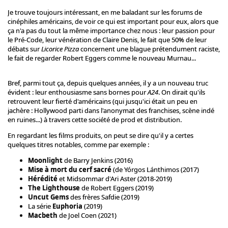
Je trouve toujours intéressant, en me baladant sur les forums de
cinéphiles américains, de voir ce qui est important pour eux, alors que
ça n'a pas du tout la même importance chez nous : leur passion pour
le Pré-Code, leur vénération de Claire Denis, le fait que 50% de leur
débats sur
Licorice Pizza
concernent une blague prétendument raciste,
le fait de regarder Robert Eggers comme le nouveau Murnau...
Bref, parmi tout ça, depuis quelques années, il y a un nouveau truc
évident : leur enthousiasme sans bornes pour
A24
. On dirait qu'ils
retrouvent leur fierté d'américains (qui jusqu'ici était un peu en
jachère : Hollywood parti dans l'anonymat des franchises, scène indé
en ruines...) à travers cette société de prod et distribution.
En regardant les films produits, on peut se dire qu'il y a certes
quelques titres notables, comme par exemple :
Moonlight
de Barry Jenkins (2016)
Mise à mort du cerf sacré
(de Yórgos Lánthimos (2017)
Hérédité
et Midsommar d'Ari Aster (2018-2019)
The Lighthouse
de Robert Eggers (2019)
Uncut Gems
des frères Safdie (2019)
La série
Euphoria
(2019)
Macbeth
de Joel Coen (2021)