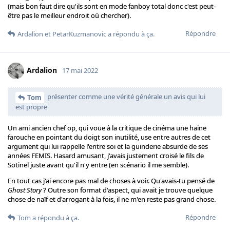
(mais bon faut dire qu'ils sont en mode fanboy total donc c'est peut-
être pas le meilleur endroit où chercher).
Répondre
Ardalion
et
PetarKuzmanovic
a répondu à ça.
Ardalion
17 mai 2022
présenter comme une vérité générale un avis qui lui
Tom
est propre
Un ami ancien chef op, qui voue à la critique de cinéma une haine
farouche en pointant du doigt son inutilité, use entre autres de cet
argument qui lui rappelle l'entre soi et la guinderie absurde de ses
années FEMIS. Hasard amusant, j'avais justement croisé le fils de
Sotinel juste avant qu'il n'y entre (en scénario il me semble).
En tout cas j'ai encore pas mal de choses à voir. Qu'avais-tu pensé de
Ghost Story
? Outre son format d'aspect, qui avait je trouve quelque
chose de naïf et d'arrogant à la fois, il ne m'en reste pas grand chose.
Répondre
Tom
a répondu à ça.