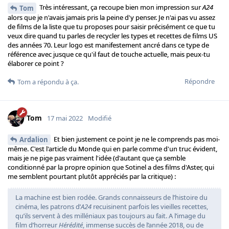
Très intéressant, ça recoupe bien mon impression sur
A24
Tom
alors que je n'avais jamais pris la peine d'y penser. Je n'ai pas vu assez
de films de la liste que tu proposes pour saisir précisément ce que tu
veux dire quand tu parles de recycler les types et recettes de films US
des années 70. Leur logo est manifestement ancré dans ce type de
référence avec jusque ce qu'il faut de touche actuelle, mais peux-tu
élaborer ce point ?
Répondre
Tom
a répondu à ça.
Tom
17 mai 2022
Modifié
Et bien justement ce point je ne le comprends pas moi-
Ardalion
même. C'est l'article du Monde qui en parle comme d'un truc évident,
mais je ne pige pas vraiment l'idée (d'autant que ça semble
conditionné par la propre opinion que Sotinel a des films d'Aster, qui
me semblent pourtant plutôt appréciés par la critique) :
La machine est bien rodée. Grands connaisseurs de l’histoire du
cinéma, les patrons d’
A24
recuisinent parfois les vieilles recettes,
qu’ils servent à des milléniaux pas toujours au fait. A l’image du
film d’horreur
Hérédité
, immense succès de l’année 2018, ou de