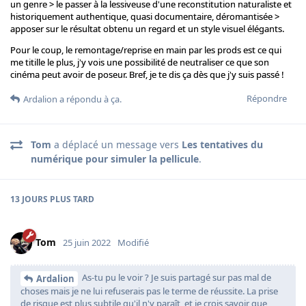
un genre > le passer à la lessiveuse d'une reconstitution naturaliste et
historiquement authentique, quasi documentaire, déromantisée >
apposer sur le résultat obtenu un regard et un style visuel élégants.
Pour le coup, le remontage/reprise en main par les prods est ce qui
me titille le plus, j'y vois une possibilité de neutraliser ce que son
cinéma peut avoir de poseur. Bref, je te dis ça dès que j'y suis passé !
Répondre
Ardalion
a répondu à ça.
Tom
a déplacé un message vers
Les tentatives du
numérique pour simuler la pellicule
.
13 JOURS
PLUS TARD
Tom
25 juin 2022
Modifié
As-tu pu le voir ? Je suis partagé sur pas mal de
Ardalion
choses mais je ne lui refuserais pas le terme de réussite. La prise
de risque est plus subtile qu'il n'y paraît, et je crois savoir que,