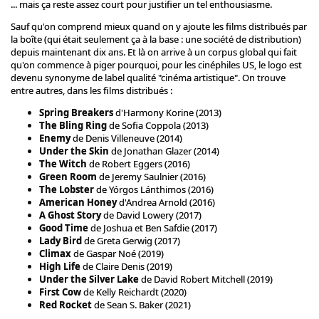
... mais ça reste assez court pour justifier un tel enthousiasme.
Sauf qu'on comprend mieux quand on y ajoute les films distribués par
la boîte (qui était seulement ça à la base : une société de distribution)
depuis maintenant dix ans. Et là on arrive à un corpus global qui fait
qu'on commence à piger pourquoi, pour les cinéphiles US, le logo est
devenu synonyme de label qualité "cinéma artistique". On trouve
entre autres, dans les films distribués :
Spring Breakers
d'Harmony Korine (2013)
The Bling Ring
de Sofia Coppola (2013)
Enemy
de Denis Villeneuve (2014)
Under the Skin
de Jonathan Glazer (2014)
The Witch
de Robert Eggers (2016)
Green Room
de Jeremy Saulnier (2016)
The Lobster
de Yórgos Lánthimos (2016)
American Honey
d'Andrea Arnold (2016)
A Ghost Story
de David Lowery (2017)
Good Time
de Joshua et Ben Safdie (2017)
Lady Bird
de Greta Gerwig (2017)
Climax
de Gaspar Noé (2019)
High Life
de Claire Denis (2019)
Under the Silver Lake
de David Robert Mitchell (2019)
First Cow
de Kelly Reichardt (2020)
Red Rocket
de Sean S. Baker (2021)