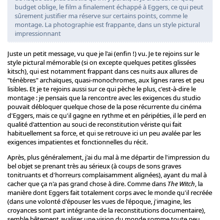
budget oblige, le film a finalement échappé à Eggers, ce qui peut
sûrement justifier ma réserve sur certains points, comme le
montage. La photographie est frappante, dans un style pictural
impressionnant
Juste un petit message, vu que je l'ai (enfin !) vu. Je te rejoins sur le
style pictural mémorable (si on excepte quelques petites glissées
kitsch), qui est notamment frappant dans ces nuits aux allures de
"ténèbres" archaïques, quasi-monochromes, aux lignes rares et peu
lisibles. Et je te rejoins aussi sur ce qui pèche le plus, c'est-à-dire le
montage : je pensais que la rencontre avec les exigences du studio
pouvait débloquer quelque chose de la pose récurrente du cinéma
d'Eggers, mais ce qu'il gagne en rythme et en péripéties, il le perd en
qualité d'attention au souci de reconstitution vériste qui fait
habituellement sa force, et qui se retrouve ici un peu avalée par les
exigences impatientes et fonctionnelles du récit.
Après, plus généralement, j'ai du mal à me départir de l'impression du
bel objet se prenant très au sérieux (à coups de sons graves
tonitruants et d'horreurs complaisamment alignées), ayant du mal à
cacher que ça n'a pas grand chose à dire. Comme dans
The Witch
, la
manière dont Eggers fait totalement corps avec le monde qu'il recréée
(dans une volonté d'épouser les vues de l'époque, j'imagine, les
croyances sont part intégrante de la reconstitutions documentaire),
semble bêtement avaliser une vision du monde somme toute peu