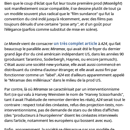
Bien que le coup d'éclat que fut leur toute première prod (
Moonlight
)
soit manifestement oscar-compatible, il se dessine plutôt de tout ça
un modèle souvent plus radical que le "film sundance" qui fut la
convention du ciné indé jusqu'à récemment, avec des films pas
toujours dénués d'une certaine "pose arty", et d'un goût pour
l'élégance (parfois comme substitut de mise en scène).
Le Monde
vient de consacrer
un très complet article
à
A24
, qui fait
beaucoup le parallèle avec
Miramax
, qui avait été le foyer du dernier
grand âge d'or du ciné américain indépendant US, dans les années 90
(produisant Tarantino, Soderbergh, Haynes, ou encore Jarmusch).
C'était aussi une société new-yorkaise, elle avait aussi commencé en
distribuant du cinéma d'auteur étranger, et elle avait aussi fini par
fonctionner comme un "label".
A24
est d'ailleurs apparemment appelé
le "Miramax des milléniaux" dans le milieu de la prod US.
Par contre, là où
Miramax
se caractérisait par un interventionnisme
fort (ce qui valu à Harvey Weinstein le nom de "Harvey Scissorhands",
tant il avait l'habitude de remonter derrière les réals),
A24
serait tout le
contraire : respect total des cinéastes, refus des projection-tests, non-
interventionnisme, pas de demande de stars ou de têtes d'affiches
(des "producteurs à l'européenne" disent les cinéastes interviewés
dans l'article, notamment les européens qui bossent avec eux).
Enfin, apparemment, la société se démarque par son modèle de