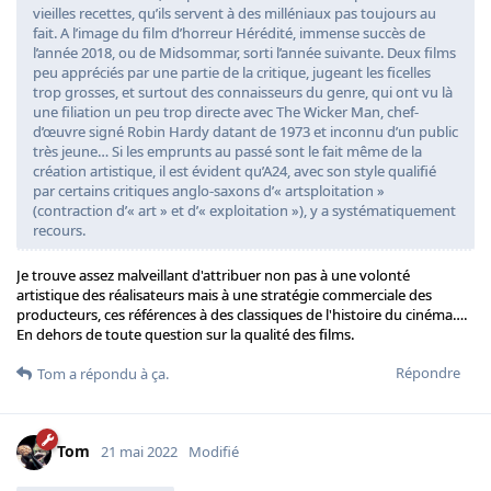
vieilles recettes, qu’ils servent à des milléniaux pas toujours au
fait. A l’image du film d’horreur Hérédité, immense succès de
l’année 2018, ou de Midsommar, sorti l’année ­suivante. Deux films
peu appréciés par une partie de la critique, jugeant les ficelles
trop grosses, et surtout des connaisseurs du genre, qui ont vu là
une filiation un peu trop directe avec The Wicker Man, chef-
d’œuvre signé Robin Hardy datant de 1973 et inconnu d’un public
très jeune… Si les emprunts au passé sont le fait même de la
création artistique, il est évident qu’A24, avec son style qualifié
par certains critiques anglo-saxons d’« artsploitation »
(contraction d’« art » et d’« exploitation »), y a systématiquement
recours.
Je trouve assez malveillant d'attribuer non pas à une volonté
artistique des réalisateurs mais à une stratégie commerciale des
producteurs, ces références à des classiques de l'histoire du cinéma….
En dehors de toute question sur la qualité des films.
Répondre
Tom
a répondu à ça.
Tom
21 mai 2022
Modifié