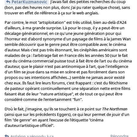
J'avais fait des petites recherches du coup
PetarKuzmanovic
(bon, pas des heures non plus, donc j'ai pu rater quelque chose), sans
trouver en effet de référence à ça sur le web anglais.
Par contre, le mot "artsploitation" est très utilisé, bien au-delà d'A24
d'ailleurs, à ma grande surprise. Là pour le coup, il y a peut-être un
décalage générationnel, en ce qu'une jeune génération pour qui
l'horreur est d'abord synonyme d'un paysage de films à la James Wan
semble découvrir que le genre peut être compatible avec le cinéma
d'auteur. Mais c'est pas très étonnant, les cinéphiles américains sont
malades de ça : l'arbitrage fait en France dès les années 50 (sur le fait
que du cinéma commercial puisse tout à fait être de l'art ou du cinéma
d'auteur, que le plaisir n'est pas antinomique à l'art, que l'intelligence
d'un film se joue dans sa mise en scène et pas forcément dans son
propos ou ses intentions affichées...) semble ne jamais avoir existé
chez eux. Ils faut lire leurs forums, c'est frappant : c'est du fétichisme
de pasteur opérant continuellement une séparation nette entre films
faisant état de leur "nature artistique", et de tout ce qui peut être
considéré comme de l'entertainment "fun".
D'où le fait, j'imagine, qu'ils se touchent à ce point sur
The Northman
(ainsi que sur les précédents Eggers), ce qui leur permet de jouir d'un
film "de genre" en ayant l'excuse de l'étiquette "cinéma
d'auteur/artistique officiel".
Répondre
Ardalion
a répondu à ça.