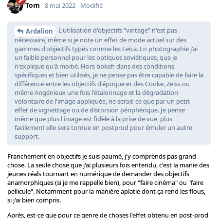
Tom
8 mai 2022
Modifié
L'utilisation d'objectifs "vintage" n'est pas
Ardalion
nécessaire, même si je note un effet de mode actuel sur des
gammes d'objectifs typés comme les Leica. En photographie j'ai
un faible personnel pour les optiques soviétiques, que je
n'explique qu'à moitié. Hors bokeh dans des conditions
spécifiques et bien utilisés, je ne pense pas être capable de faire la
différence entre les objectifs d'époque et des Cooke, Zeiss ou
même Angénieux une fois l'étalonnage et la dégradation
volontaire de l'image appliquée, ne serait-ce que par un petit
effet de vignettage ou de distorsion périphérique. Je pense
même que plus l'image est fidèle à la prise de vue, plus
facilement elle sera tordue en postprod pour émuler un autre
support.
Franchement en objectifs je suis paumé, j'y comprends pas grand
chose. La seule chose que j'ai plusieurs fois entendu, c'est la manie des
jeunes réals tournant en numérique de demander des objectifs
anamorphiques (si je me rappelle bien), pour "faire cinéma" ou "faire
pellicule". Notamment pour la manière aplatie dont ça rend les flous,
si j'ai bien compris.
Après, est-ce que pour ce genre de choses l'effet obtenu en post-prod