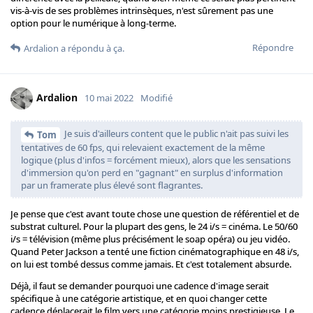
vis-à-vis de ses problèmes intrinsèques, n'est sûrement pas une
option pour le numérique à long-terme.
Répondre
Ardalion
a répondu à ça.
Ardalion
10 mai 2022
Modifié
Je suis d'ailleurs content que le public n'ait pas suivi les
Tom
tentatives de 60 fps, qui relevaient exactement de la même
logique (plus d'infos = forcément mieux), alors que les sensations
d'immersion qu'on perd en "gagnant" en surplus d'information
par un framerate plus élevé sont flagrantes.
Je pense que c'est avant toute chose une question de référentiel et de
substrat culturel. Pour la plupart des gens, le 24 i/s = cinéma. Le 50/60
i/s = télévision (même plus précisément le soap opéra) ou jeu vidéo.
Quand Peter Jackson a tenté une fiction cinématographique en 48 i/s,
on lui est tombé dessus comme jamais. Et c'est totalement absurde.
Déjà, il faut se demander pourquoi une cadence d'image serait
spécifique à une catégorie artistique, et en quoi changer cette
cadence déplacerait le film vers une catégorie moins prestigieuse. Le