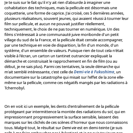
Je te suis sur le fait qu'il n'y ait rien d'absurde à imaginer une
cohabitation des techniques, mais la pellicule est désormais une
coquetterie, une forme de caprice. J'ai croisé, ces 5 dernières années,
plusieurs réalisateurs, souvent jeunes, qui avaient réussi à tourner leur
film sur pellicule, et aucun ne pouvait justifier réellement,
techniquement, le choix de ne pas tourner en numérique. Un des
films s'intéressait à une communauté juive moribonde d'un petit
village du sud de la France, et la pellicule était censée accompagner,
par une technique en voie de disparition, la fin d'un monde, d'un
système, d'un ensemble de valeurs. Puisque rien de tout cela n'était
visible à l'écran, un carton un tantinet outrancier expliquait la
démarche et construisait le rapprochement en fin de film (ou au
début, je ne sais plus). Parmi ces tentatives, la seule démarche qui
m'ait semblé intéressante, c'est celle de
Demi-vie à Fukushima
, un
documentaire sur la catastrophe qui misait sur l'effet de la zone elle-
même sur la pellicule, comme ces négatifs mangés par les radiations à
Tchernobyl.
On en voit ici un exemple, les dents d'entraînement de la pellicule
protégeant par intermittence la montée des radiations du sol, qui en
impressionnant progressivement la surface sensible, laissent des
marques sur les clichés de ces scènes d'horreur que nous connaissons
tous. Malgré tout, le résultat sur
Demi-vie
est en demi-teinte (je suis