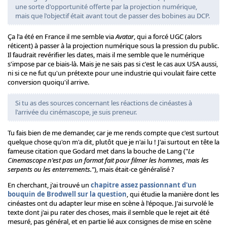
une sorte d'opportunité offerte par la projection numérique,
mais que l'objectif était avant tout de passer des bobines au DCP.
Ça l'a été en France il me semble via
Avatar
, qui a forcé UGC (alors
réticent) à passer à la projection numérique sous la pression du public.
Il faudrait revérifier les dates, mais il me semble que le numérique
s'impose par ce biais-là. Mais je ne sais pas si c'est le cas aux USA aussi,
ni si ce ne fut qu'un prétexte pour une industrie qui voulait faire cette
conversion quoiqu'il arrive.
Si tu as des sources concernant les réactions de cinéastes à
l'arrivée du cinémascope, je suis preneur.
Tu fais bien de me demander, car je me rends compte que c'est surtout
quelque chose qu'on m'a dit, plutôt que je n'ai lu ! J'ai surtout en tête la
fameuse citation que Godard met dans la bouche de Lang ("
Le
Cinemascope n'est pas un format fait pour filmer les hommes, mais les
serpents ou les enterrements.
"), mais était-ce généralisé ?
En cherchant, j'ai trouvé un
chapitre assez passionnant d'un
bouquin de Brodwell sur la question
, qui étudie la manière dont les
cinéastes ont du adapter leur mise en scène à l'époque. J'ai survolé le
texte dont j'ai pu rater des choses, mais il semble que le rejet ait été
mesuré, pas général, et en partie lié aux consignes de mise en scène