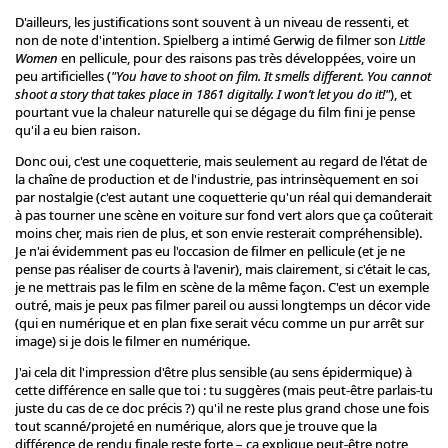
D'ailleurs, les justifications sont souvent à un niveau de ressenti, et
non de note d'intention. Spielberg a intimé Gerwig de filmer son
Little
Women
en pellicule, pour des raisons pas très développées, voire un
peu artificielles (
"You have to shoot on film. It smells different. You cannot
shoot a story that takes place in 1861 digitally. I won’t let you do it!"
), et
pourtant vue la chaleur naturelle qui se dégage du film fini je pense
qu'il a eu bien raison.
Donc oui, c'est une coquetterie, mais seulement au regard de l'état de
la chaîne de production et de l'industrie, pas intrinsèquement en soi
par nostalgie (c'est autant une coquetterie qu'un réal qui demanderait
à pas tourner une scène en voiture sur fond vert alors que ça coûterait
moins cher, mais rien de plus, et son envie resterait compréhensible).
Je n'ai évidemment pas eu l'occasion de filmer en pellicule (et je ne
pense pas réaliser de courts à l'avenir), mais clairement, si c'était le cas,
je ne mettrais pas le film en scène de la même façon. C'est un exemple
outré, mais je peux pas filmer pareil ou aussi longtemps un décor vide
(qui en numérique et en plan fixe serait vécu comme un pur arrêt sur
image) si je dois le filmer en numérique.
J'ai cela dit l'impression d'être plus sensible (au sens épidermique) à
cette différence en salle que toi : tu suggères (mais peut-être parlais-tu
juste du cas de ce doc précis ?) qu'il ne reste plus grand chose une fois
tout scanné/projeté en numérique, alors que je trouve que la
différence de rendu finale reste forte – ça explique peut-être notre