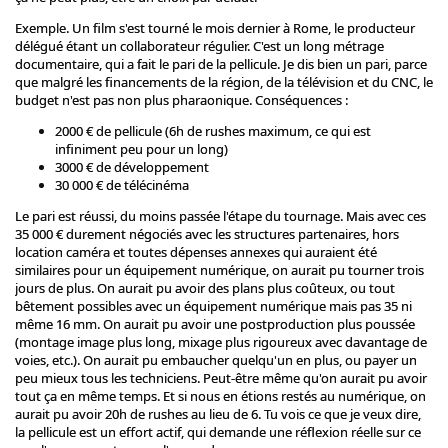
Exemple. Un film s'est tourné le mois dernier à Rome, le producteur
délégué étant un collaborateur régulier. C'est un long métrage
documentaire, qui a fait le pari de la pellicule. Je dis bien un pari, parce
que malgré les financements de la région, de la télévision et du CNC, le
budget n'est pas non plus pharaonique. Conséquences :
2000 € de pellicule (6h de rushes maximum, ce qui est
infiniment peu pour un long)
3000 € de développement
30 000 € de télécinéma
Le pari est réussi, du moins passée l'étape du tournage. Mais avec ces
35 000 € durement négociés avec les structures partenaires, hors
location caméra et toutes dépenses annexes qui auraient été
similaires pour un équipement numérique, on aurait pu tourner trois
jours de plus. On aurait pu avoir des plans plus coûteux, ou tout
bêtement possibles avec un équipement numérique mais pas 35 ni
même 16 mm. On aurait pu avoir une postproduction plus poussée
(montage image plus long, mixage plus rigoureux avec davantage de
voies, etc.). On aurait pu embaucher quelqu'un en plus, ou payer un
peu mieux tous les techniciens. Peut-être même qu'on aurait pu avoir
tout ça en même temps. Et si nous en étions restés au numérique, on
aurait pu avoir 20h de rushes au lieu de 6. Tu vois ce que je veux dire,
la pellicule est un effort actif, qui demande une réflexion réelle sur ce