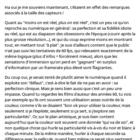
Ha oui je me souviens maintenant, c'étaient en effet des remarques
associés à la taille des capteurs !
Quant au "moins on est réel, plus on est réel", c'est un peu ce qu'on
reproche au numérique en général : sa perfection et sa fidélité idiote
au réel, qui est au diapason des obsessions de l'époque (courir après la
plus grosse résolution...), et qui du coup exprime moins en montrant
tout, en mettant tout "à plat". Je suis d'ailleurs content que le public
n'ait pas suivi les tentatives de 60 fps, qui relevaient exactement de la
même logique (plus d'infos = forcément mieux), alors que les
sensations d'immersion qu'on perd en "gagnant" en surplus
d'information par un framerate plus élevé sont flagrantes.
Du coup oui, je serais tenté de plutôt aimer le numérique quand il
exploite son "défaut", c'est-à-dire le fait de ne pas en avoir : sa
perfection clinique. Mais je sens bien aussi que c'est un peu une
impasse. Quand tu regardes les films d'auteur des années 60, tu vois
par exemple qu'ils ont souvent une utilisation assez outrée de la
couleur, comme s'ils se disaient "bon ok pour utiliser la couleur, mais
seulement si je
l'exploite
, seulement si ça sert, si j'explore ses
particularités". Or, sur le plan artistique, je suis bien content
aujourd'hui que la couleur soit souvent une donnée "qui va de soi", et
non quelque chose qui hurle sa particularité vis-à-vis du noir et blanc à
chaque minute. De la même manière, hurler à chaque seconde sa
différence avec la pellicule, quand bien même ce serait plus pertinent