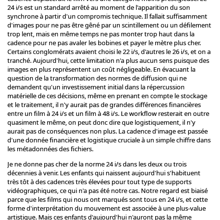
24 i/s est un standard arrêté au moment de l'apparition du son
synchrone à partir d'un compromis technique. Il fallait suffisamment
d'images pour ne pas être gêné par un scintillement ou un défilement
trop lent, mais en même temps ne pas monter trop haut dans la
cadence pour ne pas avaler les bobines et payer le mètre plus cher.
Certains conglomérats avaient choisi le 22 i/s, d'autres le 26 i/s, et on a
tranché. Aujourd'hui, cette limitation n'a plus aucun sens puisque des
images en plus représentent un coût négligeable. En évacuant la
question de la transformation des normes de diffusion qui ne
demandent qu'un investissement initial dans la répercussion
matérielle de ces décisions, même en prenant en compte le stockage
et le traitement, il n'y aurait pas de grandes différences financières
entre un film à 24 i/s et un film à 48 i/s. Le workflow resterait en outre
quasiment le même, on peut donc dire que logistiquement, il n'y
aurait pas de conséquences non plus. La cadence d'image est passée
d'une donnée financière et logistique cruciale à un simple chiffre dans
les métadonnées des fichiers.
Je ne donne pas cher de la norme 24 i/s dans les deux ou trois
décennies à venir. Les enfants qui naissent aujourd'hui s'habituent
très tôt à des cadences très élevées pour tout type de supports
vidéographiques, ce qui n'a pas été notre cas. Notre regard est biaisé
parce que les films qui nous ont marqués sont tous en 24 i/s, et cette
forme d'interprétation du mouvement est associée à une plus-value
artistique. Mais ces enfants d'aujourd'hui n'auront pas la même