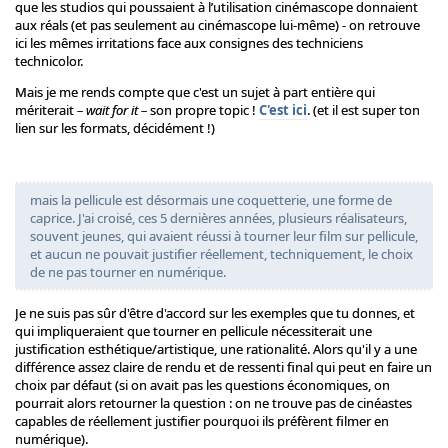
que les studios qui poussaient à l’utilisation cinémascope donnaient
aux réals (et pas seulement au cinémascope lui-même) - on retrouve
ici les mêmes irritations face aux consignes des techniciens
technicolor.
Mais je me rends compte que c'est un sujet à part entière qui
mériterait
– wait for it –
son propre topic !
C'est ici
. (et il est super ton
lien sur les formats, décidément !)
mais la pellicule est désormais une coquetterie, une forme de
caprice. J'ai croisé, ces 5 dernières années, plusieurs réalisateurs,
souvent jeunes, qui avaient réussi à tourner leur film sur pellicule,
et aucun ne pouvait justifier réellement, techniquement, le choix
de ne pas tourner en numérique.
Je ne suis pas sûr d'être d'accord sur les exemples que tu donnes, et
qui impliqueraient que tourner en pellicule nécessiterait une
justification esthétique/artistique, une rationalité. Alors qu'il y a une
différence assez claire de rendu et de ressenti final qui peut en faire un
choix par défaut (si on avait pas les questions économiques, on
pourrait alors retourner la question : on ne trouve pas de cinéastes
capables de réellement justifier pourquoi ils préfèrent filmer en
numérique).