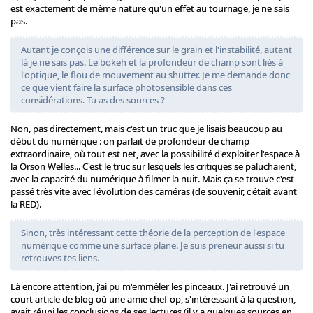
est exactement de même nature qu'un effet au tournage, je ne sais
pas.
Autant je conçois une différence sur le grain et l'instabilité, autant
là je ne sais pas. Le bokeh et la profondeur de champ sont liés à
l'optique, le flou de mouvement au shutter. Je me demande donc
ce que vient faire la surface photosensible dans ces
considérations. Tu as des sources ?
Non, pas directement, mais c'est un truc que je lisais beaucoup au
début du numérique : on parlait de profondeur de champ
extraordinaire, où tout est net, avec la possibilité d'exploiter l'espace à
la Orson Welles... C'est le truc sur lesquels les critiques se paluchaient,
avec la capacité du numérique à filmer la nuit. Mais ça se trouve c'est
passé très vite avec l'évolution des caméras (de souvenir, c'était avant
la RED).
Sinon, très intéressant cette théorie de la perception de l'espace
numérique comme une surface plane. Je suis preneur aussi si tu
retrouves tes liens.
Là encore attention, j'ai pu m'emmêler les pinceaux. J'ai retrouvé un
court article de blog où une amie chef-op, s'intéressant à la question,
avait réuni les conclusions de ses lectures (il y a quelques sources en