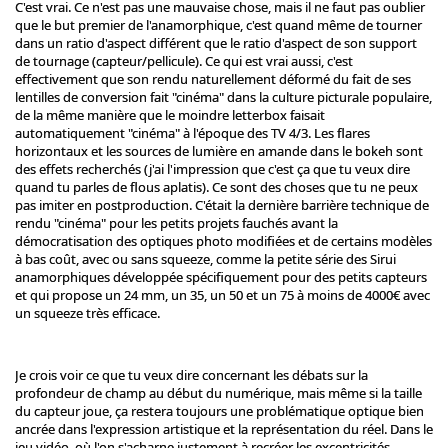
C'est vrai. Ce n'est pas une mauvaise chose, mais il ne faut pas oublier
que le but premier de l'anamorphique, c'est quand même de tourner
dans un ratio d'aspect différent que le ratio d'aspect de son support
de tournage (capteur/pellicule). Ce qui est vrai aussi, c'est
effectivement que son rendu naturellement déformé du fait de ses
lentilles de conversion fait "cinéma" dans la culture picturale populaire,
de la même manière que le moindre letterbox faisait
automatiquement "cinéma" à l'époque des TV 4/3. Les flares
horizontaux et les sources de lumière en amande dans le bokeh sont
des effets recherchés (j'ai l'impression que c'est ça que tu veux dire
quand tu parles de flous aplatis). Ce sont des choses que tu ne peux
pas imiter en postproduction. C'était la dernière barrière technique de
rendu "cinéma" pour les petits projets fauchés avant la
démocratisation des optiques photo modifiées et de certains modèles
à bas coût, avec ou sans squeeze, comme la petite série des Sirui
anamorphiques développée spécifiquement pour des petits capteurs
et qui propose un 24 mm, un 35, un 50 et un 75 à moins de 4000€ avec
un squeeze très efficace.
Je crois voir ce que tu veux dire concernant les débats sur la
profondeur de champ au début du numérique, mais même si la taille
du capteur joue, ça restera toujours une problématique optique bien
ancrée dans l'expression artistique et la représentation du réel. Dans le
jeu vidéo, où l'on s'acharne justement à recréer les excentricités