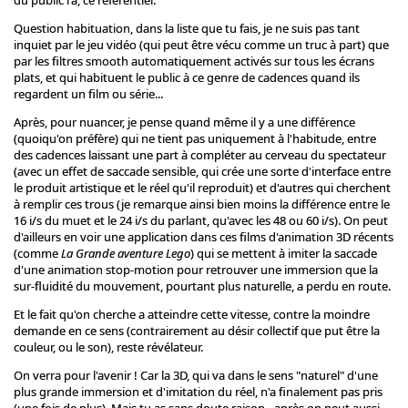
Question habituation, dans la liste que tu fais, je ne suis pas tant
inquiet par le jeu vidéo (qui peut être vécu comme un truc à part) que
par les filtres smooth automatiquement activés sur tous les écrans
plats, et qui habituent le public à ce genre de cadences quand ils
regardent un film ou série...
Après, pour nuancer, je pense quand même il y a une différence
(quoiqu'on préfère) qui ne tient pas uniquement à l'habitude, entre
des cadences laissant une part à compléter au cerveau du spectateur
(avec un effet de saccade sensible, qui crée une sorte d'interface entre
le produit artistique et le réel qu'il reproduit) et d'autres qui cherchent
à remplir ces trous (je remarque ainsi bien moins la différence entre le
16 i/s du muet et le 24 i/s du parlant, qu'avec les 48 ou 60 i/s). On peut
d'ailleurs en voir une application dans ces films d'animation 3D récents
(comme
La Grande aventure Lego
) qui se mettent à imiter la saccade
d'une animation stop-motion pour retrouver une immersion que la
sur-fluidité du mouvement, pourtant plus naturelle, a perdu en route.
Et le fait qu'on cherche a atteindre cette vitesse, contre la moindre
demande en ce sens (contrairement au désir collectif que put être la
couleur, ou le son), reste révélateur.
On verra pour l'avenir ! Car la 3D, qui va dans le sens "naturel" d'une
plus grande immersion et d'imitation du réel, n'a finalement pas pris
(une fois de plus). Mais tu as sans doute raison - après on peut aussi