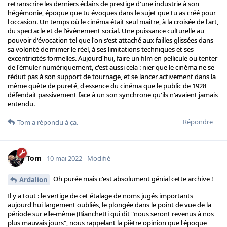
retranscrire les derniers éclairs de prestige d'une industrie à son
hégémonie, époque que tu évoques dans le sujet que tu as créé pour
l'occasion. Un temps où le cinéma était seul maître, à la croisée de l'art,
du spectacle et de l'évènement social. Une puissance culturelle au
pouvoir d'évocation tel que l'on s'est attaché aux failles glissées dans
sa volonté de mimer le réel, à ses limitations techniques et ses
excentricités formelles. Aujourd'hui, faire un film en pellicule ou tenter
de l'émuler numériquement, c'est aussi cela : nier que le cinéma ne se
réduit pas à son support de tournage, et se lancer activement dans la
même quête de pureté, d'essence du cinéma que le public de 1928
défendait passivement face à un son synchrone qu'ils n'avaient jamais
entendu.
Répondre
Tom
a répondu à ça.
Tom
10 mai 2022
Modifié
Oh purée mais c'est absolument génial cette archive !
Ardalion
Il y a tout : le vertige de cet étalage de noms jugés importants
aujourd'hui largement oubliés, le plongée dans le point de vue de la
période sur elle-même (Bianchetti qui dit "nous seront revenus à nos
plus mauvais jours", nous rappelant la piètre opinion que l'époque