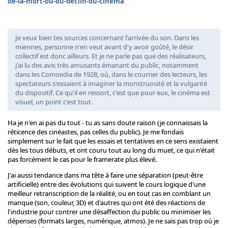
de-la-mort-ou-du-declin-du-cinema
Je veux bien tes sources concernant l'arrivée du son. Dans les
miennes, personne n'en veut avant d'y avoir goûté, le désir
collectif est donc ailleurs. Et je ne parle pas que des réalisateurs,
j'ai lu des avis très amusants émanant du public, notamment
dans les Comoedia de 1928, où, dans le courrier des lecteurs, les
spectateurs s'essaient à imaginer la monstruosité et la vulgarité
du dispositif. Ce qu'il en ressort, c'est que pour eux, le cinéma est
visuel, un point c'est tout.
Ha je n'en ai pas du tout - tu as sans doute raison (je connaissais la
réticence des cinéastes, pas celles du public). Je me fondais
simplement sur le fait que les essais et tentatives en ce sens existaient
dès les tous débuts, et ont couru tout au long du muet, ce qui n'était
pas forcément le cas pour le framerate plus élevé.
J'ai aussi tendance dans ma tête à faire une séparation (peut-être
artificielle) entre des évolutions qui suivent le cours logique d'une
meilleur retranscription de la réalité, ou en tout cas en comblant un
manque (son, couleur, 3D) et d'autres qui ont été des réactions de
l'industrie pour contrer une désaffection du public ou minimiser les
dépenses (formats larges, numérique, atmos). Je ne sais pas trop où je