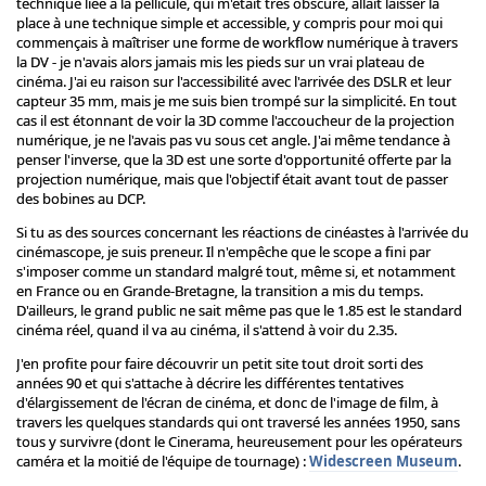
technique liée à la pellicule, qui m'était très obscure, allait laisser la
place à une technique simple et accessible, y compris pour moi qui
commençais à maîtriser une forme de workflow numérique à travers
la DV - je n'avais alors jamais mis les pieds sur un vrai plateau de
cinéma. J'ai eu raison sur l'accessibilité avec l'arrivée des DSLR et leur
capteur 35 mm, mais je me suis bien trompé sur la simplicité. En tout
cas il est étonnant de voir la 3D comme l'accoucheur de la projection
numérique, je ne l'avais pas vu sous cet angle. J'ai même tendance à
penser l'inverse, que la 3D est une sorte d'opportunité offerte par la
projection numérique, mais que l'objectif était avant tout de passer
des bobines au DCP.
Si tu as des sources concernant les réactions de cinéastes à l'arrivée du
cinémascope, je suis preneur. Il n'empêche que le scope a fini par
s'imposer comme un standard malgré tout, même si, et notamment
en France ou en Grande-Bretagne, la transition a mis du temps.
D'ailleurs, le grand public ne sait même pas que le 1.85 est le standard
cinéma réel, quand il va au cinéma, il s'attend à voir du 2.35.
J'en profite pour faire découvrir un petit site tout droit sorti des
années 90 et qui s'attache à décrire les différentes tentatives
d'élargissement de l'écran de cinéma, et donc de l'image de film, à
travers les quelques standards qui ont traversé les années 1950, sans
tous y survivre (dont le Cinerama, heureusement pour les opérateurs
caméra et la moitié de l'équipe de tournage) :
Widescreen Museum
.