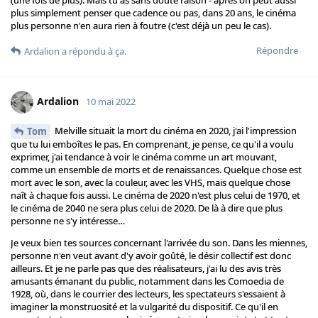
plus simplement penser que cadence ou pas, dans 20 ans, le cinéma
plus personne n'en aura rien à foutre (c'est déjà un peu le cas).
Répondre
Ardalion
a répondu à ça.
Ardalion
10 mai 2022
Melville situait la mort du cinéma en 2020, j'ai l'impression
Tom
que tu lui emboîtes le pas. En comprenant, je pense, ce qu'il a voulu
exprimer, j'ai tendance à voir le cinéma comme un art mouvant,
comme un ensemble de morts et de renaissances. Quelque chose est
mort avec le son, avec la couleur, avec les VHS, mais quelque chose
naît à chaque fois aussi. Le cinéma de 2020 n'est plus celui de 1970, et
le cinéma de 2040 ne sera plus celui de 2020. De là à dire que plus
personne ne s'y intéresse…
Je veux bien tes sources concernant l'arrivée du son. Dans les miennes,
personne n'en veut avant d'y avoir goûté, le désir collectif est donc
ailleurs. Et je ne parle pas que des réalisateurs, j'ai lu des avis très
amusants émanant du public, notamment dans les Comoedia de
1928, où, dans le courrier des lecteurs, les spectateurs s'essaient à
imaginer la monstruosité et la vulgarité du dispositif. Ce qu'il en