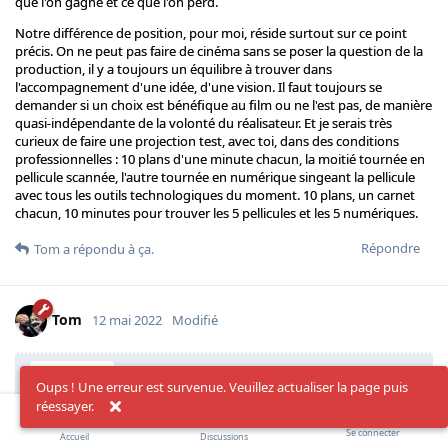
que l'on gagne et ce que l'on perd.
Notre différence de position, pour moi, réside surtout sur ce point
précis. On ne peut pas faire de cinéma sans se poser la question de la
production, il y a toujours un équilibre à trouver dans
l'accompagnement d'une idée, d'une vision. Il faut toujours se
demander si un choix est bénéfique au film ou ne l'est pas, de manière
quasi-indépendante de la volonté du réalisateur. Et je serais très
curieux de faire une projection test, avec toi, dans des conditions
professionnelles : 10 plans d'une minute chacun, la moitié tournée en
pellicule scannée, l'autre tournée en numérique singeant la pellicule
avec tous les outils technologiques du moment. 10 plans, un carnet
chacun, 10 minutes pour trouver les 5 pellicules et les 5 numériques.
Répondre
Tom
a répondu à ça.
Tom
12 mai 2022
Modifié
Le pari est réussi, du moins passée l'étape du
Ardalion
Oups ! Une erreur est survenue. Veuillez actualiser la page puis
tournage. Mais avec ces 35 000 € durement négociés avec les
réessayer.
structures partenaires, hors location caméra et toutes dépenses
annexes qui auraient été similaires pour un équipement
Se connecter
Accueil
Discussions
numérique, on aurait pu tourner trois jours de plus. On aurait pu