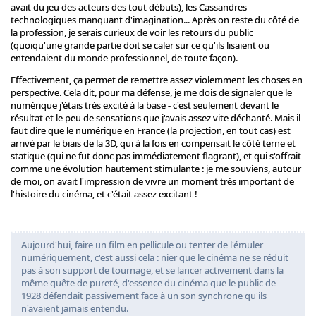
avait du jeu des acteurs des tout débuts), les Cassandres
technologiques manquant d'imagination... Après on reste du côté de
la profession, je serais curieux de voir les retours du public
(quoiqu'une grande partie doit se caler sur ce qu'ils lisaient ou
entendaient du monde professionnel, de toute façon).
Effectivement, ça permet de remettre assez violemment les choses en
perspective. Cela dit, pour ma défense, je me dois de signaler que le
numérique j'étais très excité à la base - c'est seulement devant le
résultat et le peu de sensations que j'avais assez vite déchanté. Mais il
faut dire que le numérique en France (la projection, en tout cas) est
arrivé par le biais de la 3D, qui à la fois en compensait le côté terne et
statique (qui ne fut donc pas immédiatement flagrant), et qui s'offrait
comme une évolution hautement stimulante : je me souviens, autour
de moi, on avait l'impression de vivre un moment très important de
l'histoire du cinéma, et c'était assez excitant !
Aujourd'hui, faire un film en pellicule ou tenter de l'émuler
numériquement, c'est aussi cela : nier que le cinéma ne se réduit
pas à son support de tournage, et se lancer activement dans la
même quête de pureté, d'essence du cinéma que le public de
1928 défendait passivement face à un son synchrone qu'ils
n'avaient jamais entendu.