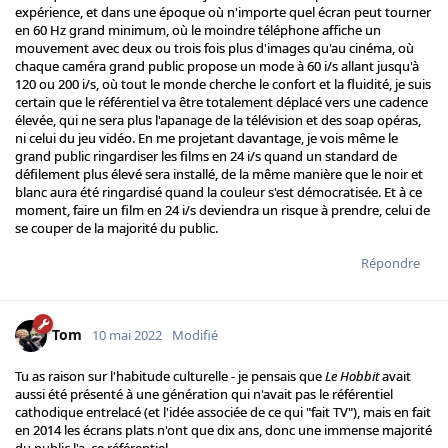
expérience, et dans une époque où n'importe quel écran peut tourner
en 60 Hz grand minimum, où le moindre téléphone affiche un
mouvement avec deux ou trois fois plus d'images qu'au cinéma, où
chaque caméra grand public propose un mode à 60 i/s allant jusqu'à
120 ou 200 i/s, où tout le monde cherche le confort et la fluidité, je suis
certain que le référentiel va être totalement déplacé vers une cadence
élevée, qui ne sera plus l'apanage de la télévision et des soap opéras,
ni celui du jeu vidéo. En me projetant davantage, je vois même le
grand public ringardiser les films en 24 i/s quand un standard de
défilement plus élevé sera installé, de la même manière que le noir et
blanc aura été ringardisé quand la couleur s'est démocratisée. Et à ce
moment, faire un film en 24 i/s deviendra un risque à prendre, celui de
se couper de la majorité du public.
Répondre
Tom
10 mai 2022
Modifié
Tu as raison sur l'habitude culturelle - je pensais que
Le Hobbit
avait
aussi été présenté à une génération qui n'avait pas le référentiel
cathodique entrelacé (et l'idée associée de ce qui "fait TV"), mais en fait
en 2014 les écrans plats n'ont que dix ans, donc une immense majorité
du public l'a, ce référentiel.