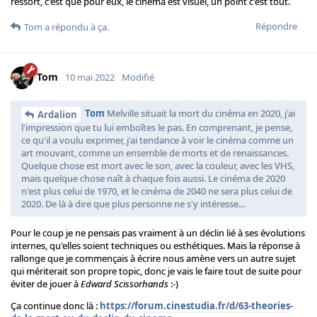
ressort, c'est que pour eux, le cinéma est visuel, un point c'est tout.
Répondre
Tom
a répondu à ça.
Tom
10 mai 2022
Modifié
Tom
Melville situait la mort du cinéma en 2020, j'ai
Ardalion
l'impression que tu lui emboîtes le pas. En comprenant, je pense,
ce qu'il a voulu exprimer, j'ai tendance à voir le cinéma comme un
art mouvant, comme un ensemble de morts et de renaissances.
Quelque chose est mort avec le son, avec la couleur, avec les VHS,
mais quelque chose naît à chaque fois aussi. Le cinéma de 2020
n'est plus celui de 1970, et le cinéma de 2040 ne sera plus celui de
2020. De là à dire que plus personne ne s'y intéresse…
Pour le coup je ne pensais pas vraiment à un déclin lié à ses évolutions
internes, qu'elles soient techniques ou esthétiques. Mais la réponse à
rallonge que je commençais à écrire nous amène vers un autre sujet
qui mériterait son propre topic, donc je vais le faire tout de suite pour
éviter de jouer à
Edward Scissorhands
:-)
Ça continue donc là :
https://forum.cinestudia.fr/d/63-theories-