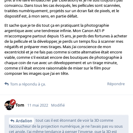
prêt à me faire embaucher par Libération) et je ne suis toujours pas
convaincu. Dans tous les cas évoqués, les pellicules sont scannées,
traitées numériquement, projetés sur un écran fait de pixels, et le
dispositif est, à mon sens, en partie défait.
Et sache que je te dis tout ça en pratiquant la photographie
argentique avec une tendresse infinie. Mon Canon AE1-P
m'accompagne partout depuis 15 ans, je perds des fortunes à acheter
de la pellicule et la développer, je perds un temps fou à scanner mes
négatifs et préparer mes tirages. Mais j'ai conscience de mon
excentricité et je ne fais pas comme si cette alternative était encore
viable, comme s'il existait encore des boutiques de photographie à
chaque coin de rue avec un développement et un tirage minute,
comme s'il était encore raisonnable de miser sur le film pour
composer les images que j'ai en tête.
Répondre
Tom
a répondu à ça.
Tom
11 mai 2022
Modifié
tout cas il est étonnant de voir la 3D comme
Ardalion
l'accoucheur de la projection numérique, je ne l'avais pas vu sous
cet angle. J'ai même tendance à penser l'inverse, que la 3D est