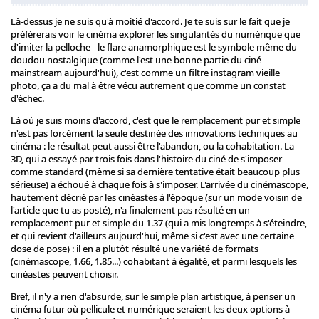
Là-dessus je ne suis qu'à moitié d'accord. Je te suis sur le fait que je
préfèrerais voir le cinéma explorer les singularités du numérique que
d'imiter la pelloche - le flare anamorphique est le symbole même du
doudou nostalgique (comme l'est une bonne partie du ciné
mainstream aujourd'hui), c'est comme un filtre instagram vieille
photo, ça a du mal à être vécu autrement que comme un constat
d'échec.
Là où je suis moins d'accord, c'est que le remplacement pur et simple
n'est pas forcément la seule destinée des innovations techniques au
cinéma : le résultat peut aussi être l'abandon, ou la cohabitation. La
3D, qui a essayé par trois fois dans l'histoire du ciné de s'imposer
comme standard (même si sa dernière tentative était beaucoup plus
sérieuse) a échoué à chaque fois à s'imposer. L'arrivée du cinémascope,
hautement décrié par les cinéastes à l'époque (sur un mode voisin de
l'article que tu as posté), n'a finalement pas résulté en un
remplacement pur et simple du 1.37 (qui a mis longtemps à s'éteindre,
et qui revient d'ailleurs aujourd'hui, même si c'est avec une certaine
dose de pose) : il en a plutôt résulté une variété de formats
(cinémascope, 1.66, 1.85...) cohabitant à égalité, et parmi lesquels les
cinéastes peuvent choisir.
Bref, il n'y a rien d'absurde, sur le simple plan artistique, à penser un
cinéma futur où pellicule et numérique seraient les deux options à