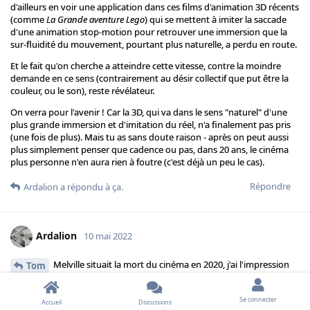
d'ailleurs en voir une application dans ces films d'animation 3D récents
(comme
La Grande aventure Lego
) qui se mettent à imiter la saccade
d'une animation stop-motion pour retrouver une immersion que la
sur-fluidité du mouvement, pourtant plus naturelle, a perdu en route.
Et le fait qu'on cherche a atteindre cette vitesse, contre la moindre
demande en ce sens (contrairement au désir collectif que put être la
couleur, ou le son), reste révélateur.
On verra pour l'avenir ! Car la 3D, qui va dans le sens "naturel" d'une
plus grande immersion et d'imitation du réel, n'a finalement pas pris
(une fois de plus). Mais tu as sans doute raison - après on peut aussi
plus simplement penser que cadence ou pas, dans 20 ans, le cinéma
plus personne n'en aura rien à foutre (c'est déjà un peu le cas).
Répondre
Ardalion
a répondu à ça.
Ardalion
10 mai 2022
Melville situait la mort du cinéma en 2020, j'ai l'impression
Tom
que tu lui emboîtes le pas. En comprenant, je pense, ce qu'il a voulu
exprimer, j'ai tendance à voir le cinéma comme un art mouvant,
Se connecter
comme un ensemble de morts et de renaissances. Quelque chose est
Accueil
Discussions