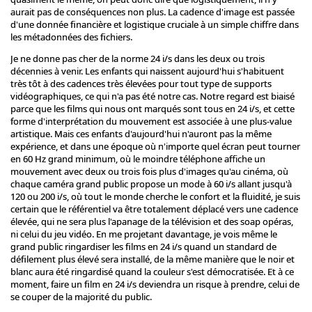
aurait pas de conséquences non plus. La cadence d'image est passée
d'une donnée financière et logistique cruciale à un simple chiffre dans
les métadonnées des fichiers.
Je ne donne pas cher de la norme 24 i/s dans les deux ou trois
décennies à venir. Les enfants qui naissent aujourd'hui s'habituent
très tôt à des cadences très élevées pour tout type de supports
vidéographiques, ce qui n'a pas été notre cas. Notre regard est biaisé
parce que les films qui nous ont marqués sont tous en 24 i/s, et cette
forme d'interprétation du mouvement est associée à une plus-value
artistique. Mais ces enfants d'aujourd'hui n'auront pas la même
expérience, et dans une époque où n'importe quel écran peut tourner
en 60 Hz grand minimum, où le moindre téléphone affiche un
mouvement avec deux ou trois fois plus d'images qu'au cinéma, où
chaque caméra grand public propose un mode à 60 i/s allant jusqu'à
120 ou 200 i/s, où tout le monde cherche le confort et la fluidité, je suis
certain que le référentiel va être totalement déplacé vers une cadence
élevée, qui ne sera plus l'apanage de la télévision et des soap opéras,
ni celui du jeu vidéo. En me projetant davantage, je vois même le
grand public ringardiser les films en 24 i/s quand un standard de
défilement plus élevé sera installé, de la même manière que le noir et
blanc aura été ringardisé quand la couleur s'est démocratisée. Et à ce
moment, faire un film en 24 i/s deviendra un risque à prendre, celui de
se couper de la majorité du public.