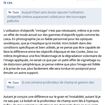
le cas
.
Auquel il faut sans doute rajouter l'utilisation
Tom
d'objectifs cinéma auparavant utilisé pour des tournages
pelloche
L'utilisation d'objectifs "vintage" n'est pas nécessaire, même si je note
un effet de mode actuel sur des gammes d'objectifs typés comme les
Leica. En photographie j'ai un faible personnel pour les optiques
soviétiques, que je n'explique qu'à moitié. Hors bokeh dans des
conditions spécifiques et bien utilisés, je ne pense pas être capable de
faire la différence entre les objectifs d'époque et des Cooke, Zeiss ou
même Angénieux une fois l'étalonnage et la dégradation volontaire de
l'image appliquée, ne serait-ce que par un petit effet de vignettage ou
de distorsion périphérique. Je pense même que plus l'image est fidèle
à la prise de vue, plus facilement elle sera tordue en postprod pour
émuler un autre support.
2) une certaine profondeur de champ et gestion des
Tom
flous
Autant je conçois une différence sur le grain et l'instabilité, autant là je
ne sais pas. Le bokeh et la profondeur de champ sont liés à l'optique,
le flou de mouvement au shutter. Je me demande donc ce que vient