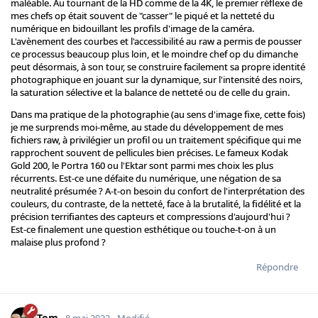
maléable. Au tournant de la HD comme de la 4K, le premier réflexe de
mes chefs op était souvent de "casser" le piqué et la netteté du
numérique en bidouillant les profils d'image de la caméra.
L'avènement des courbes et l'accessibilité au raw a permis de pousser
ce processus beaucoup plus loin, et le moindre chef op du dimanche
peut désormais, à son tour, se construire facilement sa propre identité
photographique en jouant sur la dynamique, sur l'intensité des noirs,
la saturation sélective et la balance de netteté ou de celle du grain.
Dans ma pratique de la photographie (au sens d'image fixe, cette fois)
je me surprends moi-même, au stade du développement de mes
fichiers raw, à privilégier un profil ou un traitement spécifique qui me
rapprochent souvent de pellicules bien précises. Le fameux Kodak
Gold 200, le Portra 160 ou l'Ektar sont parmi mes choix les plus
récurrents. Est-ce une défaite du numérique, une négation de sa
neutralité présumée ? A-t-on besoin du confort de l'interprétation des
couleurs, du contraste, de la netteté, face à la brutalité, la fidélité et la
précision terrifiantes des capteurs et compressions d'aujourd'hui ?
Est-ce finalement une question esthétique ou touche-t-on à un
malaise plus profond ?
Répondre
Tom