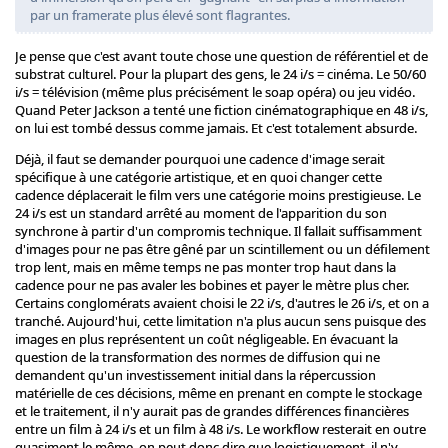
par un framerate plus élevé sont flagrantes.
Je pense que c'est avant toute chose une question de référentiel et de
substrat culturel. Pour la plupart des gens, le 24 i/s = cinéma. Le 50/60
i/s = télévision (même plus précisément le soap opéra) ou jeu vidéo.
Quand Peter Jackson a tenté une fiction cinématographique en 48 i/s,
on lui est tombé dessus comme jamais. Et c'est totalement absurde.
Déjà, il faut se demander pourquoi une cadence d'image serait
spécifique à une catégorie artistique, et en quoi changer cette
cadence déplacerait le film vers une catégorie moins prestigieuse. Le
24 i/s est un standard arrêté au moment de l'apparition du son
synchrone à partir d'un compromis technique. Il fallait suffisamment
d'images pour ne pas être gêné par un scintillement ou un défilement
trop lent, mais en même temps ne pas monter trop haut dans la
cadence pour ne pas avaler les bobines et payer le mètre plus cher.
Certains conglomérats avaient choisi le 22 i/s, d'autres le 26 i/s, et on a
tranché. Aujourd'hui, cette limitation n'a plus aucun sens puisque des
images en plus représentent un coût négligeable. En évacuant la
question de la transformation des normes de diffusion qui ne
demandent qu'un investissement initial dans la répercussion
matérielle de ces décisions, même en prenant en compte le stockage
et le traitement, il n'y aurait pas de grandes différences financières
entre un film à 24 i/s et un film à 48 i/s. Le workflow resterait en outre
quasiment le même, on peut donc dire que logistiquement, il n'y