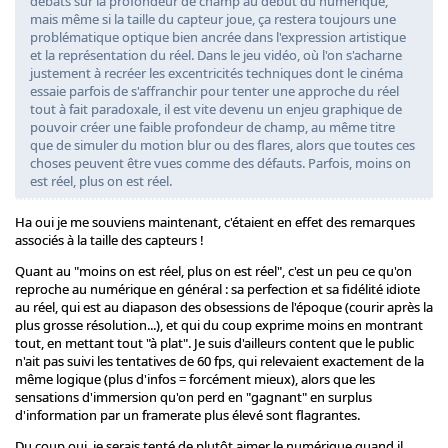
débats sur la profondeur de champ au début du numérique,
mais même si la taille du capteur joue, ça restera toujours une
problématique optique bien ancrée dans l'expression artistique
et la représentation du réel. Dans le jeu vidéo, où l'on s'acharne
justement à recréer les excentricités techniques dont le cinéma
essaie parfois de s'affranchir pour tenter une approche du réel
tout à fait paradoxale, il est vite devenu un enjeu graphique de
pouvoir créer une faible profondeur de champ, au même titre
que de simuler du motion blur ou des flares, alors que toutes ces
choses peuvent être vues comme des défauts. Parfois, moins on
est réel, plus on est réel.
Ha oui je me souviens maintenant, c'étaient en effet des remarques
associés à la taille des capteurs !
Quant au "moins on est réel, plus on est réel", c'est un peu ce qu'on
reproche au numérique en général : sa perfection et sa fidélité idiote
au réel, qui est au diapason des obsessions de l'époque (courir après la
plus grosse résolution...), et qui du coup exprime moins en montrant
tout, en mettant tout "à plat". Je suis d'ailleurs content que le public
n'ait pas suivi les tentatives de 60 fps, qui relevaient exactement de la
même logique (plus d'infos = forcément mieux), alors que les
sensations d'immersion qu'on perd en "gagnant" en surplus
d'information par un framerate plus élevé sont flagrantes.
Du coup oui, je serais tenté de plutôt aimer le numérique quand il