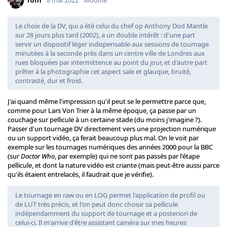
8 mai 2022
Modifié
Le choix de la DV, qui a été celui du chef op Anthony Dod Mantle
sur 28 jours plus tard (2002), a un double intérêt : d'une part
servir un dispositif léger indispensable aux sessions de tournage
minutées à la seconde près dans un centre ville de Londres aux
rues bloquées par intermittence au point du jour, et d'autre part
prêter à la photographie cet aspect sale et glauque, bruité,
contrasté, dur et froid.
J'ai quand même l'impression qu'il peut se le permettre parce que,
comme pour Lars Von Trier à la même époque, ça passe par un
couchage sur pellicule à un certaine stade (du moins j'imagine ?).
Passer d'un tournage DV directement vers une projection numérique
ou un support vidéo, ça ferait beaucoup plus mal. On le voit par
exemple sur les tournages numériques des années 2000 pour la BBC
(sur
Doctor Who
, par exemple) qui ne sont pas passés par l'étape
pellicule, et dont la nature vidéo est criante (mais peut-être aussi parce
qu'ils étaient entrelacés, il faudrait que je vérifie).
Le tournage en raw ou en LOG permet l'application de profil ou
de LUT très précis, et l'on peut donc choisir sa pellicule
indépendamment du support de tournage et a posteriori de
celui-ci. Il m'arrive d'être assistant caméra sur mes heures