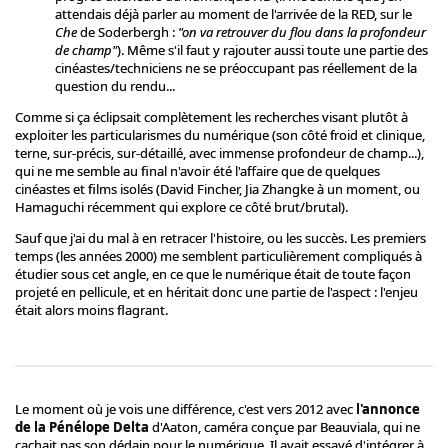
attendais déjà parler au moment de l'arrivée de la RED, sur le
Che
de Soderbergh :
"on va retrouver du flou dans la profondeur
de champ"
). Même s'il faut y rajouter aussi toute une partie des
cinéastes/techniciens ne se préoccupant pas réellement de la
question du rendu...
Comme si ça éclipsait complètement les recherches visant plutôt à
exploiter les particularismes du numérique (son côté froid et clinique,
terne, sur-précis, sur-détaillé, avec immense profondeur de champ...),
qui ne me semble au final n'avoir été l'affaire que de quelques
cinéastes et films isolés (David Fincher, Jia Zhangke à un moment, ou
Hamaguchi récemment qui explore ce côté brut/brutal).
Sauf que j'ai du mal à en retracer l'histoire, ou les succès. Les premiers
temps (les années 2000) me semblent particulièrement compliqués à
étudier sous cet angle, en ce que le numérique était de toute façon
projeté en pellicule, et en héritait donc une partie de l'aspect : l'enjeu
était alors moins flagrant.
Le moment où je vois une différence, c'est vers 2012 avec
l'annonce
de la Pénélope Delta
d'Aaton, caméra conçue par Beauviala, qui ne
cachait pas son dédain pour le numérique. Il avait essayé d'intégrer à