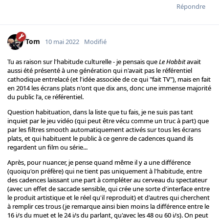
Répondre
Tom
10 mai 2022
Modifié
Tu as raison sur l'habitude culturelle - je pensais que
Le Hobbit
avait
aussi été présenté à une génération qui n'avait pas le référentiel
cathodique entrelacé (et l'idée associée de ce qui "fait TV"), mais en fait
en 2014 les écrans plats n'ont que dix ans, donc une immense majorité
du public l'a, ce référentiel.
Question habituation, dans la liste que tu fais, je ne suis pas tant
inquiet par le jeu vidéo (qui peut être vécu comme un truc à part) que
par les filtres smooth automatiquement activés sur tous les écrans
plats, et qui habituent le public à ce genre de cadences quand ils
regardent un film ou série...
Après, pour nuancer, je pense quand même il y a une différence
(quoiqu'on préfère) qui ne tient pas uniquement à l'habitude, entre
des cadences laissant une part à compléter au cerveau du spectateur
(avec un effet de saccade sensible, qui crée une sorte d'interface entre
le produit artistique et le réel qu'il reproduit) et d'autres qui cherchent
à remplir ces trous (je remarque ainsi bien moins la différence entre le
16 i/s du muet et le 24 i/s du parlant, qu'avec les 48 ou 60 i/s). On peut