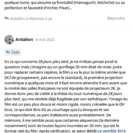
quelque sorte, qui assume sa frontalité (Hamaguchi, Kechiche) ou sa
perfection et fausseté (Fincher, Pixar)...
Répondre
Ardalion
a répondu à ça.
Ardalion
8 mai 2022
Tom
En ce qui concerne
28 jours plus tard
, je ne m'étais jamais posé la
question mais j'imagine qu'un gonflage 35 mm était de mise. Juste
pour replacer certains repères, le film a vu le jour la même année que
DCI (le groupement, pas encore le standard), la première projection
numérique a quelques mois et il faut encore attendre 9 ans avant que
la moitié des salles françaises ne soit équipée de projecteurs 2K. Je
donne donc peu de crédit à la thèse du tout numérique de
28 Jours
plus tard
, qui me semble déjà fragilisée par son esthétique : l'image du
film est un peu plus douce et moins rigide, moins crénelée que le DV
brut, ce qui doit être dû au couchage que tu évoques et ses
correspondances, sa part d'aléatoire aussi probablement. De
mémoire, il me semble aussi que certaines séquences (la dernière
notamment) sont de toutes façons tournées en 35 mm, qui est le
format réel du film. Après vérification, et selon IMDB
ça semble être