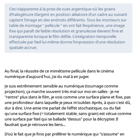
Ceci s’apparente à la prise de vues argentique où les grains
d’halogénure d’argent en position aléatoire d’un cadre au suivant
captent l’image en des endroits différents. Tous les monteurs sur
table de montage " pellicule " en ont fait l’expérience, une image
fixe qui paraît de faible résolution et granuleuse devient fine et
transparente lorsque le film défile. L’intégration temporelle
effectuée par l’œil lui-même donne l’impression d’une résolution
spatiale accrue.
Au final, la réussite de ce mimétisme pellicule dans le cinéma
numérique d'aujourd'hui, j'ai du mal à en juger.
Je suis extrêmement sensible au numérique (tournage comme
projection), ça marche souvent très mal sur moi en salles - je ne
"rentre" plus dans le film, je vois comme une surface plane et fixe, pas
une profondeur dans laquelle je peux m'oublier. Après, à quoi c'est dû,
dur à dire. Une amie me parlait de l'effet stochastique, ou du fait
qu'une surface fixe (= totalement stable, sans grain) est vécue comme
une surface par l’œil qui se ballade "dessus" pour la décrypter. Il
faudrait que je retrouve les liens...
D'où le fait que je finis par préférer le numérique qui "s'assume" en