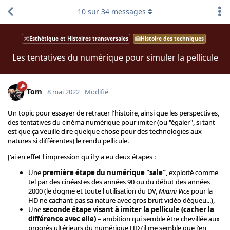
10
sur
34
messages
Esthétique et Histoires transversales
Histoire des techniques
Les tentatives du numérique pour simuler la pellicule
Tom
8 mai 2022
Modifié
Un topic pour essayer de retracer l'histoire, ainsi que les perspectives,
des tentatives du cinéma numérique pour imiter (ou "égaler", si tant
est que ça veuille dire quelque chose pour des technologies aux
natures si différentes) le rendu pellicule.
J'ai en effet l'impression qu'il y a eu deux étapes :
Une
première étape du numérique "sale"
, exploité comme
tel par des cinéastes des années 90 ou du début des années
2000 (le dogme et toute l'utilisation du DV,
Miami Vice
pour la
HD ne cachant pas sa nature avec gros bruit vidéo dégueu...),
Une
seconde étape visant à imiter la pellicule (cacher la
différence avec elle)
– ambition qui semble être chevillée aux
progrès ultérieurs du numérique HD (il me semble que j'en