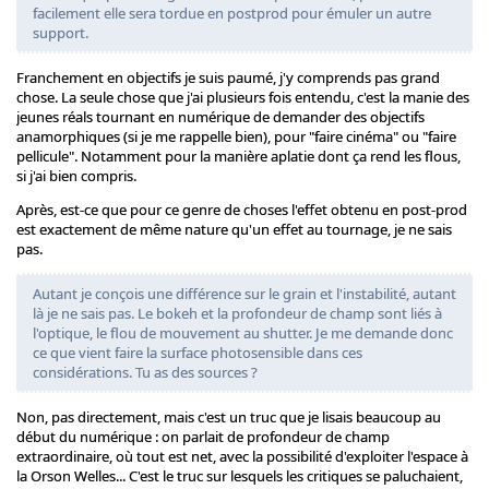
facilement elle sera tordue en postprod pour émuler un autre
support.
Franchement en objectifs je suis paumé, j'y comprends pas grand
chose. La seule chose que j'ai plusieurs fois entendu, c'est la manie des
jeunes réals tournant en numérique de demander des objectifs
anamorphiques (si je me rappelle bien), pour "faire cinéma" ou "faire
pellicule". Notamment pour la manière aplatie dont ça rend les flous,
si j'ai bien compris.
Après, est-ce que pour ce genre de choses l'effet obtenu en post-prod
est exactement de même nature qu'un effet au tournage, je ne sais
pas.
Autant je conçois une différence sur le grain et l'instabilité, autant
là je ne sais pas. Le bokeh et la profondeur de champ sont liés à
l'optique, le flou de mouvement au shutter. Je me demande donc
ce que vient faire la surface photosensible dans ces
considérations. Tu as des sources ?
Non, pas directement, mais c'est un truc que je lisais beaucoup au
début du numérique : on parlait de profondeur de champ
extraordinaire, où tout est net, avec la possibilité d'exploiter l'espace à
la Orson Welles... C'est le truc sur lesquels les critiques se paluchaient,