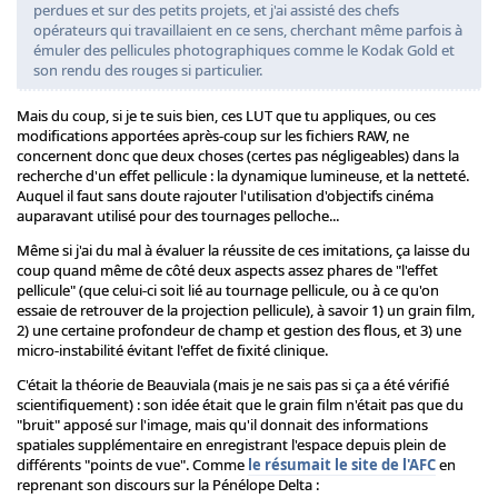
perdues et sur des petits projets, et j'ai assisté des chefs
opérateurs qui travaillaient en ce sens, cherchant même parfois à
émuler des pellicules photographiques comme le Kodak Gold et
son rendu des rouges si particulier.
Mais du coup, si je te suis bien, ces LUT que tu appliques, ou ces
modifications apportées après-coup sur les fichiers RAW, ne
concernent donc que deux choses (certes pas négligeables) dans la
recherche d'un effet pellicule : la dynamique lumineuse, et la netteté.
Auquel il faut sans doute rajouter l'utilisation d'objectifs cinéma
auparavant utilisé pour des tournages pelloche...
Même si j'ai du mal à évaluer la réussite de ces imitations, ça laisse du
coup quand même de côté deux aspects assez phares de "l'effet
pellicule" (que celui-ci soit lié au tournage pellicule, ou à ce qu'on
essaie de retrouver de la projection pellicule), à savoir 1) un grain film,
2) une certaine profondeur de champ et gestion des flous, et 3) une
micro-instabilité évitant l'effet de fixité clinique.
C'était la théorie de Beauviala (mais je ne sais pas si ça a été vérifié
scientifiquement) : son idée était que le grain film n'était pas que du
"bruit" apposé sur l'image, mais qu'il donnait des informations
spatiales supplémentaire en enregistrant l'espace depuis plein de
différents "points de vue". Comme
le résumait le site de l'AFC
en
reprenant son discours sur la Pénélope Delta :