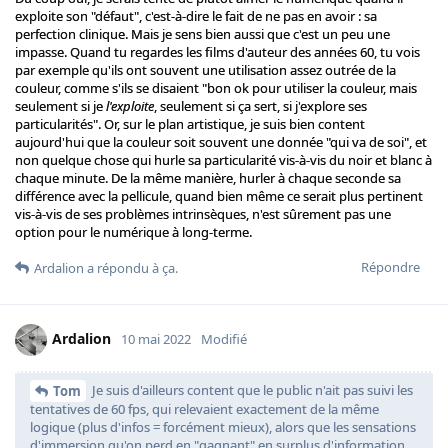
exploite son "défaut", c'est-à-dire le fait de ne pas en avoir : sa
perfection clinique. Mais je sens bien aussi que c'est un peu une
impasse. Quand tu regardes les films d'auteur des années 60, tu vois
par exemple qu'ils ont souvent une utilisation assez outrée de la
couleur, comme s'ils se disaient "bon ok pour utiliser la couleur, mais
seulement si je
l'exploite
, seulement si ça sert, si j'explore ses
particularités". Or, sur le plan artistique, je suis bien content
aujourd'hui que la couleur soit souvent une donnée "qui va de soi", et
non quelque chose qui hurle sa particularité vis-à-vis du noir et blanc à
chaque minute. De la même manière, hurler à chaque seconde sa
différence avec la pellicule, quand bien même ce serait plus pertinent
vis-à-vis de ses problèmes intrinsèques, n'est sûrement pas une
option pour le numérique à long-terme.
Répondre
Ardalion
a répondu à ça.
Ardalion
10 mai 2022
Modifié
Je suis d'ailleurs content que le public n'ait pas suivi les
Tom
tentatives de 60 fps, qui relevaient exactement de la même
logique (plus d'infos = forcément mieux), alors que les sensations
d'immersion qu'on perd en "gagnant" en surplus d'information