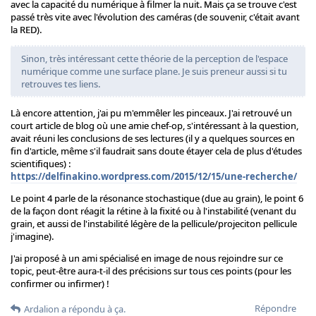
avec la capacité du numérique à filmer la nuit. Mais ça se trouve c'est
passé très vite avec l'évolution des caméras (de souvenir, c'était avant
la RED).
Sinon, très intéressant cette théorie de la perception de l'espace
numérique comme une surface plane. Je suis preneur aussi si tu
retrouves tes liens.
Là encore attention, j'ai pu m'emmêler les pinceaux. J'ai retrouvé un
court article de blog où une amie chef-op, s'intéressant à la question,
avait réuni les conclusions de ses lectures (il y a quelques sources en
fin d'article, même s'il faudrait sans doute étayer cela de plus d'études
scientifiques) :
https://delfinakino.wordpress.com/2015/12/15/une-recherche/
Le point 4 parle de la résonance stochastique (due au grain), le point 6
de la façon dont réagit la rétine à la fixité ou à l'instabilité (venant du
grain, et aussi de l'instabilité légère de la pellicule/projeciton pellicule
j'imagine).
J'ai proposé à un ami spécialisé en image de nous rejoindre sur ce
topic, peut-être aura-t-il des précisions sur tous ces points (pour les
confirmer ou infirmer) !
Répondre
Ardalion
a répondu à ça.