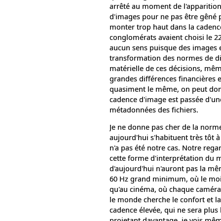
arrêté au moment de l'apparition
d'images pour ne pas être gêné 
monter trop haut dans la cadence
conglomérats avaient choisi le 22 i
aucun sens puisque des images en
transformation des normes de di
matérielle de ces décisions, même
grandes différences financières en
quasiment le même, on peut donc 
cadence d'image est passée d'une 
métadonnées des fichiers.
Je ne donne pas cher de la norme 
aujourd'hui s'habituent très tôt 
n'a pas été notre cas. Notre rega
cette forme d'interprétation du 
d'aujourd'hui n'auront pas la m
60 Hz grand minimum, où le moin
qu'au cinéma, où chaque caméra g
le monde cherche le confort et la 
cadence élevée, qui ne sera plus 
projetant davantage, je vois mêm