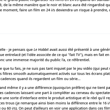
lé, de la même manière que le noir et blanc aura été ringardisé q
ce moment, faire un film en 24 i/s deviendra un risque à prendre, 
elle - je pensais que
Le Hobbit
avait aussi été présenté à une génér
ue entrelacé (et l'idée associée de ce qui "fait TV"), mais en fait en
onc une immense majorité du public l'a, ce référentiel.
e que tu fais, je ne suis pas tant inquiet par le jeu vidéo (qui peut
s filtres smooth automatiquement activés sur tous les écrans plats
 cadences quand ils regardent un film ou série...
and même il y a une différence (quoiqu'on préfère) qui ne tient p
es cadences laissant une part à compléter au cerveau du spectate
 une sorte d'interface entre le produit artistique et le réel qu'il re
ces trous (je remarque ainsi bien moins la différence entre le 16 i
8 ou 60 i/s). On peut d'ailleurs en voir une application dans ces fil