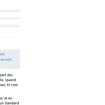
ent
mmersion
upart des
déo. Quand
is. Et c'est
e, et en
 un standard