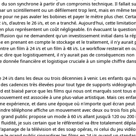
 du son synchrone à partir d'un compromis technique. Il fallait 
par un scintillement ou un défilement trop lent, mais en même t
 pour ne pas avaler les bobines et payer le mètre plus cher. Certa
/s, d'autres le 26 i/s, et on a tranché. Aujourd'hui, cette limitatio
 plus représentent un coût négligeable. En évacuant la question
ffusion qui ne demandent qu'un investissement initial dans la ré
 en prenant en compte le stockage et le traitement, il n'y aurait 
tre un film à 24 i/s et un film à 48 i/s. Le workflow resterait en o
dire que logistiquement, il n'y aurait pas de conséquences non 
donnée financière et logistique cruciale à un simple chiffre dans
24 i/s dans les deux ou trois décennies à venir. Les enfants qui n
à des cadences très élevées pour tout type de supports vidéograph
rd est biaisé parce que les films qui nous ont marqués sont tous en
mouvement est associée à une plus-value artistique. Mais ces enfa
ême expérience, et dans une époque où n'importe quel écran peut
dre téléphone affiche un mouvement avec deux ou trois fois pl
rand public propose un mode à 60 i/s allant jusqu'à 120 ou 200 i
fluidité, je suis certain que le référentiel va être totalement dépl
l'apanage de la télévision et des soap opéras, ni celui du jeu vidé
e le grand public ringardiser les films en 24 i/s quand un standa