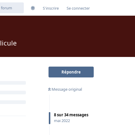
S'inscrire
Se connecter
licule
Répondre
Message original
8
sur
34
messages
mai 2022