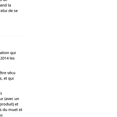
uand la
celui de se
Répondre
ation qui
 2014 les
 être vécu
, et qui
as
ur (avec un
produit) et
/s du muet et
ms