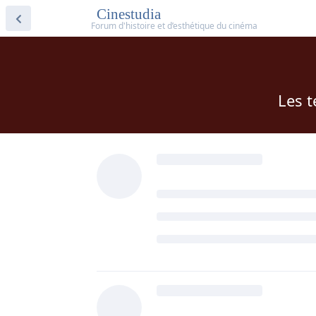
Cinestudia
Les t