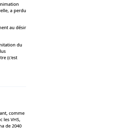
 animation
elle, a perdu
ment au désir
mitation du
lus
re (c'est
Répondre
uvant, comme
c les VHS,
éma de 2040