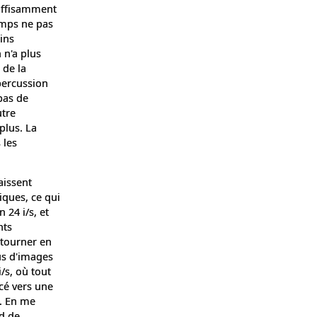
suffisamment
emps ne pas
ins
n n'a plus
 de la
percussion
pas de
utre
plus. La
 les
aissent
iques, ce qui
 24 i/s, et
nts
 tourner en
us d'images
/s, où tout
acé vers une
o. En me
rd de