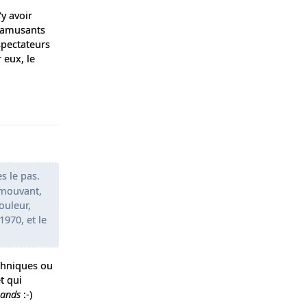
y avoir
ès amusants
spectateurs
 eux, le
Répondre
s le pas.
 mouvant,
ouleur,
1970, et le
echniques ou
t qui
hands
:-)