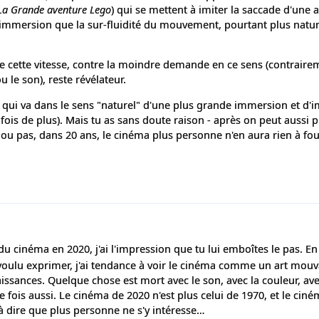
La Grande aventure Lego
) qui se mettent à imiter la saccade d'une
immersion que la sur-fluidité du mouvement, pourtant plus natur
dre cette vitesse, contre la moindre demande en ce sens (contraire
ou le son), reste révélateur.
D, qui va dans le sens "naturel" d'une plus grande immersion et d'i
 fois de plus). Mais tu as sans doute raison - après on peut aussi p
 pas, dans 20 ans, le cinéma plus personne n'en aura rien à fout
 du cinéma en 2020, j'ai l'impression que tu lui emboîtes le pas. En
 voulu exprimer, j'ai tendance à voir le cinéma comme un art mo
ssances. Quelque chose est mort avec le son, avec la couleur, ave
fois aussi. Le cinéma de 2020 n'est plus celui de 1970, et le cin
 à dire que plus personne ne s'y intéresse…