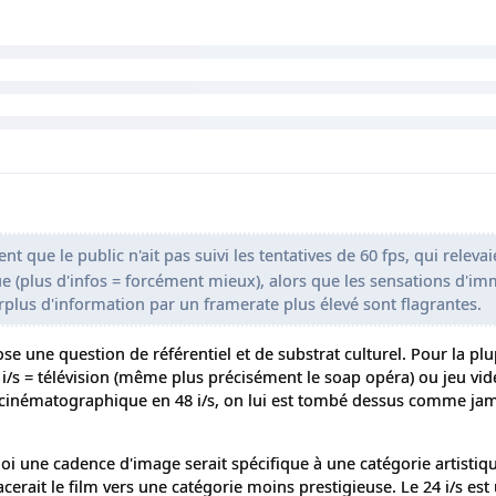
ent que le public n'ait pas suivi les tentatives de 60 fps, qui relevai
 (plus d'infos = forcément mieux), alors que les sensations d'i
plus d'information par un framerate plus élevé sont flagrantes.
ose une question de référentiel et de substrat culturel. Pour la pl
0 i/s = télévision (même plus précisément le soap opéra) ou jeu vi
n cinématographique en 48 i/s, on lui est tombé dessus comme jama
oi une cadence d'image serait spécifique à une catégorie artistiqu
erait le film vers une catégorie moins prestigieuse. Le 24 i/s est