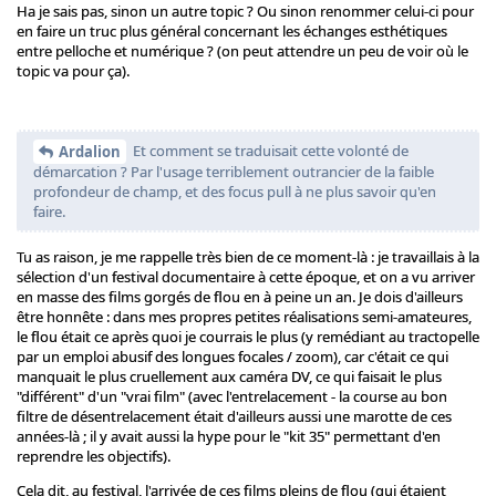
Ha je sais pas, sinon un autre topic ? Ou sinon renommer celui-ci pour
en faire un truc plus général concernant les échanges esthétiques
entre pelloche et numérique ? (on peut attendre un peu de voir où le
topic va pour ça).
Et comment se traduisait cette volonté de
Ardalion
démarcation ? Par l'usage terriblement outrancier de la faible
profondeur de champ, et des focus pull à ne plus savoir qu'en
faire.
Tu as raison, je me rappelle très bien de ce moment-là : je travaillais à la
sélection d'un festival documentaire à cette époque, et on a vu arriver
en masse des films gorgés de flou en à peine un an. Je dois d'ailleurs
être honnête : dans mes propres petites réalisations semi-amateures,
le flou était ce après quoi je courrais le plus (y remédiant au tractopelle
par un emploi abusif des longues focales / zoom), car c'était ce qui
manquait le plus cruellement aux caméra DV, ce qui faisait le plus
"différent" d'un "vrai film" (avec l'entrelacement - la course au bon
filtre de désentrelacement était d'ailleurs aussi une marotte de ces
années-là ; il y avait aussi la hype pour le "kit 35" permettant d'en
reprendre les objectifs).
Cela dit, au festival, l'arrivée de ces films pleins de flou (qui étaient