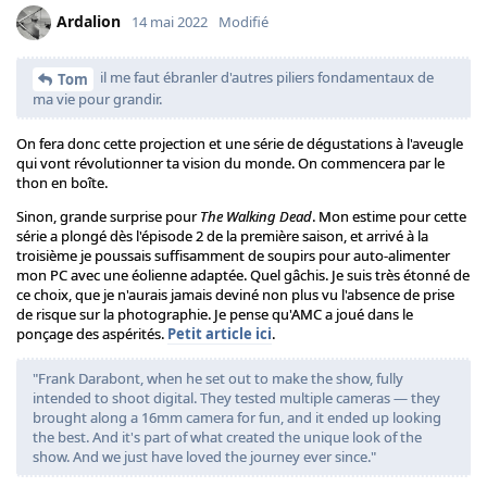
Ardalion
14 mai 2022
Modifié
il me faut ébranler d'autres piliers fondamentaux de
Tom
ma vie pour grandir.
On fera donc cette projection et une série de dégustations à l'aveugle
qui vont révolutionner ta vision du monde. On commencera par le
thon en boîte.
Sinon, grande surprise pour
The Walking Dead
. Mon estime pour cette
série a plongé dès l'épisode 2 de la première saison, et arrivé à la
troisième je poussais suffisamment de soupirs pour auto-alimenter
mon PC avec une éolienne adaptée. Quel gâchis. Je suis très étonné de
ce choix, que je n'aurais jamais deviné non plus vu l'absence de prise
de risque sur la photographie. Je pense qu'AMC a joué dans le
ponçage des aspérités.
Petit article ici
.
"Frank Darabont, when he set out to make the show, fully
intended to shoot digital. They tested multiple cameras — they
brought along a 16mm camera for fun, and it ended up looking
the best. And it's part of what created the unique look of the
show. And we just have loved the journey ever since."