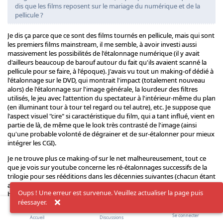
dis que les films reposent sur le mariage du numérique et de la
pellicule ?
Je dis ça parce que ce sont des films tournés en pellicule, mais qui sont
les premiers films mainstream, il me semble, à avoir investi aussi
massivement les possibilités de l'étalonnage numérique (il y avait
d'ailleurs beaucoup de barouf autour du fait qu'ils avaient scanné la
pellicule pour se faire, à l'époque). J'avais vu tout un making-of dédié à
l'étalonnage sur le DVD, qui montrait l'impact (totalement nouveau
alors) de l'étalonnage sur l'image générale, la lourdeur des filtres
utilisés, le jeu avec l'attention du spectateur à l'intérieur-même du plan
(en illuminant tour à tour tel regard ou tel autre), etc. Je suppose que
l'aspect visuel "cire" si caractéristique du film, qui a tant influé, vient en
partie de là, de même que le look très contrasté de l'image (ainsi
qu'une probable volonté de dégrainer et de sur-étalonner pour mieux
intégrer les CGI).
Je ne trouve plus ce making-of sur le net malheureusement, tout ce
que je vois sur youtube concerne les ré-étalonnages successifs de la
trilogie pour ses rééditions dans les décennies suivantes (chacun étant
assez caractéristique des évolutions des modes : gros filtres bleus
Oups ! Une erreur est survenue. Veuillez actualiser la page puis
bourrins pour crier qu'on est adulte dans les années 2000, couleurs
réessayer.
plus saturées avec noirs et contraste qui pètent pour la décennie
OLED...)
Se connecter
Accueil
Discussions