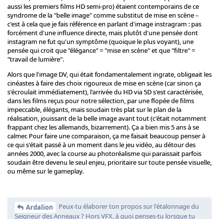
aussi les premiers films HD semi-pro) étaient contemporains de ce
syndrome de la "belle image" comme substitut de mise en scène –
c'est à cela que je fais référence en parlant d'image instragram : pas
forcément d'une influence directe, mais plutôt d'une pensée dont
instagram ne fut qu'un symptôme (quoique le plus voyant), une
pensée qui croit que "élégance" = "mise en scène" et que "filtre" =
"travail de lumière".
Alors que l'image DV, qui était fondamentalement ingrate, obligeait les
cinéastes à faire des choix rigoureux de mise en scène (car sinon ça
s'écroulait immédiatement), l'arrivée du HD via 5D s'est caractérisée,
dans les films reçus pour notre sélection, par une flopée de films
impeccable, élégants, mais soudain très plat sur le plan de la
réalisation, jouissant de la belle image avant tout (c'était notamment
frappant chez les allemands, bizarrement). Ça a bien mis 5 ans à se
calmer. Pour faire une comparaison, ça me faisait beaucoup penser à
ce qui s'était passé à un moment dans le jeu vidéo, au détour des
années 2000, avec la course au photoréalisme qui paraissait parfois
soudain être devenu le seul enjeu, prioritaire sur toute pensée visuelle,
ou même sur le gameplay.
Peux-tu élaborer ton propos sur l'étalonnage du
Ardalion
Seigneur des Anneaux ? Hors VFX, à quoi penses-tu lorsque tu