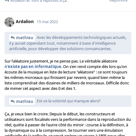
Ardalion
et
Tom
a répondu à ça.
Ardalion
15 mai 2022
Avec les développements technologiques actuels,
mathieu
il y aurait cependant tout, notamment à base d'intelligence
artificielle, pour développer des solutions convaincantes.
Sur l'aléatoire justement, je ne pense pas. Le véritable aléatoire
n'existe pas en informatique
. On s'en rend compte dès lors qu'on
écoute de la musique en liste de lecture "aléatoire" : ce sont toujours
les mêmes morceaux qui finissent par revenir, quand bien même la
liste comprendrait des dizaines de milliers de morceaux. Difficile donc
de mimer cet aspect avec des 0 et des 1.
Est-ce la volonté qui manque alors?
mathieu
Ça, je veux bien le croire. Depuis le début, les constructeurs et
utilisateurs sont focalisés vers la performance dans la reproduction du
réel, quitte à passer de l'autre côté du miroir : course à la définition, à
la dynamique ou à la compression. Se tourner vers une émulation
artificielle de la pellicule, ce serait opérer un virage à 180° pour aller