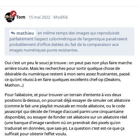
Tom
15 mai 2022
Modifié
en même temps des images qui reproduirait
mathieu
parfaitement l'aspect colorimétrique de l'argentique paraitraient
probablement d'office datées du fait de la comparaison aux
images numériques pures existantes.
Oui c'est un peu le souci je trouve : on peut pas non plus faire marche
arrière toute. Mais les recherches pour sortir quelque chose de
désirable du numérique restent à mon sens assez frustrantes, passé
ce qu'ont réussi à en faire quelques excellents chef-op (Deakins,
Mathon...)
Pour l'aléatoire, et pour trouver un terrain d'entente à vos deux
positions là-dessus, on pourrait déjà essayer de simuler cet aléatoire
(comme le fait une playlist musicale en mode aléatoire, ou le code
javascript qui décide de l'image d'accueil parmi une cinquantaine
disponible), ou essayer de fonder cet aléatoire sur un aléatoire réel
(une banque d'image random où on prendrait des pixels qu'on
traduirait en données, que sais-je). La question c'est est-ce que ça
suffirait pour obtenir l'effet voulu.