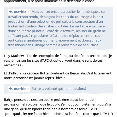
apparemment, à ce point unanime pour défendre la chose.
Mais sur cet enjeu particulier, le numérique a su
mathieu
travailler son rendu, déplaçant les choix du tournage à la post-
production, d'une sélection de pellicule à la construction d'un
traitement couleur des rushes digitales. Le véritable enjeu serait
donc peut-être plutôt du côté de la texture, ajouter du grain ne
suffisant pas à reproduire l'aléatoire du déplacement de ces
particules argentiques donnant mouvement et douceur aux
transitions dans l'image comme à l'ensemble de sa surface.
Hey Mathew ! T'as des exemples de films, ou de démos techniques (je
vais jamais sur les sites d'AFC et cie) qui vont dans le sens de ces
recherches ?
Et d'ailleurs, ce capteur flottant/vibrant de Beauviala, c'est totalement
mort, personne n'a jamais repris l'idée ?
Est-ce la volonté qui manque alors?
mathieu
Bah je pense que c'est un peu le problème : tout le monde
professionnel voit bien que le public s'en fout complètement (ou s'il a
une gêne, qu'il en ignore l'origine : le nombre de fois où je lis
"pourquoi aller me faire chier au ciné c'est la même chose que la TV HD