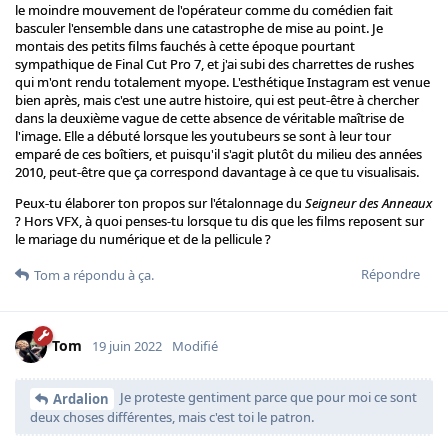
le moindre mouvement de l'opérateur comme du comédien fait
basculer l'ensemble dans une catastrophe de mise au point. Je
montais des petits films fauchés à cette époque pourtant
sympathique de Final Cut Pro 7, et j'ai subi des charrettes de rushes
qui m'ont rendu totalement myope. L'esthétique Instagram est venue
bien après, mais c'est une autre histoire, qui est peut-être à chercher
dans la deuxième vague de cette absence de véritable maîtrise de
l'image. Elle a débuté lorsque les youtubeurs se sont à leur tour
emparé de ces boîtiers, et puisqu'il s'agit plutôt du milieu des années
2010, peut-être que ça correspond davantage à ce que tu visualisais.
Peux-tu élaborer ton propos sur l'étalonnage du
Seigneur des Anneaux
? Hors VFX, à quoi penses-tu lorsque tu dis que les films reposent sur
le mariage du numérique et de la pellicule ?
Répondre
Tom
a répondu à ça.
Tom
19 juin 2022
Modifié
Je proteste gentiment parce que pour moi ce sont
Ardalion
deux choses différentes, mais c'est toi le patron.