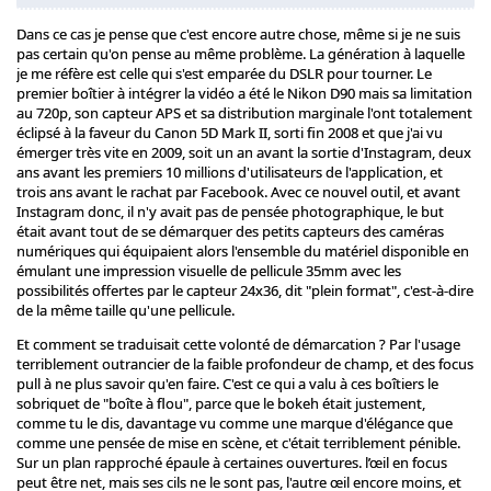
Dans ce cas je pense que c'est encore autre chose, même si je ne suis
pas certain qu'on pense au même problème. La génération à laquelle
je me réfère est celle qui s'est emparée du DSLR pour tourner. Le
premier boîtier à intégrer la vidéo a été le Nikon D90 mais sa limitation
au 720p, son capteur APS et sa distribution marginale l'ont totalement
éclipsé à la faveur du Canon 5D Mark II, sorti fin 2008 et que j'ai vu
émerger très vite en 2009, soit un an avant la sortie d'Instagram, deux
ans avant les premiers 10 millions d'utilisateurs de l'application, et
trois ans avant le rachat par Facebook. Avec ce nouvel outil, et avant
Instagram donc, il n'y avait pas de pensée photographique, le but
était avant tout de se démarquer des petits capteurs des caméras
numériques qui équipaient alors l'ensemble du matériel disponible en
émulant une impression visuelle de pellicule 35mm avec les
possibilités offertes par le capteur 24x36, dit "plein format", c'est-à-dire
de la même taille qu'une pellicule.
Et comment se traduisait cette volonté de démarcation ? Par l'usage
terriblement outrancier de la faible profondeur de champ, et des focus
pull à ne plus savoir qu'en faire. C'est ce qui a valu à ces boîtiers le
sobriquet de "boîte à flou", parce que le bokeh était justement,
comme tu le dis, davantage vu comme une marque d'élégance que
comme une pensée de mise en scène, et c'était terriblement pénible.
Sur un plan rapproché épaule à certaines ouvertures. l’œil en focus
peut être net, mais ses cils ne le sont pas, l'autre œil encore moins, et