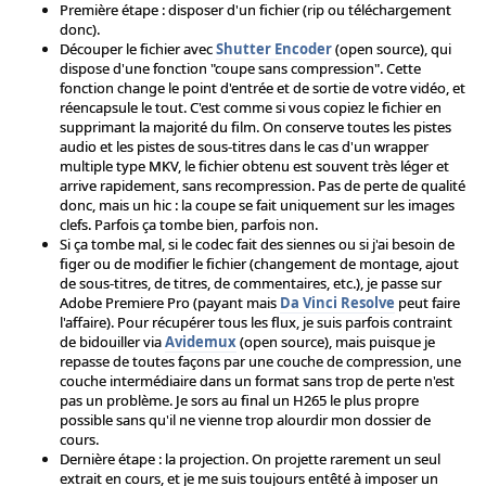
Première étape : disposer d'un fichier (rip ou téléchargement
donc).
Découper le fichier avec
Shutter Encoder
(open source), qui
dispose d'une fonction "coupe sans compression". Cette
fonction change le point d'entrée et de sortie de votre vidéo, et
réencapsule le tout. C'est comme si vous copiez le fichier en
supprimant la majorité du film. On conserve toutes les pistes
audio et les pistes de sous-titres dans le cas d'un wrapper
multiple type MKV, le fichier obtenu est souvent très léger et
arrive rapidement, sans recompression. Pas de perte de qualité
donc, mais un hic : la coupe se fait uniquement sur les images
clefs. Parfois ça tombe bien, parfois non.
Si ça tombe mal, si le codec fait des siennes ou si j'ai besoin de
figer ou de modifier le fichier (changement de montage, ajout
de sous-titres, de titres, de commentaires, etc.), je passe sur
Adobe Premiere Pro (payant mais
Da Vinci Resolve
peut faire
l'affaire). Pour récupérer tous les flux, je suis parfois contraint
de bidouiller via
Avidemux
(open source), mais puisque je
repasse de toutes façons par une couche de compression, une
couche intermédiaire dans un format sans trop de perte n'est
pas un problème. Je sors au final un H265 le plus propre
possible sans qu'il ne vienne trop alourdir mon dossier de
cours.
Dernière étape : la projection. On projette rarement un seul
extrait en cours, et je me suis toujours entêté à imposer un