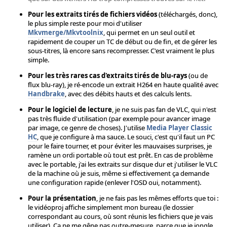
Pour les extraits tirés de fichiers vidéos
(téléchargés, donc),
le plus simple reste pour moi d'utiliser
Mkvmerge/Mkvtoolnix
, qui permet en un seul outil et
rapidement de couper un TC de début ou de fin, et de gérer les
sous-titres, là encore sans recompresser. C'est vraiment le plus
simple.
Pour les très rares cas d'extraits tirés de blu-rays
(ou de
flux blu-ray), je ré-encode un extrait H264 en haute qualité avec
Handbrake
, avec des débits hauts et des calculs lents.
Pour le logiciel de lecture
, je ne suis pas fan de VLC, qui n'est
pas très fluide d'utilisation (par exemple pour avancer image
par image, ce genre de choses). J'utilise
Media Player Classic
HC
, que je configure à ma sauce. Le souci, c'est qu'il faut un PC
pour le faire tourner, et pour éviter les mauvaises surprises, je
ramène un ordi portable où tout est prêt. En cas de problème
avec le portable, j'ai les extraits sur disque dur et j'utiliser le VLC
de la machine où je suis, même si effectivement ça demande
une configuration rapide (enlever l'OSD oui, notamment).
Pour la présentation
, je ne fais pas les mêmes efforts que toi :
le vidéoproj affiche simplement mon bureau (le dossier
correspondant au cours, où sont réunis les fichiers que je vais
utiliser). Ça ne me gêne pas outre-mesure, parce que je jongle