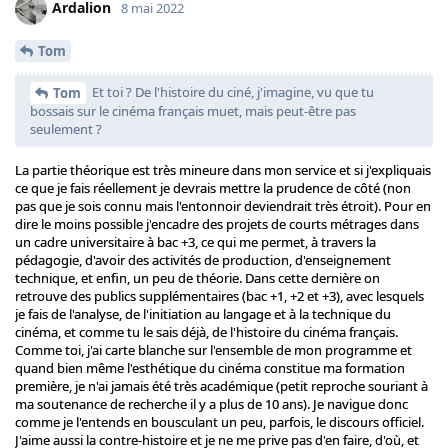
Ardalion
8 mai 2022
Tom
Et toi ? De l'histoire du ciné, j'imagine, vu que tu
Tom
bossais sur le cinéma français muet, mais peut-être pas
seulement ?
La partie théorique est très mineure dans mon service et si j'expliquais
ce que je fais réellement je devrais mettre la prudence de côté (non
pas que je sois connu mais l'entonnoir deviendrait très étroit). Pour en
dire le moins possible j'encadre des projets de courts métrages dans
un cadre universitaire à bac +3, ce qui me permet, à travers la
pédagogie, d'avoir des activités de production, d'enseignement
technique, et enfin, un peu de théorie. Dans cette dernière on
retrouve des publics supplémentaires (bac +1, +2 et +3), avec lesquels
je fais de l'analyse, de l'initiation au langage et à la technique du
cinéma, et comme tu le sais déjà, de l'histoire du cinéma français.
Comme toi, j'ai carte blanche sur l'ensemble de mon programme et
quand bien même l'esthétique du cinéma constitue ma formation
première, je n'ai jamais été très académique (petit reproche souriant à
ma soutenance de recherche il y a plus de 10 ans). Je navigue donc
comme je l'entends en bousculant un peu, parfois, le discours officiel.
J'aime aussi la contre-histoire et je ne me prive pas d'en faire, d'où, et