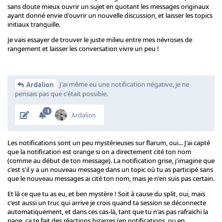
sans doute mieux ouvrir un sujet en quotant les messages originaux
ayant donné envie d'ouvrir un nouvelle discussion, et laisser les topics
initiaux tranquille.
Je vais essayer de trouver le juste milieu entre mes névroses de
rangement et laisser les conversation vivre un peu !
J'ai même eu une notification négative, je ne
Ardalion
pensais pas que c'était possible.
Les notifications sont un peu mystérieuses sur flarum, oui... J'ai capté
que la notification est orange si on a directement cité ton nom
(comme au début de ton message). La notification grise, j'imagine que
c'est s'il y a un nouveau message dans un topic où tu as participé sans
que le nouveau messages ai cité ton nom, mais je n'en suis pas certain.
Et là ce que tu as eu, et ben mystère ! Soit à cause du split, oui, mais
c'est aussi un truc qui arrive je crois quand ta session se déconnecte
automatiquement, et dans ces cas-là, tant que tu n'as pas rafraichi la
page, ça te fait des réactions bizarres (en notifications, ou en