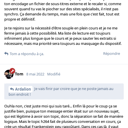
ton encodage un fichier de sous-titres externe et le recaler si, comme
souvent quand tu vas le piocher sur des sites spécialisés, il n'est pas
synchro. Ça demande du temps, mais une fois que c'est fait, tout est
propre et définitif.
Je te rejoins sur la nécessité d'être souple en plein cours et je ne me
ferme jamais à cette possibilité. Ma liste de lecture est toujours
infiniment plus longue que le cours et je peux sauter les extraits si
nécessaire, mais ma priorité sera toujours au masquage du dispositif.
Répondre
Tom
a répondu à ça.
Tom
8 mai 2022
Modifié
Je vais finir par croire que je ne poste jamais au
Ardalion
bon endroit !
Ouhla non, c'est juste moi qui suis taré... Enfin là pour le coup ça se
justifie bien, puisque ton message entier était sur un nouveau sujet,
qui est légitime à avoir son topic, donc la séparation se fait de manière
logique. Mais le topic h264 fait de plusieurs conversation en cours, ça
crée un résultat Frankenstein peu ragoûtant. Dans ces cas-là, il vaut