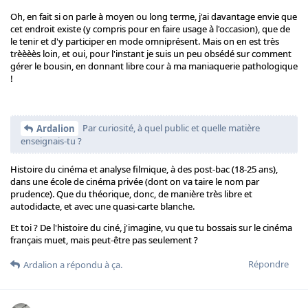
Oh, en fait si on parle à moyen ou long terme, j'ai davantage envie que
cet endroit existe (y compris pour en faire usage à l'occasion), que de
le tenir et d'y participer en mode omniprésent. Mais on en est très
trèèèès loin, et oui, pour l'instant je suis un peu obsédé sur comment
gérer le bousin, en donnant libre cour à ma maniaquerie pathologique
!
Par curiosité, à quel public et quelle matière
Ardalion
enseignais-tu ?
Histoire du cinéma et analyse filmique, à des post-bac (18-25 ans),
dans une école de cinéma privée (dont on va taire le nom par
prudence). Que du théorique, donc, de manière très libre et
autodidacte, et avec une quasi-carte blanche.
Et toi ? De l'histoire du ciné, j'imagine, vu que tu bossais sur le cinéma
français muet, mais peut-être pas seulement ?
Répondre
Ardalion
a répondu à ça.