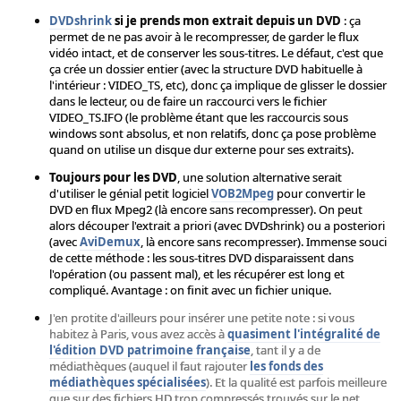
DVDshrink
si je prends mon extrait depuis un DVD
: ça
permet de ne pas avoir à le recompresser, de garder le flux
vidéo intact, et de conserver les sous-titres. Le défaut, c'est que
ça crée un dossier entier (avec la structure DVD habituelle à
l'intérieur : VIDEO_TS, etc), donc ça implique de glisser le dossier
dans le lecteur, ou de faire un raccourci vers le fichier
VIDEO_TS.IFO (le problème étant que les raccourcis sous
windows sont absolus, et non relatifs, donc ça pose problème
quand on utilise un disque dur externe pour ses extraits).
Toujours pour les DVD
, une solution alternative serait
d'utiliser le génial petit logiciel
VOB2Mpeg
pour convertir le
DVD en flux Mpeg2 (là encore sans recompresser). On peut
alors découper l'extrait a priori (avec DVDshrink) ou a posteriori
(avec
AviDemux
, là encore sans recompresser). Immense souci
de cette méthode : les sous-titres DVD disparaissent dans
l'opération (ou passent mal), et les récupérer est long et
compliqué. Avantage : on finit avec un fichier unique.
J'en protite d'ailleurs pour insérer une petite note : si vous
habitez à Paris, vous avez accès à
quasiment l'intégralité de
l'édition DVD patrimoine française
, tant il y a de
médiathèques (auquel il faut rajouter
les fonds des
médiathèques spécialisées
). Et la qualité est parfois meilleure
que sur des fichiers HD trop compressés trouvés sur le net.