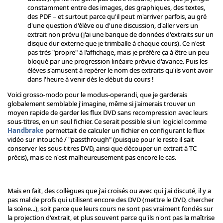
constamment entre des images, des graphiques, des textes,
des PDF – et surtout parce qu'il peut m'arriver parfois, au gré
d'une question d'élève ou d'une discussion, d'aller vers un
extrait non prévu (j'ai une banque de données d'extraits sur un
disque dur externe que je trimballe à chaque cours). Ce n'est
pas très "propre" à l'affichage, mais je préfère ça à être un peu
bloqué par une progression linéaire prévue d'avance. Puis les
élèves s'amusent à repérer le nom des extraits qu'ils vont avoir
dans l'heure à venir dès le début du cours !
Voici grosso-modo pour le modus-operandi, que je garderais
globalement semblable j'imagine, même si j'aimerais trouver un
moyen rapide de garder les flux DVD sans recompression avec leurs
sous-titres, en un seul fichier. Ce serait possible si un logiciel comme
Handbrake
permettait de calculer un fichier en configurant le flux
vidéo sur intouché / "passthrough" (puisque pour le reste il sait
conserver les sous-titres DVD, ainsi que découper un extrait à TC
précis), mais ce n'est malheureusement pas encore le cas.
Mais en fait, des collègues que j'ai croisés ou avec qui j'ai discuté, il y a
pas mal de profs qui utilisent encore des DVD (mettre le DVD, chercher
la scène...), soit parce que leurs cours ne sont pas vraiment fondés sur
la projection d'extrait, et plus souvent parce qu'ils n'ont pas la maîtrise