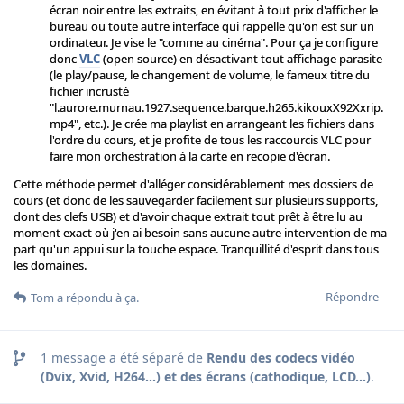
écran noir entre les extraits, en évitant à tout prix d'afficher le
bureau ou toute autre interface qui rappelle qu'on est sur un
ordinateur. Je vise le "comme au cinéma". Pour ça je configure
donc
VLC
(open source) en désactivant tout affichage parasite
(le play/pause, le changement de volume, le fameux titre du
fichier incrusté
"l.aurore.murnau.1927.sequence.barque.h265.kikouxX92Xxrip.
mp4", etc.). Je crée ma playlist en arrangeant les fichiers dans
l'ordre du cours, et je profite de tous les raccourcis VLC pour
faire mon orchestration à la carte en recopie d'écran.
Cette méthode permet d'alléger considérablement mes dossiers de
cours (et donc de les sauvegarder facilement sur plusieurs supports,
dont des clefs USB) et d'avoir chaque extrait tout prêt à être lu au
moment exact où j'en ai besoin sans aucune autre intervention de ma
part qu'un appui sur la touche espace. Tranquillité d'esprit dans tous
les domaines.
Répondre
Tom
a répondu à ça.
1
message a été séparé de
Rendu des codecs vidéo
(Dvix, Xvid, H264...) et des écrans (cathodique, LCD...)
.