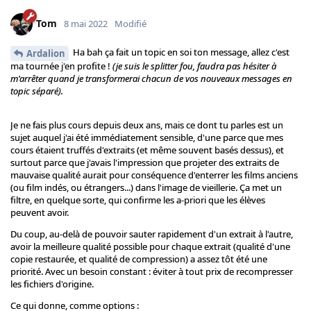
Tom
8 mai 2022
Modifié
Ha bah ça fait un topic en soi ton message, allez c'est
Ardalion
ma tournée j'en profite !
(je suis le splitter fou, faudra pas hésiter à
m'arrêter quand je transformerai chacun de vos nouveaux messages en
topic séparé).
Je ne fais plus cours depuis deux ans, mais ce dont tu parles est un
sujet auquel j'ai été immédiatement sensible, d'une parce que mes
cours étaient truffés d'extraits (et même souvent basés dessus), et
surtout parce que j'avais l'impression que projeter des extraits de
mauvaise qualité aurait pour conséquence d'enterrer les films anciens
(ou film indés, ou étrangers...) dans l'image de vieillerie. Ça met un
filtre, en quelque sorte, qui confirme les a-priori que les élèves
peuvent avoir.
Du coup, au-delà de pouvoir sauter rapidement d'un extrait à l'autre,
avoir la meilleure qualité possible pour chaque extrait (qualité d'une
copie restaurée, et qualité de compression) a assez tôt été une
priorité. Avec un besoin constant : éviter à tout prix de recompresser
les fichiers d'origine.
Ce qui donne, comme options :