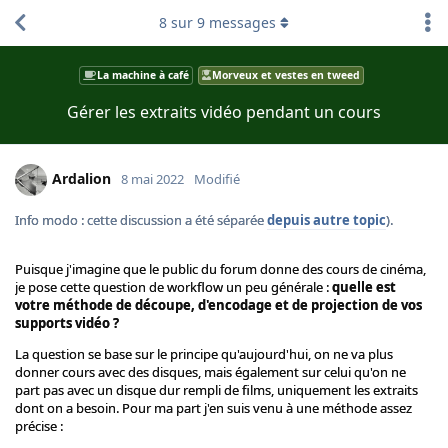
8
sur
9
messages
La machine à café
Morveux et vestes en tweed
Gérer les extraits vidéo pendant un cours
Ardalion
8 mai 2022
Modifié
Info modo : cette discussion a été séparée
depuis autre topic
).
Puisque j'imagine que le public du forum donne des cours de cinéma,
je pose cette question de workflow un peu générale :
quelle est
votre méthode de découpe, d'encodage et de projection de vos
supports vidéo ?
La question se base sur le principe qu'aujourd'hui, on ne va plus
donner cours avec des disques, mais également sur celui qu'on ne
part pas avec un disque dur rempli de films, uniquement les extraits
dont on a besoin. Pour ma part j'en suis venu à une méthode assez
précise :