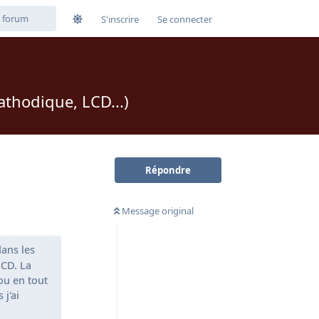
S'inscrire
Se connecter
athodique, LCD...)
Répondre
Message original
dans les
 CD. La
ou en tout
 j'ai