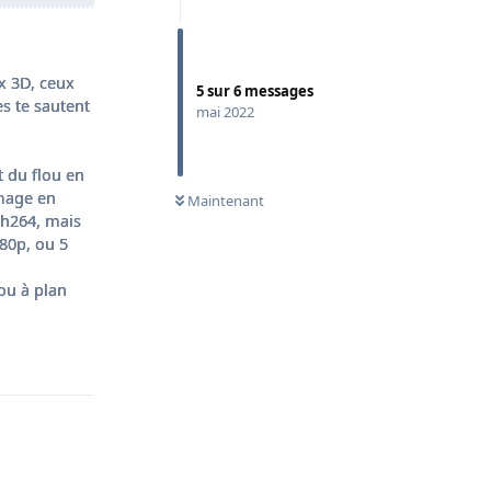
x 3D, ceux
5
sur
6
messages
s te sautent
mai 2022
 du flou en
image en
Maintenant
e h264, mais
80p, ou 5
ou à plan
Répondre