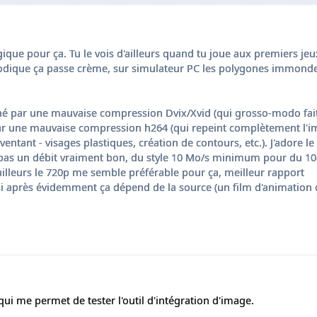
ique pour ça. Tu le vois d'ailleurs quand tu joue aux premiers jeu
hodique ça passe crème, sur simulateur PC les polygones immonde
êné par une mauvaise compression Dvix/Xvid (qui grosso-modo fait
 par une mauvaise compression h264 (qui repeint complètement l'
entant - visages plastiques, création de contours, etc.). J'adore l
a pas un débit vraiment bon, du style 10 Mo/s minimum pour du 10
lleurs le 720p me semble préférable pour ça, meilleur rapport
i après évidemment ça dépend de la source (un film d'animation 
ui me permet de tester l'outil d'intégration d'image.