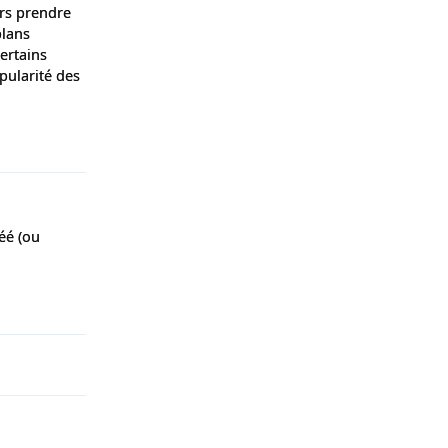
urs prendre
plans
certains
pularité des
Répondre
réé (ou
Répondre