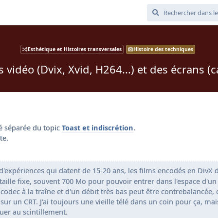
Esthétique et Histoires transversales
Histoire des techniques
vidéo (Dvix, Xvid, H264...) et des écrans (c
té séparée du topic
Toast et indiscrétion
.
te.
d'expériences qui datent de 15-20 ans, les films encodés en DivX 
taille fixe, souvent 700 Mo pour pouvoir entrer dans l'espace d'un
codec à la traîne et d'un débit très bas peut être contrebalancée, 
sur un CRT. J'ai toujours une vieille télé dans un coin pour ça, mais
er au scintillement.