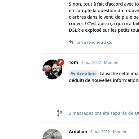
Sinon, tout à fait d'accord avec 
en compte la question du mouveme
d'arbres dans le vent, de pluie b
codecs ! C'est aussi ça qui m'a f
DSLR a explosé sur les petits to
Tom
a répondu à ça.
Tom
8 mai 2022
Modifié
La vache cette image
Ardalion
déduit) de nouvelles information
2
messages ont été séparés de
O
Ardalion
8 mai 2022
Modifié