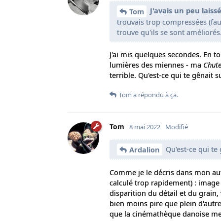
J'avais un peu lais
Tom
trouvais trop compressées (faut 
trouve qu'ils se sont améliorés
J'ai mis quelques secondes. En to
lumières des miennes - ma
Chut
terrible. Qu'est-ce qui te gênait 
Tom
a répondu à ça.
Tom
8 mai 2022
Modifié
Qu'est-ce qui te 
Ardalion
Comme je le décris dans mon autr
calculé trop rapidement) : imag
disparition du détail et du grain,
bien moins pire que plein d'autres
que la cinémathèque danoise mett