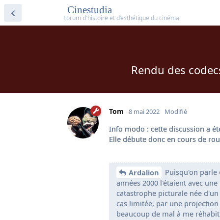
Cinestudia
Rendu des codecs 
Tom
8 mai 2022
Modifié
Info modo : cette discussion a é
Elle débute donc en cours de rou
Puisqu'on parle 
Ardalion
années 2000 l'étaient avec une 
catastrophe picturale née d'un 
cas limitée, par une projection 
beaucoup de mal à me réhabitu