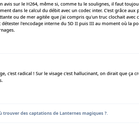
ton avis sur le H264, même si, comme tu le soulignes, il faut toujo
nt dans le calcul du débit avec un codec inter. C'est grâce aux 
attante ou de mer agitée que j'ai compris qu'un truc clochait avec 
ait détester l'encodage interne du 5D II puis III au moment où la po
urnages.
, c'est radical ! Sur le visage c'est hallucinant, on dirait que ça c
s.
ù trouver des captations de Lanternes magiques ?
.