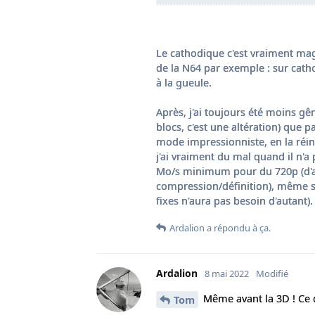
Le cathodique c'est vraiment mag
de la N64 par exemple : sur cat
à la gueule.
Après, j'ai toujours été moins g
blocs, c'est une altération) que
mode impressionniste, en la réinv
j'ai vraiment du mal quand il n'
Mo/s minimum pour du 720p (d'ai
compression/définition), même s
fixes n'aura pas besoin d'autant).
Ardalion
a répondu à ça.
Ardalion
8 mai 2022
Modifié
Même avant la 3D ! Ce q
Tom