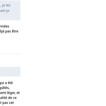
 je les
ant je
années
jà pas être
Répondre
ui a été
pâtés,
ent léger, et
alité de ce
t pas cet