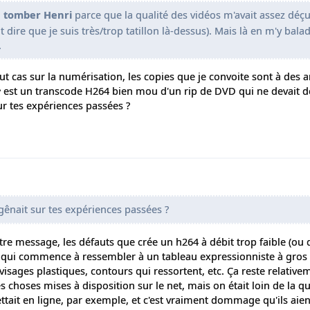
sé tomber Henri
parce que la qualité des vidéos m'avait assez déçu,
dire que je suis très/trop tatillon là-dessus). Mais là en m'y balad
.
ut cas sur la numérisation, les copies que je convoite sont à des 
e
est un transcode H264 bien mou d'un rip de DVD qui ne devait dé
sur tes expériences passées ?
gênait sur tes expériences passées ?
e message, les défauts que crée un h264 à débit trop faible (ou q
e qui commence à ressembler à un tableau expressionniste à gros 
 visages plastiques, contours qui ressortent, etc. Ça reste relativem
 choses mises à disposition sur le net, mais on était loin de la qu
ait en ligne, par exemple, et c'est vraiment dommage qu'ils aien