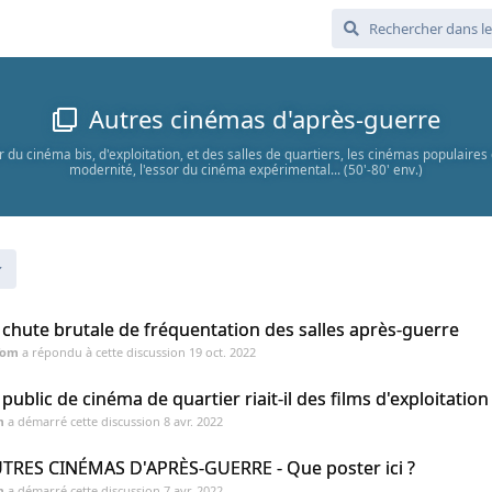
Autres cinémas d'après-guerre
r du cinéma bis, d'exploitation, et des salles de quartiers, les cinémas populaires
modernité, l'essor du cinéma expérimental... (50'-80' env.)
 chute brutale de fréquentation des salles après-guerre
Tom
a répondu à cette discussion
19 oct. 2022
 public de cinéma de quartier riait-il des films d'exploitation
m
a démarré cette discussion
8 avr. 2022
TRES CINÉMAS D'APRÈS-GUERRE - Que poster ici ?
m
a démarré cette discussion
7 avr. 2022