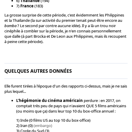
6)
Thaïlande
(194)
7)
France
(183)
La grosse surprise de cette période, c'est évidemment les Philippines
et la Thaïlande (la sur-activité du premier tenait peut-être encore au
bomba
? Le second par contre aucune idée). Il y a là un trou noir
cinéphile à combler sur la période, je n'en connais personnellement
que dalle (à part Brocka et De Leon aux Philippines, mais ils recoupent
à peine cette période).
QUELQUES AUTRES DONNÉES
Elle furent tirées à l'époque d'un des rapports ci-dessus, mais je ne sais
plus lequel...
L'hégémonie du cinéma américain
perdure : en 2017, on
comptait très peu de pays qui n'avaient QUE 5 films américains
(ou moins que ça) dans leur top 10 du box-office annuel :
1) Inde (0 films US au top 10 du box-office)
2) Iran (0)
(embargo)
3) Corée du Sud (3)