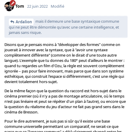
Tom
22 juin 2022
Modifié
mais il demeure une base syntaxique commune
Ardalion
qui ne peut être démontée qu'avec une certaine intelligence, et
jamais sans risque.
Disons que je pensais moins à "développer des formes" comme on
jouerait à innover avec la syntaxe, que à "avoir une syntaxe
complètement différente" (comme on le dirait d'une toute autre
langue). L'exemple que tu donnes du 180° peut d'ailleurs le montrer :
quand tu regardes un film d'Ozu, la règle est souvent complètement
ignorée – pas pour faire innovant, mais parce que dans son système
esthétique, qui construit l'espace si différemment, c'est une règle qui
devient totalement hors-sujet.
De la même façon que la question du raccord est hors-sujet dans le
cinéma premier (où il n'y a pas de montage articulatoire, où le temps
n'est pas linéaire et peut se répéter d'un plan à l'autre), ou encore que
la question du réalisme du jeu d'acteur ne fait pas grand sens dans le
cinéma de Bresson.
Pour le dire autrement, je suis pas si sûr qu'il existe une base
commune universelle permettant un comparatif, ne serait-ce que
parce que ce "langage commun" a déjà clairement changé entre les