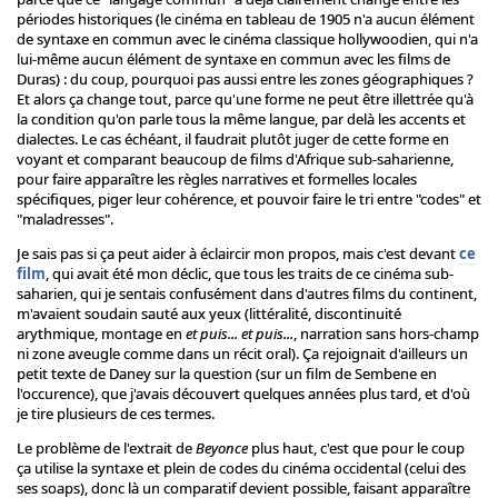
périodes historiques (le cinéma en tableau de 1905 n'a aucun élément
de syntaxe en commun avec le cinéma classique hollywoodien, qui n'a
lui-même aucun élément de syntaxe en commun avec les films de
Duras) : du coup, pourquoi pas aussi entre les zones géographiques ?
Et alors ça change tout, parce qu'une forme ne peut être illettrée qu'à
la condition qu'on parle tous la même langue, par delà les accents et
dialectes. Le cas échéant, il faudrait plutôt juger de cette forme en
voyant et comparant beaucoup de films d'Afrique sub-saharienne,
pour faire apparaître les règles narratives et formelles locales
spécifiques, piger leur cohérence, et pouvoir faire le tri entre "codes" et
"maladresses".
Je sais pas si ça peut aider à éclaircir mon propos, mais c'est devant
ce
film
, qui avait été mon déclic, que tous les traits de ce cinéma sub-
saharien, qui je sentais confusément dans d'autres films du continent,
m'avaient soudain sauté aux yeux (littéralité, discontinuité
arythmique, montage en
et puis... et puis...
, narration sans hors-champ
ni zone aveugle comme dans un récit oral). Ça rejoignait d'ailleurs un
petit texte de Daney sur la question (sur un film de Sembene en
l'occurence), que j'avais découvert quelques années plus tard, et d'où
je tire plusieurs de ces termes.
Le problème de l'extrait de
Beyonce
plus haut, c'est que pour le coup
ça utilise la syntaxe et plein de codes du cinéma occidental (celui des
ses soaps), donc là un comparatif devient possible, faisant apparaître