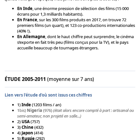
En Inde
, une énorme pression de sélection des films (15 000
écrans pour 1,3 milliards habitants).
En France
, sur les 300 films produits en 2017, on trouve 72
premiers films (un quart), et 123 co-productions internationales
(40% !).
En Allemagne
, dont le haut chiffre peut surprendre, le cinéma
s’exporte en fait très peu (films conçus pour la TV), et le pays
accueille beaucoup de tournages étrangers.
ÉTUDE 2005-2011
(moyenne sur 7 ans)
Lien vers l'étude d'où sont issus ces chiffres
1)
Inde
(1203 films / an)
1bis)
Nigeria
(976)
(était alors encore compté à part : artisanal ou
semi-amateur, non projeté en salle...)
2)
USA
(757)
3)
Chine
(432)
4)
Japon
(414)
5)
Russie
(292)