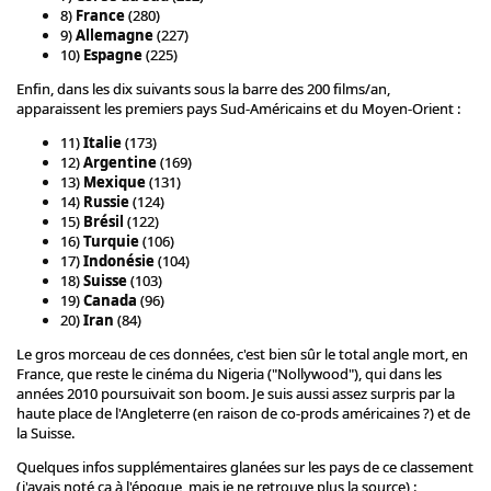
8)
France
(280)
9)
Allemagne
(227)
10)
Espagne
(225)
Enfin, dans les dix suivants sous la barre des 200 films/an,
apparaissent les premiers pays Sud-Américains et du Moyen-Orient :
11)
Italie
(173)
12)
Argentine
(169)
13)
Mexique
(131)
14)
Russie
(124)
15)
Brésil
(122)
16)
Turquie
(106)
17)
Indonésie
(104)
18)
Suisse
(103)
19)
Canada
(96)
20)
Iran
(84)
Le gros morceau de ces données, c'est bien sûr le total angle mort, en
France, que reste le cinéma du Nigeria ("Nollywood"), qui dans les
années 2010 poursuivait son boom. Je suis aussi assez surpris par la
haute place de l'Angleterre (en raison de co-prods américaines ?) et de
la Suisse.
Quelques infos supplémentaires glanées sur les pays de ce classement
(j'avais noté ça à l'époque, mais je ne retrouve plus la source) :