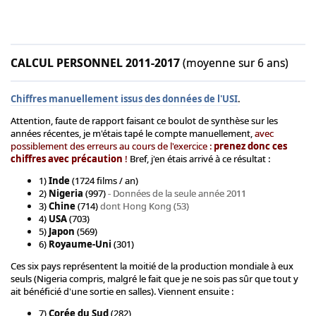
CALCUL PERSONNEL 2011-2017
(moyenne sur 6 ans)
Chiffres manuellement issus des données de l'USI
.
Attention, faute de rapport faisant ce boulot de synthèse sur les
années récentes, je m'étais tapé le compte manuellement,
avec
possiblement des erreurs au cours de l'exercice :
prenez donc ces
chiffres avec précaution
!
Bref, j'en étais arrivé à ce résultat :
1)
Inde
(1724 films / an)
2)
Nigeria
(997)
- Données de la seule année 2011
3)
Chine
(714)
dont Hong Kong (53)
4)
USA
(703)
5)
Japon
(569)
6)
Royaume-Uni
(301)
Ces six pays représentent la moitié de la production mondiale à eux
seuls (Nigeria compris, malgré le fait que je ne sois pas sûr que tout y
ait bénéficié d'une sortie en salles). Viennent ensuite :
7)
Corée du Sud
(282)