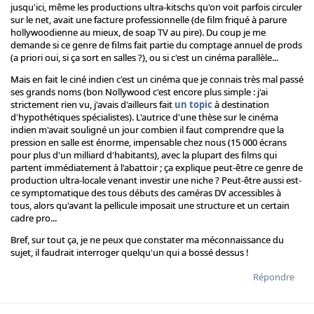
jusqu'ici, même les productions ultra-kitschs qu'on voit parfois circuler
sur le net, avait une facture professionnelle (de film friqué à parure
hollywoodienne au mieux, de soap TV au pire). Du coup je me
demande si ce genre de films fait partie du comptage annuel de prods
(a priori oui, si ça sort en salles ?), ou si c'est un cinéma parallèle...
Mais en fait le ciné indien c'est un cinéma que je connais très mal passé
ses grands noms (bon Nollywood c'est encore plus simple : j'ai
strictement rien vu, j'avais d'ailleurs fait
un topic
à destination
d'hypothétiques spécialistes). L'autrice d'une thèse sur le cinéma
indien m'avait souligné un jour combien il faut comprendre que la
pression en salle est énorme, impensable chez nous (15 000 écrans
pour plus d'un milliard d'habitants), avec la plupart des films qui
partent immédiatement à l'abattoir ; ça explique peut-être ce genre de
production ultra-locale venant investir une niche ? Peut-être aussi est-
ce symptomatique des tous débuts des caméras DV accessibles à
tous, alors qu'avant la pellicule imposait une structure et un certain
cadre pro...
Bref, sur tout ça, je ne peux que constater ma méconnaissance du
sujet, il faudrait interroger quelqu'un qui a bossé dessus !
Répondre