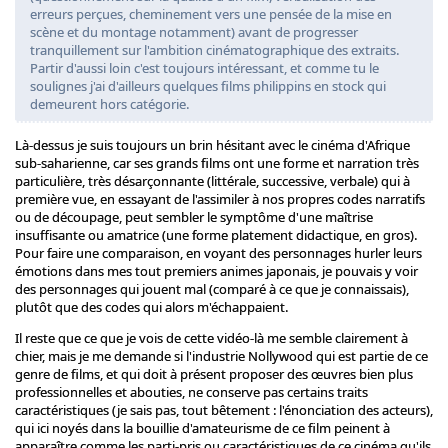
erreurs perçues, cheminement vers une pensée de la mise en
scène et du montage notamment) avant de progresser
tranquillement sur l'ambition cinématographique des extraits.
Partir d'aussi loin c'est toujours intéressant, et comme tu le
soulignes j'ai d'ailleurs quelques films philippins en stock qui
demeurent hors catégorie.
Là-dessus je suis toujours un brin hésitant avec le cinéma d'Afrique
sub-saharienne, car ses grands films ont une forme et narration très
particulière, très désarçonnante (littérale, successive, verbale) qui à
première vue, en essayant de l'assimiler à nos propres codes narratifs
ou de découpage, peut sembler le symptôme d'une maîtrise
insuffisante ou amatrice (une forme platement didactique, en gros).
Pour faire une comparaison, en voyant des personnages hurler leurs
émotions dans mes tout premiers animes japonais, je pouvais y voir
des personnages qui jouent mal (comparé à ce que je connaissais),
plutôt que des codes qui alors m'échappaient.
Il reste que ce que je vois de cette vidéo-là me semble clairement à
chier, mais je me demande si l'industrie Nollywood qui est partie de ce
genre de films, et qui doit à présent proposer des œuvres bien plus
professionnelles et abouties, ne conserve pas certains traits
caractéristiques (je sais pas, tout bêtement : l'énonciation des acteurs),
qui ici noyés dans la bouillie d'amateurisme de ce film peinent à
apparaître comme les parti-pris ou caractéristiques de ce cinéma qu'ils