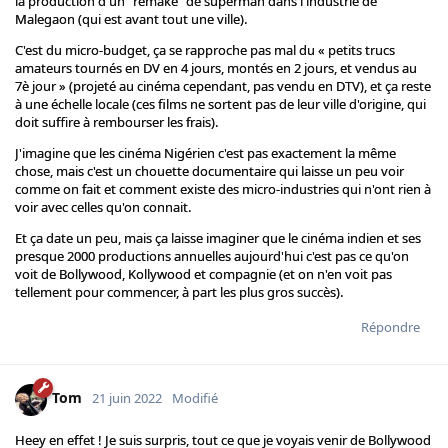
la production d'un "remake" de superman dans l'industrie de
Malegaon (qui est avant tout une ville).
C'est du micro-budget, ça se rapproche pas mal du « petits trucs
amateurs tournés en DV en 4 jours, montés en 2 jours, et vendus au
7è jour » (projeté au cinéma cependant, pas vendu en DTV), et ça reste
à une échelle locale (ces films ne sortent pas de leur ville d'origine, qui
doit suffire à rembourser les frais).
J'imagine que les cinéma Nigérien c'est pas exactement la même
chose, mais c'est un chouette documentaire qui laisse un peu voir
comme on fait et comment existe des micro-industries qui n'ont rien à
voir avec celles qu'on connait.
Et ça date un peu, mais ça laisse imaginer que le cinéma indien et ses
presque 2000 productions annuelles aujourd'hui c'est pas ce qu'on
voit de Bollywood, Kollywood et compagnie (et on n'en voit pas
tellement pour commencer, à part les plus gros succès).
Répondre
Tom
21 juin 2022
Modifié
Heey en effet ! Je suis surpris, tout ce que je voyais venir de Bollywood