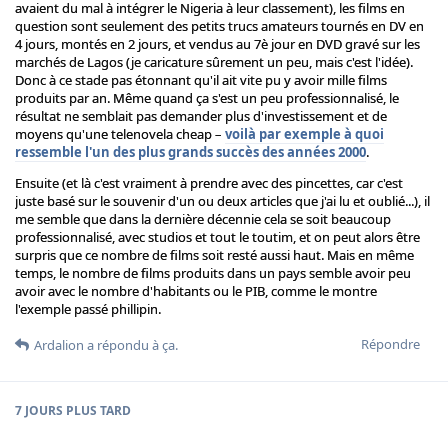
avaient du mal à intégrer le Nigeria à leur classement), les films en
question sont seulement des petits trucs amateurs tournés en DV en
4 jours, montés en 2 jours, et vendus au 7è jour en DVD gravé sur les
marchés de Lagos (je caricature sûrement un peu, mais c'est l'idée).
Donc à ce stade pas étonnant qu'il ait vite pu y avoir mille films
produits par an. Même quand ça s'est un peu professionnalisé, le
résultat ne semblait pas demander plus d'investissement et de
moyens qu'une telenovela cheap –
voilà par exemple à quoi
ressemble l'un des plus grands succès des années 2000
.
Ensuite (et là c'est vraiment à prendre avec des pincettes, car c'est
juste basé sur le souvenir d'un ou deux articles que j'ai lu et oublié...), il
me semble que dans la dernière décennie cela se soit beaucoup
professionnalisé, avec studios et tout le toutim, et on peut alors être
surpris que ce nombre de films soit resté aussi haut. Mais en même
temps, le nombre de films produits dans un pays semble avoir peu
avoir avec le nombre d'habitants ou le PIB, comme le montre
l'exemple passé phillipin.
Répondre
Ardalion
a répondu à ça.
7 JOURS
PLUS TARD