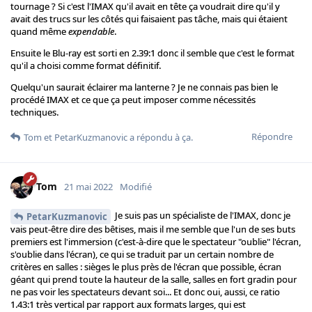
tournage ? Si c'est l'IMAX qu'il avait en tête ça voudrait dire qu'il y
avait des trucs sur les côtés qui faisaient pas tâche, mais qui étaient
quand même
expendable
.
Ensuite le Blu-ray est sorti en 2.39:1 donc il semble que c'est le format
qu'il a choisi comme format définitif.
Quelqu'un saurait éclairer ma lanterne ? Je ne connais pas bien le
procédé IMAX et ce que ça peut imposer comme nécessités
techniques.
Répondre
Tom
et
PetarKuzmanovic
a répondu à ça.
Tom
21 mai 2022
Modifié
Je suis pas un spécialiste de l'IMAX, donc je
PetarKuzmanovic
vais peut-être dire des bêtises, mais il me semble que l'un de ses buts
premiers est l'immersion (c'est-à-dire que le spectateur "oublie" l'écran,
s'oublie dans l'écran), ce qui se traduit par un certain nombre de
critères en salles : sièges le plus près de l'écran que possible, écran
géant qui prend toute la hauteur de la salle, salles en fort gradin pour
ne pas voir les spectateurs devant soi... Et donc oui, aussi, ce ratio
1.43:1 très vertical par rapport aux formats larges, qui est