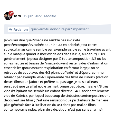
Tom
19 juin 2022
Modifié
que veux-tu donc dire par "impensé" ?
Ardalion
Je voulais dire que l'image ne semble pas avoir été
pensée/composée/cadrée pour le 1.43 en priorité (c'est certes
subjectif, mais ça me semble par exemple visible sur le travelling avant
sur le masque quand le mec est de dos dans la rue, au début). Plus
généralement, je peux désigner par là toute composition 4/3 où les
zones hautes et basses de l'image doivent rester vides d'information
essentielles (pour assurer l'exploitation en format large) : on se
retrouve du coup avec des 4/3 pleins de "vide" et d'épure, comme
l'étaient par exemple les 4/3 open-mate des films de Kubrick (version
de ses films que j'adore et préfère au passage, je suis d'ailleurs
persuadé que ça a fait école : je me trompe peut-être, mais le 4/3 très
vide d'
Elephant
me semble un enfant direct du 4/3 "accidentellement"
vide de Kubrick, par lequel beaucoup de cinéastes contemporains ont
découvert ses films ; c'est une sensation que j'ai d'ailleurs de manière
plus générale face à l'utilisation du 4/3 dans pas mal de films
contemporains indés, plein de vide, et qui n'est pas sans charme).