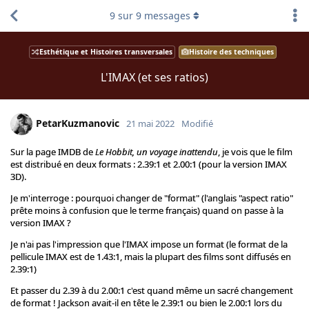
9
sur
9
messages
Esthétique et Histoires transversales
Histoire des techniques
L'IMAX (et ses ratios)
PetarKuzmanovic
21 mai 2022
Modifié
Sur la page IMDB de
Le Hobbit, un voyage inattendu
, je vois que le film
est distribué en deux formats : 2.39:1 et 2.00:1 (pour la version IMAX
3D).
Je m'interroge : pourquoi changer de "format" (l'anglais "aspect ratio"
prête moins à confusion que le terme français) quand on passe à la
version IMAX ?
Je n'ai pas l'impression que l'IMAX impose un format (le format de la
pellicule IMAX est de 1.43:1, mais la plupart des films sont diffusés en
2.39:1)
Et passer du 2.39 à du 2.00:1 c'est quand même un sacré changement
de format ! Jackson avait-il en tête le 2.39:1 ou bien le 2.00:1 lors du