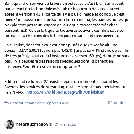
Bon, quand on en vient à la version vidéo, cela s'est bien sûr traduit
par la réaction technophile inévitable : beaucoup de fans courent
après la version 1.43:1 "parce qu'il y a plus d'image et donc que c'est
mieux" (et aussi parce que sur ton home cinema, les bandes noires qui
n'exploitent pas tout l'espace de la TV que t'as achetée très cher
passent mal). Ce qui fait que tu trouveras souvent ces films sous ce
format si tu cherches des fichiers pirates sur le net (pas bieeen !).
La surprise, dans tout ça, c'est donc plutôt que
Le Hobbit
ait une
version IMAX 2.00:1 (et non pas 1.43:1). J'ai pas suivi l'histoire de ce film
de très près (y avait aussi l'histoire de la version 60 fps), donc je ne sais
pas, il y a peut-être des raisons spécifiques dont ils parlent en
interview. Peut-être est-ce un compromis ?
Edit : en fait ce format 2:1 existe depuis un moment, et aurait les
faveurs des services de streaming, mais ne semble pas spécialement
lié à l'IMAX :
https://en.wikipedia.org/wiki/Univisium
Répondre
PetarKuzmanovic
a répondu à ça.
PetarKuzmanovic
21 mai 2022