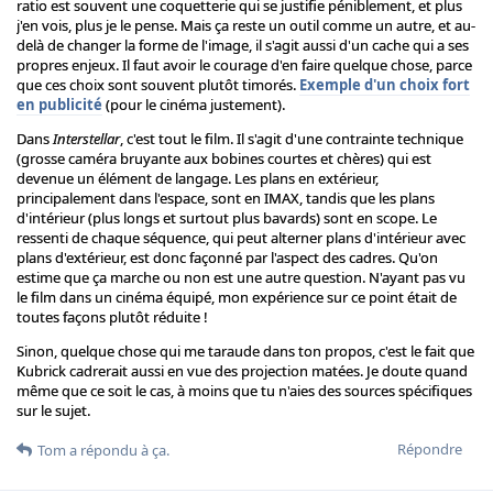
ratio est souvent une coquetterie qui se justifie péniblement, et plus
j'en vois, plus je le pense. Mais ça reste un outil comme un autre, et au-
delà de changer la forme de l'image, il s'agit aussi d'un cache qui a ses
propres enjeux. Il faut avoir le courage d'en faire quelque chose, parce
que ces choix sont souvent plutôt timorés.
Exemple d'un choix fort
en publicité
(pour le cinéma justement).
Dans
Interstellar
, c'est tout le film. Il s'agit d'une contrainte technique
(grosse caméra bruyante aux bobines courtes et chères) qui est
devenue un élément de langage. Les plans en extérieur,
principalement dans l'espace, sont en IMAX, tandis que les plans
d'intérieur (plus longs et surtout plus bavards) sont en scope. Le
ressenti de chaque séquence, qui peut alterner plans d'intérieur avec
plans d'extérieur, est donc façonné par l'aspect des cadres. Qu'on
estime que ça marche ou non est une autre question. N'ayant pas vu
le film dans un cinéma équipé, mon expérience sur ce point était de
toutes façons plutôt réduite !
Sinon, quelque chose qui me taraude dans ton propos, c'est le fait que
Kubrick cadrerait aussi en vue des projection matées. Je doute quand
même que ce soit le cas, à moins que tu n'aies des sources spécifiques
sur le sujet.
Répondre
Tom
a répondu à ça.