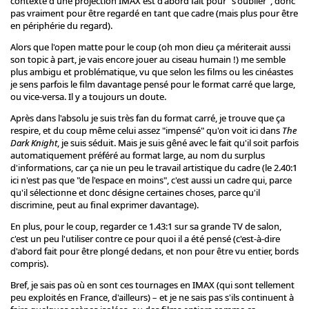
contexte d'une projection IMAX est d'abord fait pour "s'oublier", donc
pas vraiment pour être regardé en tant que cadre (mais plus pour être
en périphérie du regard).
Alors que l'open matte pour le coup (oh mon dieu ça mériterait aussi
son topic à part, je vais encore jouer au ciseau humain !) me semble
plus ambigu et problématique, vu que selon les films ou les cinéastes
je sens parfois le film davantage pensé pour le format carré que large,
ou vice-versa. Il y a toujours un doute.
Après dans l'absolu je suis très fan du format carré, je trouve que ça
respire, et du coup même celui assez "impensé" qu'on voit ici dans
The
Dark Knight
, je suis séduit. Mais je suis gêné avec le fait qu'il soit parfois
automatiquement préféré au format large, au nom du surplus
d'informations, car ça nie un peu le travail artistique du cadre (le 2.40:1
ici n'est pas que "de l'espace en moins", c'est aussi un cadre qui, parce
qu'il sélectionne et donc désigne certaines choses, parce qu'il
discrimine, peut au final exprimer davantage).
En plus, pour le coup, regarder ce 1.43:1 sur sa grande TV de salon,
c'est un peu l'utiliser contre ce pour quoi il a été pensé (c'est-à-dire
d'abord fait pour être plongé dedans, et non pour être vu entier, bords
compris).
Bref, je sais pas où en sont ces tournages en IMAX (qui sont tellement
peu exploités en France, d'ailleurs) – et je ne sais pas s'ils continuent à