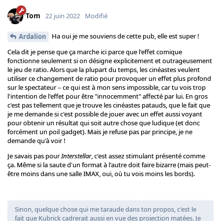
Tom
22 juin 2022
Modifié
Ha oui je me souviens de cette pub, elle est super !
Ardalion
Cela dit je pense que ça marche ici parce que l'effet comique
fonctionne seulement si on désigne explicitement et outrageusement
le jeu de ratio. Alors que la plupart du temps, les cinéastes veulent
utiliser ce changement de ratio pour provoquer un effet plus profond
sur le spectateur – ce qui est à mon sens impossible, car tu vois trop
l'intention de l'effet pour être "innocemment" affecté par lui. En gros
c'est pas tellement que je trouve les cinéastes patauds, que le fait que
je me demande si c'est possible de jouer avec un effet aussi voyant
pour obtenir un résultat qui soit autre chose que ludique (et donc
forcément un poil gadget). Mais je refuse pas par principe, je ne
demande qu'à voir !
Je savais pas pour
Interstellar
, c'est assez stimulant présenté comme
ça. Même si la saute d'un format à l'autre doit faire bizarre (mais peut-
être moins dans une salle IMAX, oui, où tu vois moins les bords).
Sinon, quelque chose qui me taraude dans ton propos, c'est le
fait que Kubrick cadrerait aussi en vue des projection matées. Je