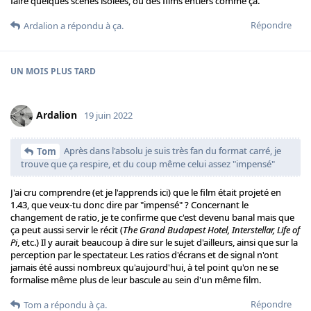
faire quelques scènes isolées, ou des films entiers comme ça.
Répondre
Ardalion
a répondu à ça.
UN MOIS
PLUS TARD
Ardalion
19 juin 2022
Après dans l'absolu je suis très fan du format carré, je
Tom
trouve que ça respire, et du coup même celui assez "impensé"
J'ai cru comprendre (et je l'apprends ici) que le film était projeté en
1.43, que veux-tu donc dire par "impensé" ? Concernant le
changement de ratio, je te confirme que c'est devenu banal mais que
ça peut aussi servir le récit (
The Grand Budapest Hotel, Interstellar, Life of
Pi
, etc.) Il y aurait beaucoup à dire sur le sujet d'ailleurs, ainsi que sur la
perception par le spectateur. Les ratios d'écrans et de signal n'ont
jamais été aussi nombreux qu'aujourd'hui, à tel point qu'on ne se
formalise même plus de leur bascule au sein d'un même film.
Répondre
Tom
a répondu à ça.