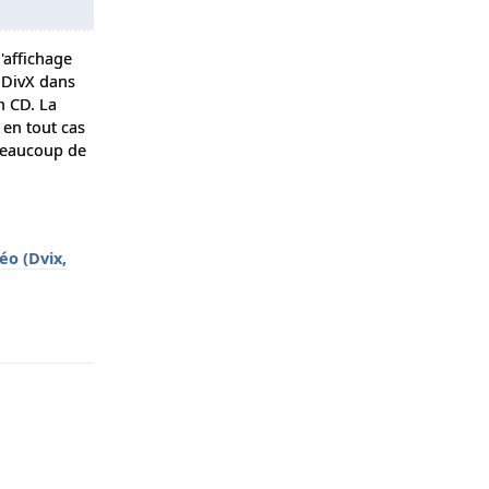
d'affichage
n DivX dans
n CD. La
 en tout cas
 beaucoup de
éo (Dvix,
Répondre