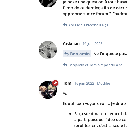
Je pose une question à tout has
filmo de ce dernier, afin de décri
approprié sur ce forum ? Faudrai
Ardalion
a répondu à ça.
Ardalion
16 juin 2022
Ne t'inquiète pas,
Benjamin
Benjamin
et
Tom
a répondu à ça.
Tom
16 juin 2022
Modifié
Yo !
Euuuh bah voyons voir... Je dirais 
Si ça vient naturellement
à part, puisque l'idée de c
(profitez-en, c'est la seu