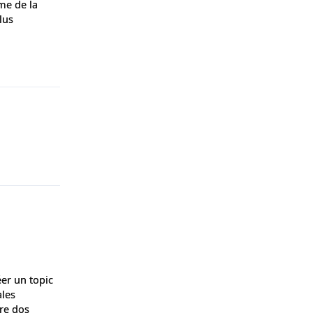
me de la
lus
Répondre
Répondre
éer un topic
ales
tre dos