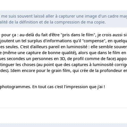
je me suis souvent laissé aller à capturer une image d'un cadre ma
lité de la définition et de la compression de ma copie.
e pour ça : au-delà du fait d'être "pris dans le film", je crois aussi
outent un tel surplus d'informations qu'il "compense", en quelqu
seules. C'est d'ailleurs pareil en luminosité : elle semble souve
le (même une capture de bonne qualité), alors que dans le film en
ues secondes un personnes en 3D, de profil comme de face) appor
tinguer les choses (au point que des captures à luminosité corrig
es). Idem encore pour le grain film, qui crée de la profondeur en
 photogrammes. En tout cas c'est l'impression que j'ai !