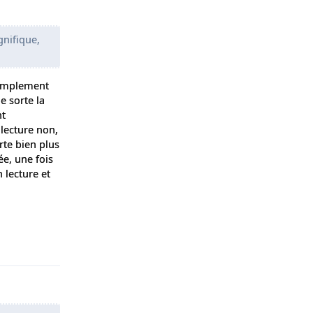
gnifique,
 simplement
e sorte la
nt
 lecture non,
te bien plus
ée, une fois
 lecture et
Répondre