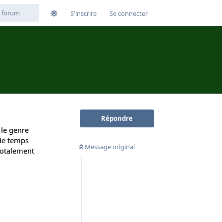
S'inscrire
Se connecter
Répondre
 le genre
 de temps
Message original
totalement
Répondre