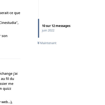
serait-ce que
Cinestudia",
10
sur
12
messages
juin 2022
r son
Maintenant
Répondre
change j'ai
au fil du
ossier me
un quizz
v web…),