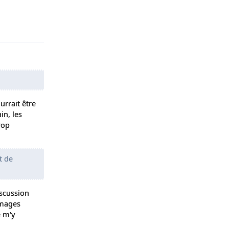
Répondre
urrait être
in, les
rop
t de
iscussion
images
e m'y