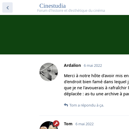
Cinestudia
Ardalion
6 mai 2022
Merci à notre hôte d'avoir mis en
d'endroit bien famé dans lequel 
que je ne l'avouerais à rafraîch
déplacée : as-tu une archive à par
Tom
a répondu à ça.
Tom
6 mai 2022