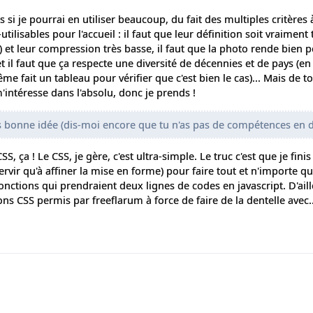
as si je pourrai en utiliser beaucoup, du fait des multiples critères
lisables pour l'accueil : il faut que leur définition soit vraiment
 et leur compression très basse, il faut que la photo rende bien 
et il faut que ça respecte une diversité de décennies et de pays (e
 fait un tableau pour vérifier que c'est bien le cas)... Mais de t
ntéresse dans l'absolu, donc je prends !
ès bonne idée (dis-moi encore que tu n'as pas de compétences en
S, ça ! Le CSS, je gère, c'est ultra-simple. Le truc c'est que je finis 
servir qu'à affiner la mise en forme) pour faire tout et n'importe q
nctions qui prendraient deux lignes de codes en javascript. D'aill
ions CSS permis par freeflarum à force de faire de la dentelle avec..