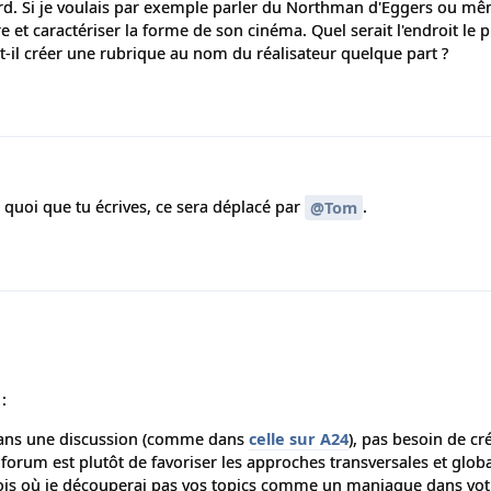
ard. Si je voulais par exemple parler du Northman d'Eggers ou mê
re et caractériser la forme de son cinéma. Quel serait l'endroit le p
t-il créer une rubrique au nom du réalisateur quelque part ?
 quoi que tu écrives, ce sera déplacé par
.
@Tom
:
 dans une discussion (comme dans
celle sur A24
), pas besoin de cr
e forum est plutôt de favoriser les approches transversales et glob
le fois où je découperai pas vos topics comme un maniaque dans vo