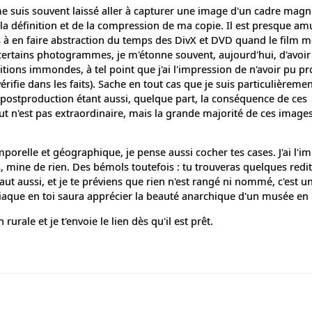
 me suis souvent laissé aller à capturer une image d'un cadre magn
 la définition et de la compression de ma copie. Il est presque a
s à en faire abstraction du temps des DivX et DVD quand le film m
 certains photogrammes, je m'étonne souvent, aujourd'hui, d'avoi
ions immondes, à tel point que j'ai l'impression de n'avoir pu pr
érifie dans les faits). Sache en tout cas que je suis particulièremen
 postproduction étant aussi, quelque part, la conséquence de ces
ut n'est pas extraordinaire, mais la grande majorité de ces image
emporelle et géographique, je pense aussi cocher tes cases. J'ai l'i
 mine de rien. Des bémols toutefois : tu trouveras quelques redi
faut aussi, et je te préviens que rien n'est rangé ni nommé, c'est u
iaque en toi saura apprécier la beauté anarchique d'un musée en 
urale et je t'envoie le lien dès qu'il est prêt.