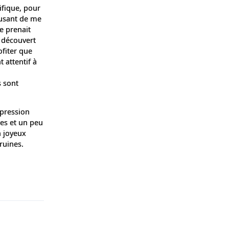
ifique, pour
musant de me
e prenait
r découvert
ofiter que
t attentif à
s sont
mpression
tes et un peu
n joyeux
ruines.
Répondre