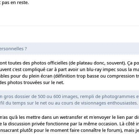
 pas en reste.
ersonnelles ?
nt toutes des photos officielles (de plateau donc, souvent). Ça po
vent c'est compliqué car à part avoir un blu-ray impec sous la ma
sables pour du plein écran (définition trop basse ou compression t
es photos trouvées sur le net.
i un gros dossier de 500 ou 600 images, rempli de photogrammes e
 fil du temps sur le net ou au cours de visionnages enthousiastes.
 n'as qu'à les mettre dans un wetransfer et m'envoyer le lien par d
ue la discussion privée fonctionne par la même occasion. Là côté 
onsacrant plutôt pour le moment faire connaître le forum), mais j