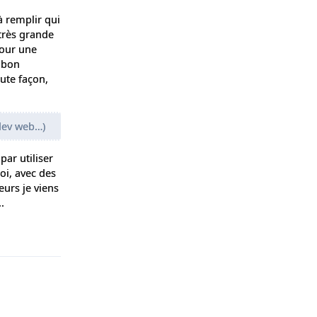
 à remplir qui
 très grande
pour une
n bon
oute façon,
 dev web…)
par utiliser
uoi, avec des
eurs je viens
.
Répondre