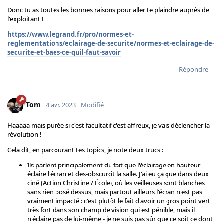
Donc tu as toutes les bonnes raisons pour aller te plaindre auprès de
l'exploitant !
https://www.legrand.fr/pro/normes-et-
reglementations/eclairage-de-securite/normes-et-eclairage-de-
securite-et-baes-ce-quil-faut-savoir
Répondre
Tom
4 avr. 2023
Modifié
Haaaaa mais purée si c'est facultatif c'est affreux, je vais déclencher la
révolution !
Cela dit, en parcourant tes topics, je note deux trucs :
Ils parlent principalement du fait que l'éclairage en hauteur
éclaire l'écran et des-obscurcit la salle. J'ai eu ça que dans deux
ciné (Action Christine / École), où les veilleuses sont blanches
sans rien posé dessus, mais partout ailleurs l'écran n'est pas
vraiment impacté : c'est plutôt le fait d'avoir un gros point vert
très fort dans son champ de vision qui est pénible, mais il
n'éclaire pas de lui-même - je ne suis pas sûr que ce soit ce dont