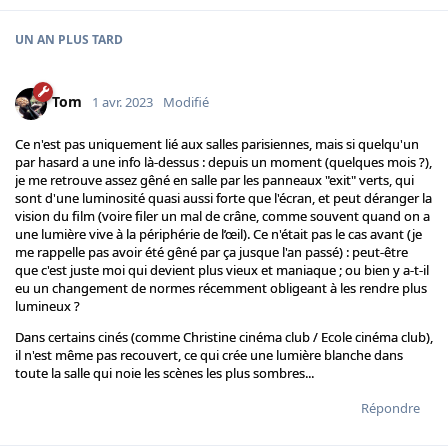
UN AN
PLUS TARD
Tom
1 avr. 2023
Modifié
Ce n'est pas uniquement lié aux salles parisiennes, mais si quelqu'un
par hasard a une info là-dessus : depuis un moment (quelques mois ?),
je me retrouve assez gêné en salle par les panneaux "exit" verts, qui
sont d'une luminosité quasi aussi forte que l'écran, et peut déranger la
vision du film (voire filer un mal de crâne, comme souvent quand on a
une lumière vive à la périphérie de l’œil). Ce n'était pas le cas avant (je
me rappelle pas avoir été gêné par ça jusque l'an passé) : peut-être
que c'est juste moi qui devient plus vieux et maniaque ; ou bien y a-t-il
eu un changement de normes récemment obligeant à les rendre plus
lumineux ?
Dans certains cinés (comme Christine cinéma club / Ecole cinéma club),
il n'est même pas recouvert, ce qui crée une lumière blanche dans
toute la salle qui noie les scènes les plus sombres...
Répondre