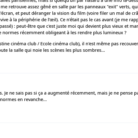
alles parisiennes, mais si quelqu'un par hasard a une info là-dess
me retrouve assez gêné en salle par les panneaux "exit" verts, qu
l'écran, et peut déranger la vision du film (voire filer un mal de 
e à la périphérie de l’œil). Ce n'était pas le cas avant (je me rap
 passé) : peut-être que c'est juste moi qui devient plus vieux et ma
de normes récemment obligeant à les rendre plus lumineux ?
tine cinéma club / Ecole cinéma club), il n'est même pas recouvert
te la salle qui noie les scènes les plus sombres...
s. Je ne sais pas si ça a augmenté récemment, mais je ne pense pa
 normes en revanche...