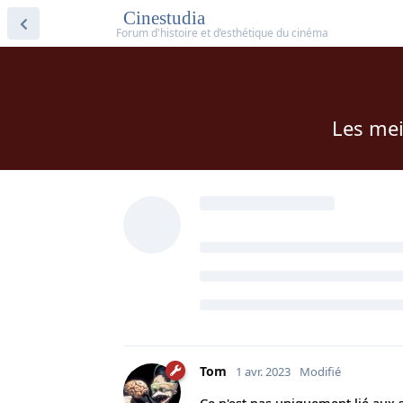
Cinestudia
Les mei
Tom
1 avr. 2023
Modifié