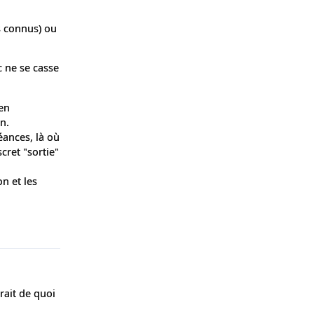
s connus) ou
c ne se casse
_en
n.
séances, là où
cret "sortie"
n et les
Répondre
rait de quoi