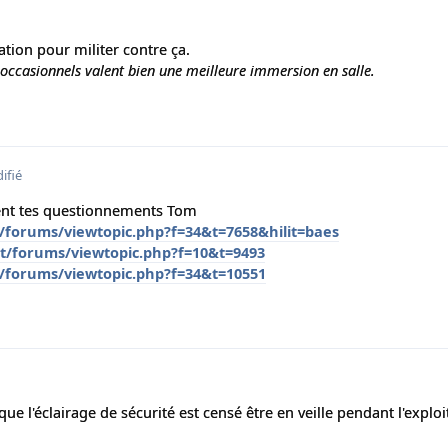
tion pour militer contre ça.
occasionnels valent bien une meilleure immersion en salle.
ifié
gent tes questionnements Tom
t/forums/viewtopic.php?f=34&t=7658&hilit=baes
et/forums/viewtopic.php?f=10&t=9493
t/forums/viewtopic.php?f=34&t=10551
ue l'éclairage de sécurité est censé être en veille pendant l'exploi