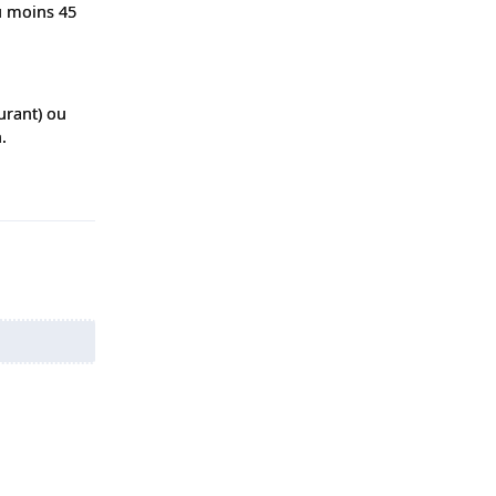
u moins 45
urant) ou
.
Répondre
Répondre