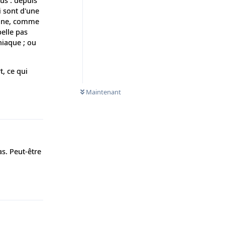
us : depuis
i sont d'une
crâne, comme
pelle pas
niaque ; ou
, ce qui
Maintenant
Répondre
s. Peut-être
Répondre