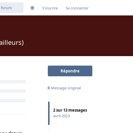
S'inscrire
Se connecter
illeurs)
Répondre
Message original
2
sur
13
messages
avril 2023