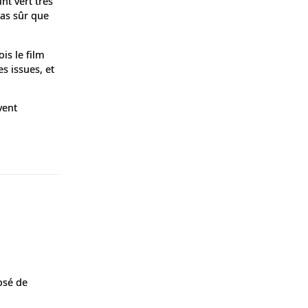
int vert très
pas sûr que
is le film
es issues, et
vent
Répondre
osé de