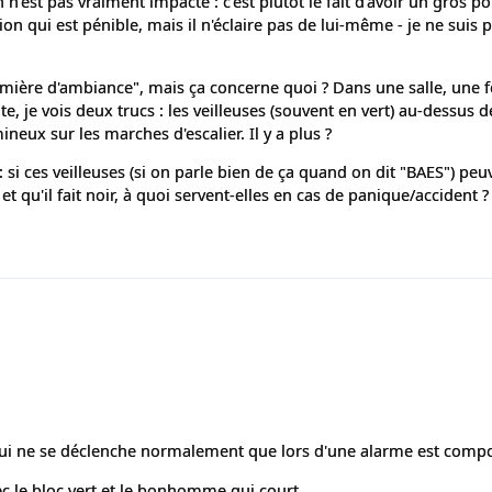
 n'est pas vraiment impacté : c'est plutôt le fait d'avoir un gros po
on qui est pénible, mais il n'éclaire pas de lui-même - je ne suis 
mière d'ambiance", mais ça concerne quoi ? Dans une salle, une fo
e, je vois deux trucs : les veilleuses (souvent en vert) au-dessus d
mineux sur les marches d'escalier. Il y a plus ?
s : si ces veilleuses (si on parle bien de ça quand on dit "BAES") peu
t qu'il fait noir, à quoi servent-elles en cas de panique/accident ?
, qui ne se déclenche normalement que lors d'une alarme est comp
vec le bloc vert et le bonhomme qui court