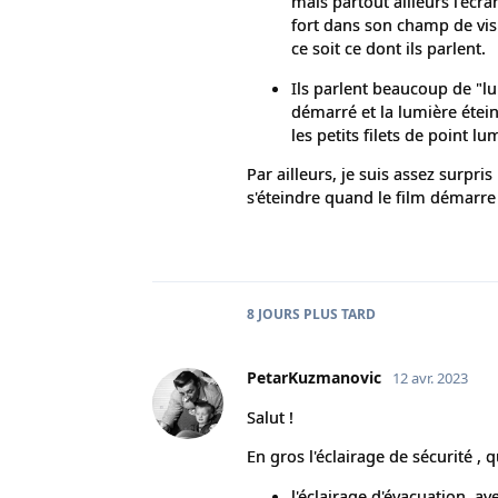
mais partout ailleurs l'écran
fort dans son champ de visi
ce soit ce dont ils parlent.
Ils parlent beaucoup de "lu
démarré et la lumière éteint
les petits filets de point lu
Par ailleurs, je suis assez surpri
s'éteindre quand le film démarre e
8 JOURS
PLUS TARD
PetarKuzmanovic
12 avr. 2023
Salut !
En gros l'éclairage de sécurité 
l'éclairage d'évacuation, a