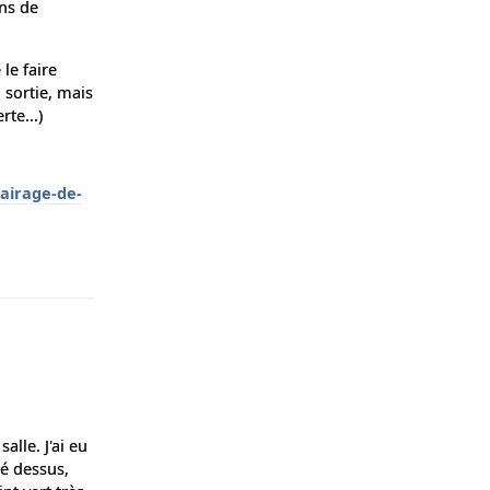
ns de
le faire
 sortie, mais
te...)
airage-de-
Répondre
alle. J'ai eu
sé dessus,