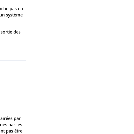
enche pas en
d'un système
 sortie des
Répondre
lairées par
ques par les
nt pas être