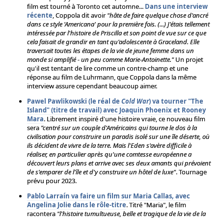
film est tourné à Toronto cet automne...
Dans une interview
récente
, Coppola dit avoir
"hâte de faire quelque chose d'ancré
dans ce style 'Americana' pour la première fois. (...) J'étais tellement
intéressée par l'histoire de Priscilla et son point de vue sur ce que
cela faisait de grandir en tant qu'adolescente à Graceland. Elle
traversait toutes les étapes de la vie de jeune femme dans un
monde si amplifié - un peu comme Marie-Antoinette."
Un projet
qu'il est tentant de lire comme un contre-champ et une
réponse au film de Luhrmann, que Coppola dans la même
interview assure cependant beaucoup aimer.
Pawel Pawlikowski (le réal de
Cold War
) va tourner "The
Island" (titre de travail) avec Joaquin Phoenix et Rooney
Mara
. Librement inspiré d'une histoire vraie, ce nouveau film
sera
"centré sur un couple d'Américains qui tourne le dos à la
civilisation pour construire un paradis isolé sur une île déserte, où
ils décident de vivre de la terre. Mais l'Eden s'avère difficile à
réaliser, en particulier après qu'une comtesse européenne a
découvert leurs plans et arrive avec ses deux amants qui prévoient
de s'emparer de l'île et d'y construire un hôtel de luxe"
. Tournage
prévu pour 2023.
Pablo Larraín va faire un film sur Maria Callas, avec
Angelina Jolie dans le rôle-titre
. Titré "Maria", le film
racontera
"l'histoire tumultueuse, belle et tragique de la vie de la