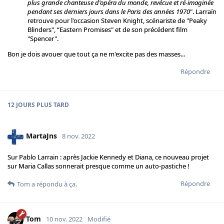
plus grande chanteuse d'opéra du monde, revécue et ré-imaginée
pendant ses derniers jours dans le Paris des années 1970
". Larraín
retrouve pour l'occasion Steven Knight, scénariste de "Peaky
Blinders", “Eastern Promises" et de son précédent film
"Spencer".
Bon je dois avouer que tout ça ne m'excite pas des masses...
Répondre
12 JOURS
PLUS TARD
MartaJns
8 nov. 2022
Sur Pablo Larrain : après Jackie Kennedy et Diana, ce nouveau projet
sur Maria Callas sonnerait presque comme un auto-pastiche !
Répondre
Tom
a répondu à ça.
Tom
10 nov. 2022
Modifié