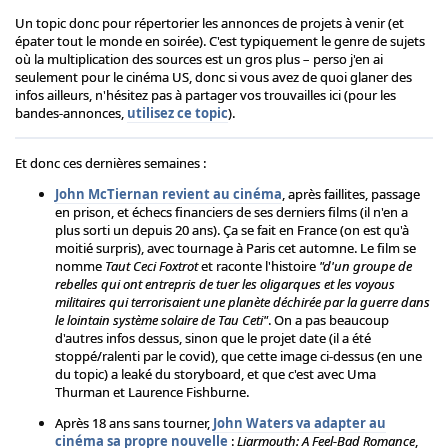
Un topic donc pour répertorier les annonces de projets à venir (et
épater tout le monde en soirée). C'est typiquement le genre de sujets
où la multiplication des sources est un gros plus – perso j'en ai
seulement pour le cinéma US, donc si vous avez de quoi glaner des
infos ailleurs, n'hésitez pas à partager vos trouvailles ici (pour les
bandes-annonces,
utilisez ce topic
).
Et donc ces dernières semaines :
John McTiernan revient au cinéma
, après faillites, passage
en prison, et échecs financiers de ses derniers films (il n'en a
plus sorti un depuis 20 ans). Ça se fait en France (on est qu'à
moitié surpris), avec tournage à Paris cet automne. Le film se
nomme
Taut Ceci Foxtrot
et raconte l'histoire
"d'un groupe de
rebelles qui ont entrepris de tuer les oligarques et les voyous
militaires qui terrorisaient une planète déchirée par la guerre dans
le lointain système solaire de Tau Ceti"
. On a pas beaucoup
d'autres infos dessus, sinon que le projet date (il a été
stoppé/ralenti par le covid), que cette image ci-dessus (en une
du topic) a leaké du storyboard, et que c'est avec Uma
Thurman et Laurence Fishburne.
Après 18 ans sans tourner,
John Waters va adapter au
cinéma sa propre nouvelle
:
Liarmouth: A Feel-Bad Romance
,