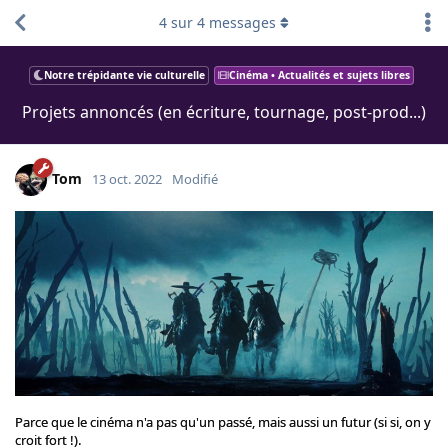
4
sur
4
messages
Notre trépidante vie culturelle
Cinéma • Actualités et sujets libres
Projets annoncés (en écriture, tournage, post-prod...)
Tom
13 oct. 2022
Modifié
Parce que le cinéma n'a pas qu'un passé, mais aussi un futur (si si, on y
croit fort !).