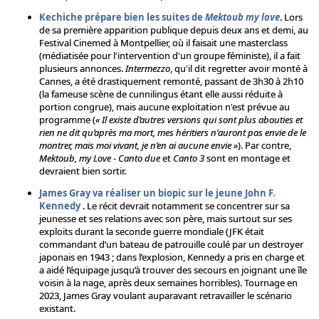
Kechiche prépare bien les suites de
Mektoub my love
. Lors
de sa première apparition publique depuis deux ans et demi, au
Festival Cinemed à Montpellier, où il faisait une masterclass
(médiatisée pour l'intervention d'un groupe féministe), il a fait
plusieurs annonces.
Intermezzo
, qu'il dit regretter avoir monté à
Cannes, a été drastiquement remonté, passant de 3h30 à 2h10
(la fameuse scène de cunnilingus étant elle aussi réduite à
portion congrue), mais aucune exploitation n'est prévue au
programme (
« Il existe d’autres versions qui sont plus abouties et
rien ne dit qu’après ma mort, mes héritiers n'auront pas envie de le
montrer, mais moi vivant, je n’en ai aucune envie »
). Par contre,
Mektoub, my Love - Canto due
et
Canto 3
sont en montage et
devraient bien sortir.
James Gray va réaliser un biopic sur le jeune John F.
Kennedy
. Le récit devrait notamment se concentrer sur sa
jeunesse et ses relations avec son père, mais surtout sur ses
exploits durant la seconde guerre mondiale (JFK était
commandant d’un bateau de patrouille coulé par un destroyer
japonais en 1943 ; dans l’explosion, Kennedy a pris en charge et
a aidé l’équipage jusqu’à trouver des secours en joignant une île
voisin à la nage, après deux semaines horribles). Tournage en
2023, James Gray voulant auparavant retravailler le scénario
existant.