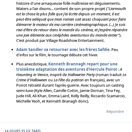
histoire d'une arnaqueuse folle maîtresse en déguisements.
Waters a l'air disons... content de son propre projet (
"Liarmouth
est la chose la plus folle que j'ai écrite depuis un moment, il est
peut-être adéquat que mon roman soit assez choquant pour faire
démarrer le moteur de ma carrière cinématographique. (...) Je suis
ravi d'être de retour dans le monde du cinéma, et j'espère répandre
une joie démente aux cinéphiles aventureux du monde entier"
).
C'est produit par Village Roadshow Entertainment.
Adam Sandler va retourner avec les frères Safdie
. Peu
d'infos sur le film, le tournage débute cet hiver.
Plus anecdotique,
Kenneth Brannagh repart pour une
troisième adaptation des aventures d'Hercule Poirot
:
A
Haunting in Venice
, inspiré de
Hallowe'en Party
(roman traduit
Le
Crime d'Halloween
ou
La Fête du potiron
en français), avec un
Poirot retraité durant l'après-guerre. Avec toujours un casting
semi-luxe (Kyle Allen, Camille Cottin, Jamie Dornan, Tina Fey,
Jude Hill, Ali Khan, Emma Laird, Kelly Reilly, Riccardo Scamarcio,
Michelle Yeoh, et Kenneth Branagh donc).
Répondre
14 JOURS
PLUS TARD