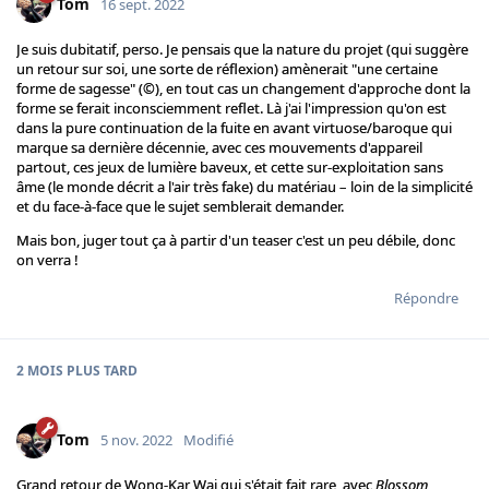
Tom
16 sept. 2022
Je suis dubitatif, perso. Je pensais que la nature du projet (qui suggère
un retour sur soi, une sorte de réflexion) amènerait "une certaine
forme de sagesse" (©), en tout cas un changement d'approche dont la
forme se ferait inconsciemment reflet. Là j'ai l'impression qu'on est
dans la pure continuation de la fuite en avant virtuose/baroque qui
marque sa dernière décennie, avec ces mouvements d'appareil
partout, ces jeux de lumière baveux, et cette sur-exploitation sans
âme (le monde décrit a l'air très fake) du matériau – loin de la simplicité
et du face-à-face que le sujet semblerait demander.
Mais bon, juger tout ça à partir d'un teaser c'est un peu débile, donc
on verra !
Répondre
2 MOIS
PLUS TARD
Tom
5 nov. 2022
Modifié
Grand retour de Wong-Kar Wai qui s'était fait rare, avec
Blossom