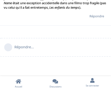
Name
était une exception accidentelle dans une filmo trop fragile (pas
vu celui qu'il a fait entretemps,
Les enfants du temps
).
Répondre
Répondre…
Se connecter
Accueil
Discussions
À propos
•
Contact
•
Règles du forum