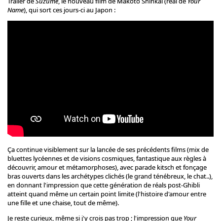
Trailer de
Suzume
, le nouveau film de Makoto Shinkai (réal de
Your
Name
), qui sort ces jours-ci au Japon :
Ça continue visiblement sur la lancée de ses précédents films (mix de
bluettes lycéennes et de visions cosmiques, fantastique aux règles à
découvrir, amour et métamorphoses), avec parade kitsch et fonçage
bras ouverts dans les archétypes clichés (le grand ténébreux, le chat..),
en donnant l'impression que cette génération de réals post-Ghibli
atteint quand même un certain point limite (l'histoire d'amour entre
une fille et une chaise, tout de même).
Je reste curieux, même si j'y crois pas trop ; l'impression que
Your