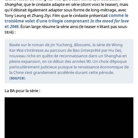
Shanghai
, que le cinéaste adapte en série (dont voici le teaser), mais
qu'il désirait également adapter sous forme de long-métrage, avec
Tony Leung et Zhang Ziyi. Film que le cinéaste présentait
comme le
troisième volet d'une trilogie comprenant
In the mood for love
et
2046
. Écran large résume la série ainsi (le teaser n'étant pas sous-
titré) :
Basée sur le roman de Jin Yucheng,
Blossoms
, la série de Wong
Kar-Wai s’intéresse au parcours de Bao (interprété par Hu Ge),
nouveau riche en quête de reconnaissance dans un Shanghai en
pleine expansion, en ce début des années 90. Un choix d’époque
particulièrement judicieux puisque la renaissance économique de
la Chine s’est grandement accélérée durant cette période.
(
source
)
La BA pour la série :