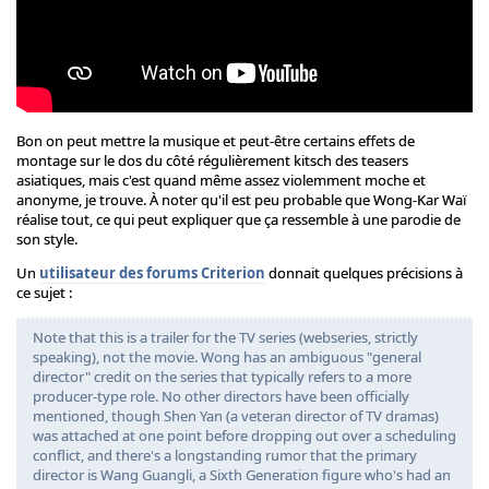
Bon on peut mettre la musique et peut-être certains effets de
montage sur le dos du côté régulièrement kitsch des teasers
asiatiques, mais c'est quand même assez violemment moche et
anonyme, je trouve. À noter qu'il est peu probable que Wong-Kar Waï
réalise tout, ce qui peut expliquer que ça ressemble à une parodie de
son style.
Un
utilisateur des forums Criterion
donnait quelques précisions à
ce sujet :
Note that this is a trailer for the TV series (webseries, strictly
speaking), not the movie. Wong has an ambiguous "general
director" credit on the series that typically refers to a more
producer-type role. No other directors have been officially
mentioned, though Shen Yan (a veteran director of TV dramas)
was attached at one point before dropping out over a scheduling
conflict, and there's a longstanding rumor that the primary
director is Wang Guangli, a Sixth Generation figure who's had an