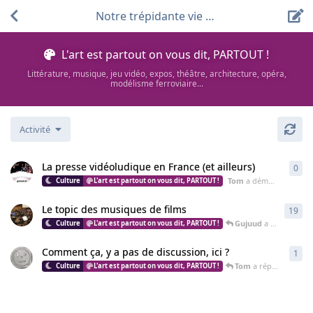
Notre trépidante vie culturelle
L'art est partout on vous dit, PARTOUT !
Littérature, musique, jeu vidéo, expos, théâtre, architecture, opéra,
modélisme ferroviaire...
Activité
La presse vidéoludique en France (et ailleurs)
0
0
ré
Tom
a démarré cette discussion
L'art est partout on vous dit, PARTOUT !
Le topic des musiques de films
19
19
r
Gujuud
a répondu à cette discussion
L'art est partout on vous dit, PARTOUT !
Comment ça, y a pas de discussion, ici ?
1
1
ré
Tom
a répondu à cette discussion
L'art est partout on vous dit, PARTOUT !