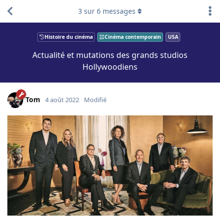
3
sur
6
messages
Histoire du cinéma
Cinéma contemporain
USA
Actualité et mutations des grands studios
Hollywoodiens
Tom
4 août 2022
Modifié