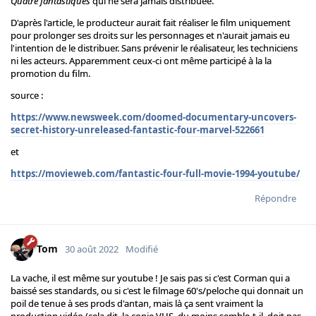
Quatre fantastiques
qui ne sera jamais distribuée.
D'après l'article, le producteur aurait fait réaliser le film uniquement
pour prolonger ses droits sur les personnages et n'aurait jamais eu
l'intention de le distribuer. Sans prévenir le réalisateur, les techniciens
ni les acteurs. Apparemment ceux-ci ont même participé à la la
promotion du film.
source :
https://www.newsweek.com/doomed-documentary-uncovers-
secret-history-unreleased-fantastic-four-marvel-522661
et
https://movieweb.com/fantastic-four-full-movie-1994-youtube/
Répondre
Tom
30 août 2022
Modifié
La vache, il est même sur youtube ! Je sais pas si c'est Corman qui a
baissé ses standards, ou si c'est le filmage 60's/peloche qui donnait un
poil de tenue à ses prods d'antan, mais là ça sent vraiment la