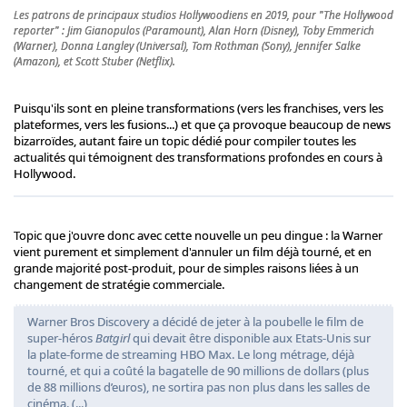
Les patrons de principaux studios Hollywoodiens en 2019, pour "The Hollywood
reporter" : Jim Gianopulos (Paramount), Alan Horn (Disney), Toby Emmerich
(Warner), Donna Langley (Universal), Tom Rothman (Sony), Jennifer Salke
(Amazon), et Scott Stuber (Netflix).
Puisqu'ils sont en pleine transformations (vers les franchises, vers les
plateformes, vers les fusions...) et que ça provoque beaucoup de news
bizarroïdes, autant faire un topic dédié pour compiler toutes les
actualités qui témoignent des transformations profondes en cours à
Hollywood.
Topic que j'ouvre donc avec cette nouvelle un peu dingue : la Warner
vient purement et simplement d'annuler un film déjà tourné, et en
grande majorité post-produit, pour de simples raisons liées à un
changement de stratégie commerciale.
Warner Bros Discovery a décidé de jeter à la poubelle le film de
super-héros
Batgirl
qui devait être disponible aux Etats-Unis sur
la plate-forme de streaming HBO Max. Le long métrage, déjà
tourné, et qui a coûté la bagatelle de 90 millions de dollars (plus
de 88 millions d’euros), ne sortira pas non plus dans les salles de
cinéma. (...)