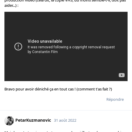
production vidéo (cela dit, la copie VHS, du moins semble-t-il, doit pas
aider...) :
Bravo pour avoir déniché ça en tout cas ! (comment t'as fait ?)
Répondre
PetarKuzmanovic
31 août 2022