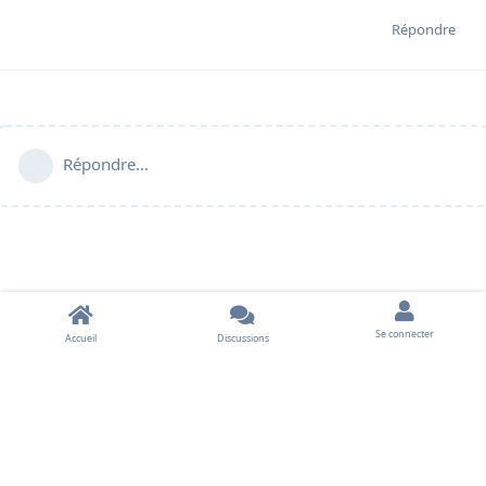
Répondre
Répondre…
Se connecter
Accueil
Discussions
À propos
•
Contact
•
Règles du forum
Système de forum
Flarum
, hébergé par
Freeflarum
.