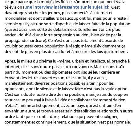
ce que parce que la moitié des Russes s'informe uniquement via la
télévision (
une interview intéressante sur le sujet ici
). C'est
davantage vrai chez les jeunes, plus connectés à internet et
mondialisés, et dont d'ailleurs beaucoup ont fui, mais pour le reste il
semble qu'il y ait une sorte d'apathie, de laisser-faire de la population
(qui est aussi une sorte de défaitisme culturellement ancré plus
ancien, doublé d'une forte propension au déni, bien aidée par la
propagande hardcore). Ce n'est donc pas totalement absurde de
vouloir pousser cette population à réagir, même si évidemment ça
devient de plus en plus dur au fur et à mesure des lois qui tombent.
Après, le milieu du cinéma lui-même, urbain et intellectuel, branché à
internet, n'est sans doute pas celui à convaincre. Mais disons qu'à
partir du moment où des diplomates ont risqué leur carrière en
écrivant des lettres ouvertes contre le conflit, il y a aussi,
manifestement, diverses positions possibles à tenir pour les
opposants, dont le silence et le laissez-faire n'est pas la seule option.
C'est sans doute facile à dire de ma position, mais je suis du coup en
tout cas un peu mal à l'aise à l'idée de collaborer "comme si de rien
n'était", même artistiquement, avec un pays qui est entrain d'en
envahir un autre. Je trouve assez sain d'établir des relations d'un autre
ordre tant que ce conflit dure, relations qui peuvent souligner,
constamment et continuellement, que la situation n'est pas normale.