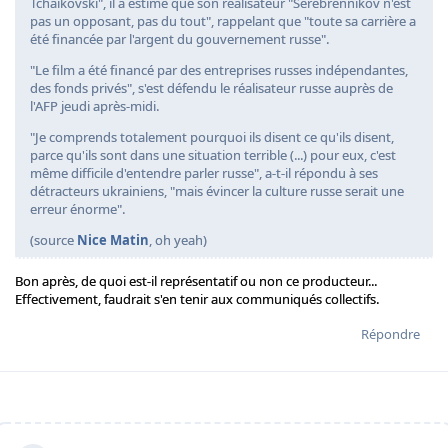
Tchaïkovski", il a estimé que son réalisateur "Serebrennikov n'est
pas un opposant, pas du tout", rappelant que "toute sa carrière a
été financée par l'argent du gouvernement russe".
"Le film a été financé par des entreprises russes indépendantes,
des fonds privés", s'est défendu le réalisateur russe auprès de
l'AFP jeudi après-midi.
"Je comprends totalement pourquoi ils disent ce qu'ils disent,
parce qu'ils sont dans une situation terrible (...) pour eux, c'est
même difficile d'entendre parler russe", a-t-il répondu à ses
détracteurs ukrainiens, "mais évincer la culture russe serait une
erreur énorme".
(source
Nice Matin
, oh yeah)
Bon après, de quoi est-il représentatif ou non ce producteur...
Effectivement, faudrait s'en tenir aux communiqués collectifs.
Répondre