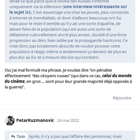
serait-ce que parce que la moitié des Russes s'informe
uniquement via la télévision (
une interview intéressante sur
le sujet ici
). C'est davantage vrai chez les jeunes, plus connectés
à internet et mondialisés, et dont d'ailleurs beaucoup ont fui,
mais pour le reste il semble qu'il y ait une sorte d'apathie, de
laisser-faire de la population (qui est aussi une sorte de
défaitisme culturellement ancré plus ancien, doublé d'une forte
propension au déni, bien aidée par la propagande hardcore). Ce
n'est donc pas totalement absurde de vouloir pousser cette
population à réagir, même si évidemment ça devient de plus en
plus dur au fur et à mesure des lois qui tombent.
Oui j'ai mal formulé ma phrase. Je voulais dire "on pénalise
effectivement "des citoyens russes" (qui dans ce cas,
celui du monde
du cinéma
, en gros … sont pour leur grande majorité déjà opposés à
la guerre)".
Répondre
PetarKuzmanovic
24 mai 2022
Après, il n'y a pas que l'affaire des personnes, mais
Tom