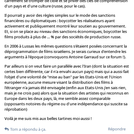
carrément se tromper de cible et se priver des clés de compréhension
d'un pays et d'une culture (russe, pour le cas).
Il pourrait y avoir des règles simples sur le mode des sanctions
financières ou diplomatiques : boycotter les réalisateurs ayant
activement et publiquement montré leur soutien au gouvernement.
Et, si on se place au niveau des sanctions économiques, boycotter les
films produits à plus de … % par des sociétés de production russe.
En 2006 à Lussas les mêmes questions s'étaient posées concernant la
déprogrammation de films israëliens. Je serais curieux d'entendre les
arguments à l'époque (convoquons Antoine Garraud sur ce forum !).
Par ailleurs si on veut faire un parallèle avec l'Iran (dont la situation est
certes bien différente, car il n'a envahi aucun pays) mais qui a aussi fait
l'objet d'une volonté de "mise au ban" par les Etats-Unis et l'Union
européenne, aucune mesure visant la distribution des films à
l'étranger n'a jamais été envisagée (enfin aux Etats-Unis j'en sais rien,
mais je ne crois pas) alors que la situation des artistes qui reconnus en
Europe dans les deux pays, là, me semble assez comparable
(opposants notoires du régime ou d'une indépendance qui suscite sa
réprobation)
Voilà je me suis mis aux belles tartines moi-aussi !
Répondre
Tom
a répondu à ça.