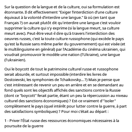
Sur la question de la langue et de la culture, oui sa formulation est
étonnante. Il dit effectivement "Exiger l’interdiction d’une culture
équivaut à la volonté d’interdire une langue." là où (en tant que
Français ?) on aurait plutôt dit qu'interdire une langue c'est vouloir
supprimer la culture qui s'y exprime (si la langue meurt, sa culture
meurt avec). Peut-être veut-il dire qu'à travers l'interdiction des
oeuvres russes, c'est la toute culture russophone (qui excède le pays
qu'est la Russie sans même parler du gouvernement) qui est visée (et
le multilinguisme en général) par l'Académie du cinéma ukrainien, qui
voudrait promouvoir le modèle une nation (l'Ukraine), une langue
(l'ukrainien).
Oui le boycott de tout le patrimoine culturel russe et russophone
serait absurde, et surtout impossible (interdire les livres de
Dostoievski, les symphonies de Tchaikovsky… ?) Mais je pense que
c'est intéressant de revenir un peu en arrière et en se demandant au
fond quels sont les objectifs affichés des sanctions contre la Russie
(dont ce "boycott" ferait partie, étant un peu la répercussion au niveau
culturel des sanctions économiques) ? Est-ce vraiment d'"isoler"
complètement le pays (quel intérêt pour lutter contre la guerre, à part
des satisfactions symboliques) ? Pour moi c'était au départ :
1 - Priver l'État russe des ressources économiques nécessaires à la
poursuite de la guerre