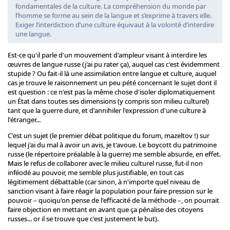
fondamentales de la culture. La compréhension du monde par
l’homme se forme au sein de la langue et s’exprime à travers elle.
Exiger l’interdiction d’une culture équivaut à la volonté d’interdire
une langue.
Est-ce qu'il parle d'un mouvement d'ampleur visant à interdire les
œuvres de langue russe (j'ai pu rater ça), auquel cas c'est évidemment
stupide ? Ou fait-il là une assimilation entre langue et culture, auquel
cas je trouve le raisonnement un peu pété concernant le sujet dont il
est question : ce n'est pas la même chose d'isoler diplomatiquement
un État dans toutes ses dimensions (y compris son milieu culturel)
tant que la guerre dure, et d'annihiler l'expression d'une culture à
l'étranger...
C'est un sujet (le premier débat politique du forum, mazeltov !) sur
lequel j'ai du mal à avoir un avis, je t'avoue. Le boycott du patrimoine
russe (le répertoire préalable à la guerre) me semble absurde, en effet.
Mais le refus de collaborer avec le milieu culturel russe, fut-il non
inféodé au pouvoir, me semble plus justifiable, en tout cas
légitimement débattable (car sinon, à n'importe quel niveau de
sanction visant à faire réagir la population pour faire pression sur le
pouvoir – quoiqu'on pense de l'efficacité de la méthode –, on pourrait
faire objection en mettant en avant que ça pénalise des citoyens
russes... or il se trouve que c'est justement le but).