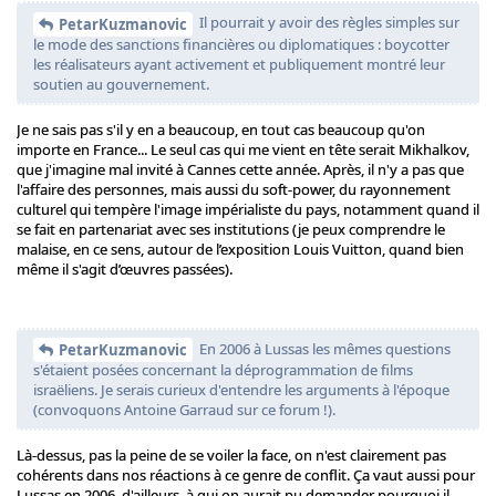
Il pourrait y avoir des règles simples sur
PetarKuzmanovic
le mode des sanctions financières ou diplomatiques : boycotter
les réalisateurs ayant activement et publiquement montré leur
soutien au gouvernement.
Je ne sais pas s'il y en a beaucoup, en tout cas beaucoup qu'on
importe en France... Le seul cas qui me vient en tête serait Mikhalkov,
que j'imagine mal invité à Cannes cette année. Après, il n'y a pas que
l'affaire des personnes, mais aussi du soft-power, du rayonnement
culturel qui tempère l'image impérialiste du pays, notamment quand il
se fait en partenariat avec ses institutions (je peux comprendre le
malaise, en ce sens, autour de l’exposition Louis Vuitton, quand bien
même il s'agit d’œuvres passées).
En 2006 à Lussas les mêmes questions
PetarKuzmanovic
s'étaient posées concernant la déprogrammation de films
israëliens. Je serais curieux d'entendre les arguments à l'époque
(convoquons Antoine Garraud sur ce forum !).
Là-dessus, pas la peine de se voiler la face, on n'est clairement pas
cohérents dans nos réactions à ce genre de conflit. Ça vaut aussi pour
Lussas en 2006, d'ailleurs, à qui on aurait pu demander pourquoi il