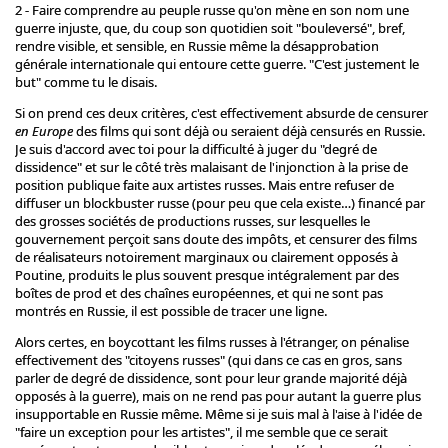
2 - Faire comprendre au peuple russe qu'on mène en son nom une
guerre injuste, que, du coup son quotidien soit "bouleversé", bref,
rendre visible, et sensible, en Russie même la désapprobation
générale internationale qui entoure cette guerre. "C'est justement le
but" comme tu le disais.
Si on prend ces deux critères, c'est effectivement absurde de censurer
en Europe
des films qui sont déjà ou seraient déjà censurés en Russie.
Je suis d'accord avec toi pour la difficulté à juger du "degré de
dissidence" et sur le côté très malaisant de l'injonction à la prise de
position publique faite aux artistes russes. Mais entre refuser de
diffuser un blockbuster russe (pour peu que cela existe…) financé par
des grosses sociétés de productions russes, sur lesquelles le
gouvernement perçoit sans doute des impôts, et censurer des films
de réalisateurs notoirement marginaux ou clairement opposés à
Poutine, produits le plus souvent presque intégralement par des
boîtes de prod et des chaînes européennes, et qui ne sont pas
montrés en Russie, il est possible de tracer une ligne.
Alors certes, en boycottant les films russes à l'étranger, on pénalise
effectivement des "citoyens russes" (qui dans ce cas en gros, sans
parler de degré de dissidence, sont pour leur grande majorité déjà
opposés à la guerre), mais on ne rend pas pour autant la guerre plus
insupportable en Russie même. Même si je suis mal à l'aise à l'idée de
"faire un exception pour les artistes", il me semble que ce serait