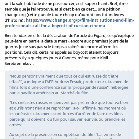
ont la sale habitude de ne pas sourcer, c'est super chiant. Bref, il me
semble que je l'ai retrouvé, et si c'est bien ça c'est... une pétition
change.org (cette gueule toute cheap qu'auront nos futurs livres
d'histoire) :
https://www.change.org/p/film-institutions-and-film-
professionals-call-for-a-boycott-of-russian-cinema
Bien tendax en effet la déclaration de l'article du Figaro, ce qu'explique
peut-être en partie la date (8 mars), encore aux premiers jours de la
guerre. Je ne sais pas si le temps a calmé ou encore affermi les
positions. Cela dit, certains appels au boycott étaient toujours
présents il y a quelques jours à Cannes, même pour Kirill
Serebrennikov :
"Nous pensons vraiment que tout ce qui est russe doit être
effacé", a indiqué à l'AFP Andrew Fesiak, producteur ukrainien de
films, lors d'une conférence sur la "propagande russe", hébergée
par le pavillon américain au Marché du film.
"Les cinéastes russes ne peuvent pas prétendre que tout va bien
et qu'ils n'ont rien à se reprocher", a-t-il affirmé, "au moment où
les cinéastes ukrainiens sont forcés d'arrêter de faire des films
parce qu'ils doivent, ou fuir pour sauver leur vie, ou prendre les
armes".
Au sujet de la présence en compétition du film "La femme de