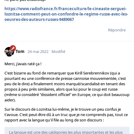
https://www.radiofrance.fr/franceculture/le-cineaste-serguei-
loznitsa-comment-peut-on-confondre-le-regime-russe-avec-les-
oeuvres-des-auteurs-russes-9489067
Répondre
Tom
24 mai 2022
Modifié
Merci, j'avais raté ça !
C'est bizarre au fond de remarquer que Kirill Serebrennikov (qui a
pourtant eu une conférence de presse cannoise mouvementée, c'est
peu de le dire) a finalement moins marqué/scandalisé en tenant des
propos à peu près similaires, alors que lui pour le coup est russe
(même si considéré "dissident officiel" en Europe, ce qui doit beaucoup
aider).
Sur le discours de Loznitsa lui-même, je le trouve un peu confus je
t'avoue. C'est peut-être dû à un truc que je ne comprends pas, tout ce
rapport avec la langue qu'il file au long de son discours :
La langue est une des catégories les plus importantes et les plus