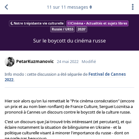
11
sur
11
messages
Notre trépidante vie culturelle
Cinéma • Actualités et sujets libres
Russie / URSS
2020'
Sur le boycott du cinéma russe
PetarKuzmanovic
24 mai 2022
Modifié
Info modo : cette discussion a été séparée de
Festival de Cannes
2022
.
Hier soir alors qu'on lui remettait le "Prix cinéma consécration" (encore
un prix et au nom bien ronflant) de France Culture, Sergueï Loznitsa a
prononcé à Cannes un discours contre le boycott de la culture russe.
C'est un discours que j'ai trouvé très intéressant (et percutant), et qui
éclaire notamment la situation de bilinguisme en Ukraine - et la
politique culturelle visant à minorer l'importance du russe - dont on
ne parle pas beaucoup.