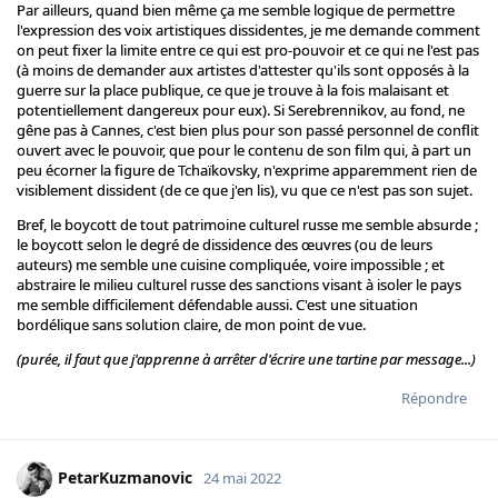
Par ailleurs, quand bien même ça me semble logique de permettre
l'expression des voix artistiques dissidentes, je me demande comment
on peut fixer la limite entre ce qui est pro-pouvoir et ce qui ne l'est pas
(à moins de demander aux artistes d'attester qu'ils sont opposés à la
guerre sur la place publique, ce que je trouve à la fois malaisant et
potentiellement dangereux pour eux). Si Serebrennikov, au fond, ne
gêne pas à Cannes, c'est bien plus pour son passé personnel de conflit
ouvert avec le pouvoir, que pour le contenu de son film qui, à part un
peu écorner la figure de Tchaïkovsky, n'exprime apparemment rien de
visiblement dissident (de ce que j'en lis), vu que ce n'est pas son sujet.
Bref, le boycott de tout patrimoine culturel russe me semble absurde ;
le boycott selon le degré de dissidence des œuvres (ou de leurs
auteurs) me semble une cuisine compliquée, voire impossible ; et
abstraire le milieu culturel russe des sanctions visant à isoler le pays
me semble difficilement défendable aussi. C'est une situation
bordélique sans solution claire, de mon point de vue.
(purée, il faut que j'apprenne à arrêter d'écrire une tartine par message...)
Répondre
PetarKuzmanovic
24 mai 2022