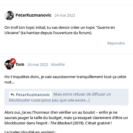
PetarKuzmanovic
24 mai 2022
On troll ton topic initial, tu vas devoir créer un topic "Guerre en
Ukraine" (ta hantise depuis l'ouverture du forum).
Répondre
Tom
24 mai 2022
Modifié
Ho t'inquiètes donc, je vais saucissonner tranquillement tout ça cette
nuit...
Mais entre refuser de diffuser un
PetarKuzmanovic
blockbuster russe (pour peu que cela existe…)
Alors oui, j'ai eu l'honneur d'en vérifier un au boulot – enfin je ne
saurais jauger la taille du budget, mais ça essayait clairement d'être un
blockbuster dans l'esprit :
The Blackout
(2019). C'était gratiné !
Le trailer (doublé en anglais) :