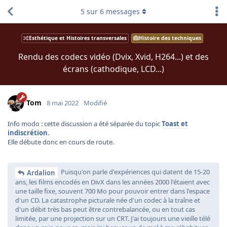
5
sur
6
messages
Esthétique et Histoires transversales
Histoire des techniques
Rendu des codecs vidéo (Dvix, Xvid, H264...) et des
écrans (cathodique, LCD...)
Tom
8 mai 2022
Modifié
Info modo : cette discussion a été séparée du topic
Toast et
indiscrétion
.
Elle débute donc en cours de route.
Puisqu'on parle d'expériences qui datent de 15-20
Ardalion
ans, les films encodés en DivX dans les années 2000 l'étaient avec
une taille fixe, souvent 700 Mo pour pouvoir entrer dans l'espace
d'un CD. La catastrophe picturale née d'un codec à la traîne et
d'un débit très bas peut être contrebalancée, ou en tout cas
limitée, par une projection sur un CRT. J'ai toujours une vieille télé