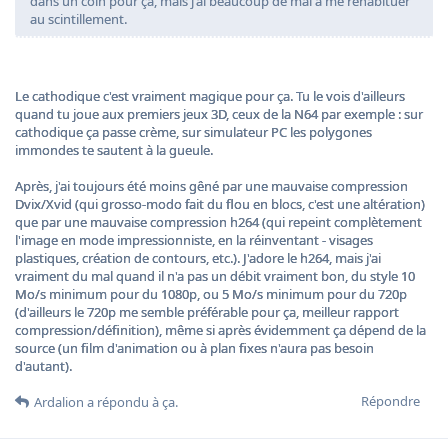
dans un coin pour ça, mais j'ai beaucoup de mal à me réhabituer
au scintillement.
Le cathodique c'est vraiment magique pour ça. Tu le vois d'ailleurs
quand tu joue aux premiers jeux 3D, ceux de la N64 par exemple : sur
cathodique ça passe crème, sur simulateur PC les polygones
immondes te sautent à la gueule.
Après, j'ai toujours été moins gêné par une mauvaise compression
Dvix/Xvid (qui grosso-modo fait du flou en blocs, c'est une altération)
que par une mauvaise compression h264 (qui repeint complètement
l'image en mode impressionniste, en la réinventant - visages
plastiques, création de contours, etc.). J'adore le h264, mais j'ai
vraiment du mal quand il n'a pas un débit vraiment bon, du style 10
Mo/s minimum pour du 1080p, ou 5 Mo/s minimum pour du 720p
(d'ailleurs le 720p me semble préférable pour ça, meilleur rapport
compression/définition), même si après évidemment ça dépend de la
source (un film d'animation ou à plan fixes n'aura pas besoin
d'autant).
Répondre
Ardalion
a répondu à ça.