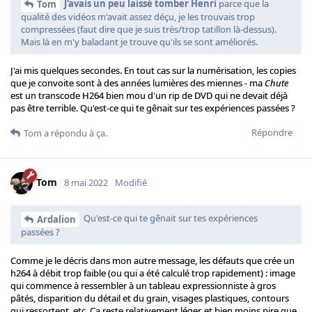
J'avais un peu laissé tomber Henri
parce que la
Tom
qualité des vidéos m'avait assez déçu, je les trouvais trop
compressées (faut dire que je suis très/trop tatillon là-dessus).
Mais là en m'y baladant je trouve qu'ils se sont améliorés.
J'ai mis quelques secondes. En tout cas sur la numérisation, les copies
que je convoite sont à des années lumières des miennes - ma
Chute
est un transcode H264 bien mou d'un rip de DVD qui ne devait déjà
pas être terrible. Qu'est-ce qui te gênait sur tes expériences passées ?
Répondre
Tom
a répondu à ça.
Tom
8 mai 2022
Modifié
Qu'est-ce qui te gênait sur tes expériences
Ardalion
passées ?
Comme je le décris dans mon autre message, les défauts que crée un
h264 à débit trop faible (ou qui a été calculé trop rapidement) : image
qui commence à ressembler à un tableau expressionniste à gros
pâtés, disparition du détail et du grain, visages plastiques, contours
qui ressortent, etc. Ça reste relativement léger, et bien moins pire que