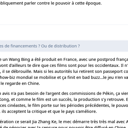
iquement parler contre le pouvoir à cette époque.
s de financements ? Ou de distribution ?
te un Wang Bing a été produit en France, avec une postprod frança
vont d'ailleurs te dire que ces films sont pour les occidentaux. Il n
il se débrouille. Mais si les autorités lui retirent son passeport 
le show-biz mondial se mobilise et ça finit en bad buzz…le jeu n'en v
le regarde en Chine.
 avis n'a pas besoin de l'argent des commissions de Pékin, ça vie
ng, et comme le film est un succès, la production s'y retrouve. E
es cinéastes, le film porte sur les périodes précédentes, le pouvo
ls acceptent la critique et que le pays s'améliore.
ération ce serait Jia Zhang Ke, le mec démarre très très mal avec 
igé de négocier avec la censure pour pouvoir être diffusé en Chine.