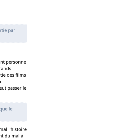
rtie par
ment personne
grands
tie des films
a
eut passer le
que le
mal l'histoire
ent du mal à