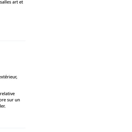
salles art et
Répondre
extérieur,
relative
core sur un
er.
Répondre