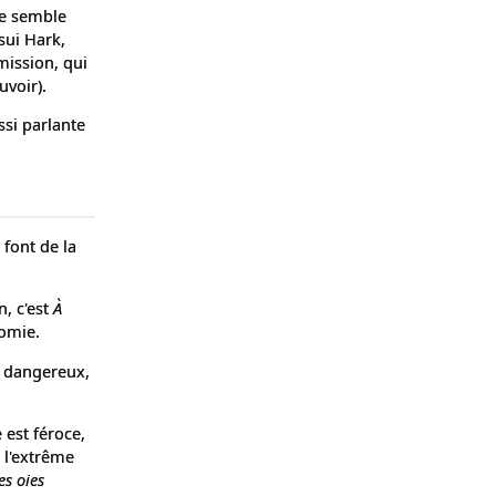
me semble
sui Hark,
mission, qui
uvoir).
ssi parlante
 font de la
n, c'est
À
nomie.
s dangereux,
 est féroce,
 l'extrême
es oies