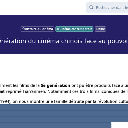
Histoire du cinéma
Cinéma contemporain
Chine
génération du cinéma chinois face au pouvoir
ment les films de la
5è génération
ont pu être produits face à 
vait réprimé Tian'anmen. Notamment ces trois films iconiques de l
994), on nous montre une famille détruite par la révolution cultu
 grand effort demandé par l'antenne communiste locale, avec l'ac
e de mauvais citoyens ; un zélé chef de quartier accusé de capital
opriétaire qui aurait pu être le héros, et qui se retrouve fusillé ; l
t des élites qui provoque la mort d'un deuxième enfant...