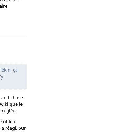
aire
Répondre
Pékin, ça
'y
grand chose
wiki que le
t réglée.
semblent
 a réagi. Sur