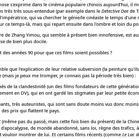
ose s'exprime dans le cinéma populaire chinois aujourd'hui, il 
ès très très sous-entendue (par exemple dans le
Detective Dee
de T
 l'impératrice, qui va chercher le génie/le cinéaste le temps d'une 
our ce temps-là, mais qui repart ensuite dans l'ombre et loin du po
ère de Zhang Yimou, qui semble à présent bien innofensive, est au
se de bien plus docile.
ut des années 90 pour que ces films soient possibles ?
mble que l'explication de leur relative subversion (la peinture qu'ils
e (mais je peux me tromper, je connais pas la période très bien) :
nés de la clandestinité (un des films fondateurs de cette génératio
rement en DV), qui en ont gardé les stigmates par leur petite éco
geants, très auteuristes, qui sont sans doute moins vus donc moin
 des prix qui flattent le pays.
t
(même pas du passé, mais cette fois bien du présent) de la Chine
d'apocalypse, de monde abandonné, sans loi, règne des trafics, à
 vouloir montrer de lui. Et certains films récents (comme
Le Lac d