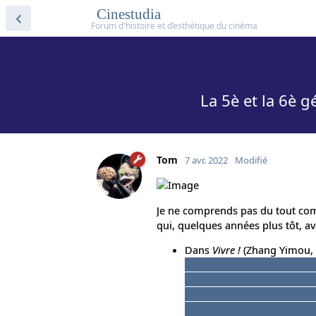
Cinestudia
La 5è et la 6è 
Tom
7 avr. 2022
Modifié
Je ne comprends pas du tout com
qui, quelques années plus tôt, a
Dans
Vivre !
(Zhang Yimou, 1
enfant tué à cause du trop
parents par peur de paraîtr
qu'on ne reverra pas ; un pr
culturelle et son écartemen