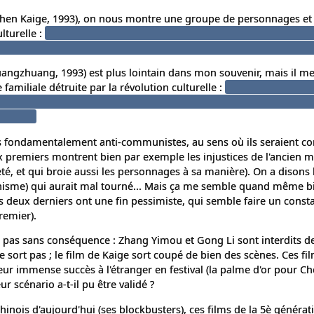
hen Kaige, 1993), on nous montre une groupe de personnages et 
lturelle :
L'opéra doit se reformer vers plus de laideur ; les pers
les autres, menant au suicide de l'une, puis d'un autre dans le fina
angzhuang, 1993) est plus lointain dans mon souvenir, mais il m
 familiale détruite par la révolution culturelle :
Souvenir notamme
uand il participe à l'humiliation de son institutrice, et ça finit 
glanté...
pas fondamentalement anti-communistes, au sens où ils seraient co
x premiers montrent bien par exemple les injustices de l'ancien m
té, et qui broie aussi les personnages à sa manière). On a disons 
nisme) qui aurait mal tourné... Mais ça me semble quand même b
s deux derniers ont une fin pessimiste, qui semble faire un consta
remier).
 pas sans conséquence : Zhang Yimou et Gong Li sont interdits d
 ne sort pas ; le film de Kaige sort coupé de bien des scènes. Ces fi
eur immense succès à l'étranger en festival (la palme d'or pour Ch
 scénario a-t-il pu être validé ?
nois d'aujourd'hui (ses blockbusters), ces films de la 5è généra