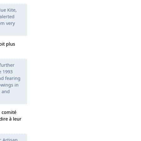
ue Kite,
alerted
em very
it plus
further
e 1993
nd fearing
owings in
n and
n comité
dire à leur
c Artisan