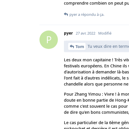
comprendre combien on peut publ
pyer
a répondu à ça.
pyer
27 avr. 2022
Modifié
P
Tu veux dire en terme
Tom
Les deux mon capitaine ! Très vi
festivals européens. En Chine ils 
d'autorisation à demander là-bas, 
l'ont fait à d'autres indélicats, 
chandelle alors que personne ne 
Pour Zhang Yimou : Vivre ! à mon
doute en bonne partie de Hong-Ko
comme c'est souvent le cas pour c
de dire qu'en bons communistes, i
Le cas particulier de la 6ème gén
pickpocket et derrière il est obl