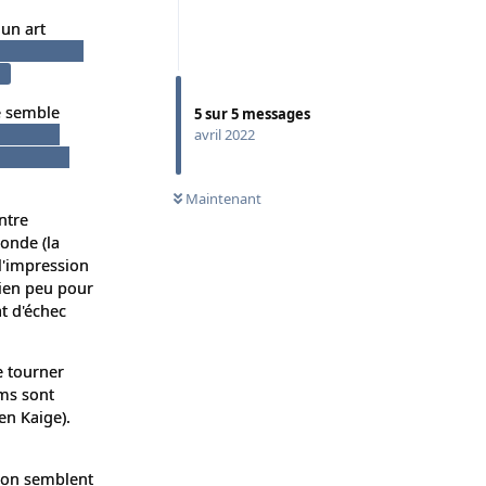
un art
onnages sont
l.
e semble
5
sur
5
messages
nt de la
avril 2022
quand même
Maintenant
ntre
onde (la
l'impression
ien peu pour
t d'échec
e tourner
lms sont
en Kaige).
tion semblent