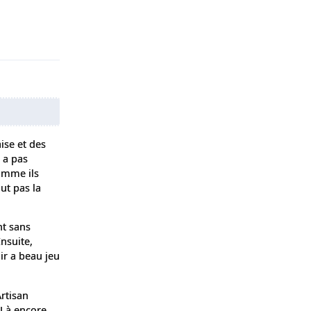
Répondre
ise et des
' a pas
comme ils
aut pas la
nt sans
nsuite,
ir a beau jeu
Artisan
 Là encore