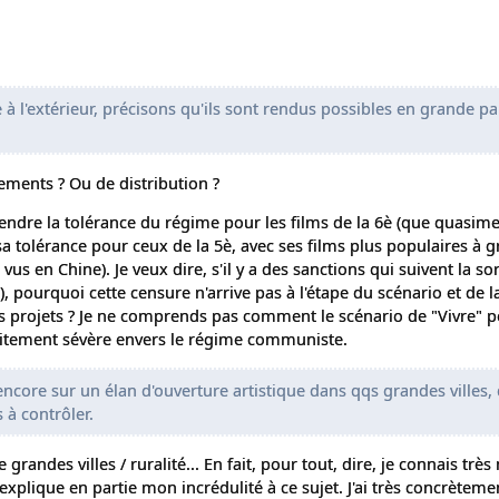
ige à l'extérieur, précisons qu'ils sont rendus possibles en grande pa
ements ? Ou de distribution ?
rendre la tolérance du régime pour les films de la 6è (que quasi
 sa tolérance pour ceux de la 5è, avec ses films plus populaires à 
vus en Chine). Je veux dire, s'il y a des sanctions qui suivent la sor
, pourquoi cette censure n'arrive pas à l'étape du scénario et de l
os projets ? Je ne comprends pas comment le scénario de "Vivre" p
icitement sévère envers le régime communiste.
ncore sur un élan d'ouverture artistique dans qqs grandes villes, 
à contrôler.
 grandes villes / ruralité... En fait, pour tout, dire, je connais très 
 explique en partie mon incrédulité à ce sujet. J'ai très concrètem