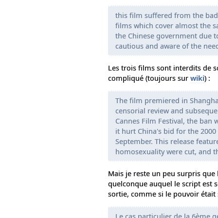
this film suffered from the bad
films which cover almost the s
the Chinese government due to 
cautious and aware of the need
Les trois films sont interdits de 
compliqué (toujours sur
wiki
) :
The film premiered in Shanghai
censorial review and subseque
Cannes Film Festival, the ban 
it hurt China's bid for the 20
September. This release featur
homosexuality were cut, and the
Mais je reste un peu surpris que 
quelconque auquel le script est s
sortie, comme si le pouvoir était 
Le cas particulier de la 6ème g