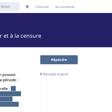
S'inscrire
Se connecter
 et à la censure
Répondre
Message original
un pouvoir
a période :
relle :
Un
ceptation des
isme, et
a révolution