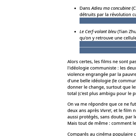
Dans
Adieu ma concubine
(C
détruits par la révolution cu
forcés de s'accuser les uns 
Le Cerf-volant bleu
(Tian Zhu
qu'on y retrouve une cellule
mère qui baffe son enfant q
sur l'enfant au sol et ensan
Alors certes, les films ne sont 
l'idéologie communiste : les deu
violence engrangée par la pauvre
d'une belle idéologie (le commu
donner le change, surtout que le
total (c'est plus ambigu pour le p
On va me répondre que ce ne fut
deux ans après
Vivre!
, et le film
aussi protégés, sans doute, par l
Mais tout de même : comment leur
Comparés au cinéma populaire chi