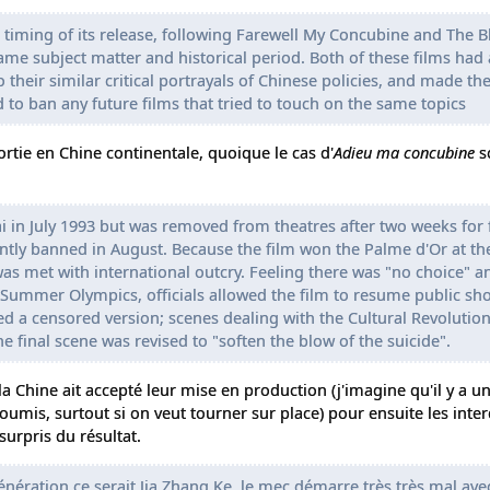
 timing of its release, following Farewell My Concubine and The Bl
ame subject matter and historical period. Both of these films had 
their similar critical portrayals of Chinese policies, and made th
 to ban any future films that tried to touch on the same topics
sortie en Chine continentale, quoique le cas d'
Adieu ma concubine
so
 in July 1993 but was removed from theatres after two weeks for 
ntly banned in August. Because the film won the Palme d'Or at th
was met with international outcry. Feeling there was "no choice" a
00 Summer Olympics, officials allowed the film to resume public sh
ed a censored version; scenes dealing with the Cultural Revolutio
 final scene was revised to "soften the blow of the suicide".
la Chine ait accepté leur mise en production (j'imagine qu'il y a u
oumis, surtout si on veut tourner sur place) pour ensuite les inter
surpris du résultat.
énération ce serait Jia Zhang Ke, le mec démarre très très mal ave