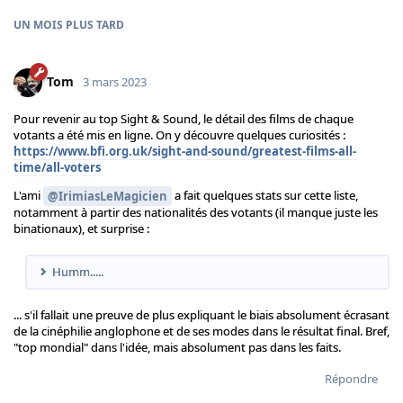
UN MOIS
PLUS TARD
Tom
3 mars 2023
Pour revenir au top Sight & Sound, le détail des films de chaque
votants a été mis en ligne. On y découvre quelques curiosités :
https://www.bfi.org.uk/sight-and-sound/greatest-films-all-
time/all-voters
L'ami
a fait quelques stats sur cette liste,
@IrimiasLeMagicien
notamment à partir des nationalités des votants (il manque juste les
binationaux), et surprise :
Humm.....
... s'il fallait une preuve de plus expliquant le biais absolument écrasant
de la cinéphilie anglophone et de ses modes dans le résultat final. Bref,
"top mondial" dans l'idée, mais absolument pas dans les faits.
Répondre