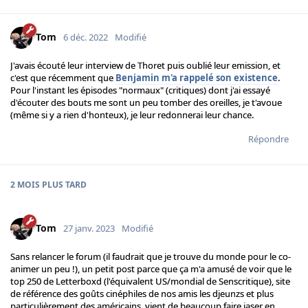
Tom
6 déc. 2022
Modifié
J'avais écouté leur interview de Thoret puis oublié leur emission, et
c'est que récemment que
Benjamin m'a rappelé son existence
.
Pour l'instant les épisodes "normaux" (critiques) dont j'ai essayé
d'écouter des bouts me sont un peu tomber des oreilles, je t'avoue
(même si y a rien d'honteux), je leur redonnerai leur chance.
Répondre
2 MOIS
PLUS TARD
Tom
27 janv. 2023
Modifié
Sans relancer le forum (il faudrait que je trouve du monde pour le co-
animer un peu !), un petit post parce que ça m'a amusé de voir que le
top 250 de Letterboxd (l'équivalent US/mondial de Senscritique), site
de référence des goûts cinéphiles de nos amis les djeunzs et plus
particulièrement des américains, vient de beaucoup faire jaser en