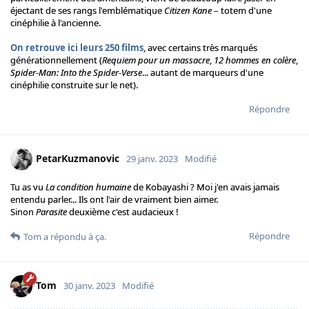
éjectant de ses rangs l'emblématique
Citizen Kane
– totem d'une
cinéphilie à l'ancienne.
On retrouve ici leurs 250 films
, avec certains très marqués
générationnellement (
Requiem pour un massacre
,
12 hommes en colère
,
Spider-Man: Into the Spider-Verse
... autant de marqueurs d'une
cinéphilie construite sur le net).
Répondre
PetarKuzmanovic
29 janv. 2023
Modifié
Tu as vu
La condition humaine
de Kobayashi ? Moi j'en avais jamais
entendu parler... Ils ont l'air de vraiment bien aimer.
Sinon
Parasite
deuxième c'est audacieux !
Répondre
Tom
a répondu à ça.
Tom
30 janv. 2023
Modifié