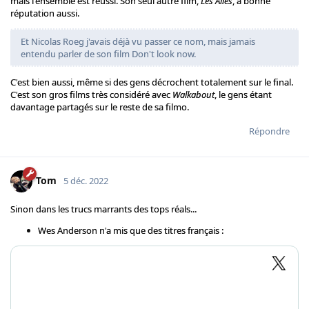
mais l'ensemble est réussi. Son seul autre film,
Les Ailes
, a bonne
réputation aussi.
Et Nicolas Roeg j'avais déjà vu passer ce nom, mais jamais
entendu parler de son film Don't look now.
C'est bien aussi, même si des gens décrochent totalement sur le final.
C'est son gros films très considéré avec
Walkabout
, le gens étant
davantage partagés sur le reste de sa filmo.
Répondre
Tom
5 déc. 2022
Sinon dans les trucs marrants des tops réals...
Wes Anderson n'a mis que des titres français :