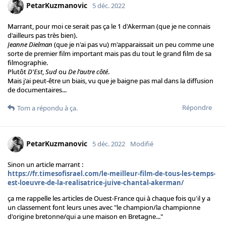
PetarKuzmanovic
5 déc. 2022
Marrant, pour moi ce serait pas ça le 1 d'Akerman (que je ne connais
d'ailleurs pas très bien).
Jeanne Dielman
(que je n'ai pas vu) m'apparaissait un peu comme une
sorte de premier film important mais pas du tout le grand film de sa
filmographie.
Plutôt
D'Est
,
Sud
ou
De l'autre côté
.
Mais j'ai peut-être un biais, vu que je baigne pas mal dans la diffusion
de documentaires...
Répondre
Tom
a répondu à ça.
PetarKuzmanovic
5 déc. 2022
Modifié
Sinon un article marrant :
https://fr.timesofisrael.com/le-meilleur-film-de-tous-les-temps-
est-loeuvre-de-la-realisatrice-juive-chantal-akerman/
ça me rappelle les articles de Ouest-France qui à chaque fois qu'il y a
un classement font leurs unes avec "le champion/la championne
d'origine bretonne/qui a une maison en Bretagne..."