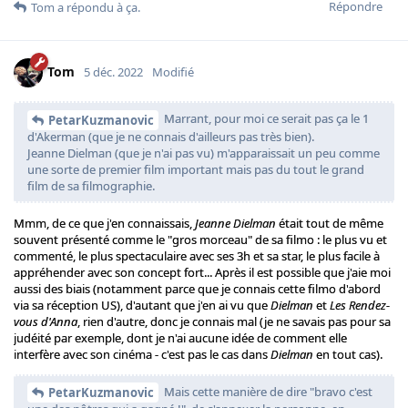
Répondre
Tom
a répondu à ça.
Tom
5 déc. 2022
Modifié
Marrant, pour moi ce serait pas ça le 1
PetarKuzmanovic
d'Akerman (que je ne connais d'ailleurs pas très bien).
Jeanne Dielman (que je n'ai pas vu) m'apparaissait un peu comme
une sorte de premier film important mais pas du tout le grand
film de sa filmographie.
Mmm, de ce que j'en connaissais,
Jeanne Dielman
était tout de même
souvent présenté comme le "gros morceau" de sa filmo : le plus vu et
commenté, le plus spectaculaire avec ses 3h et sa star, le plus facile à
appréhender avec son concept fort... Après il est possible que j'aie moi
aussi des biais (notamment parce que je connais cette filmo d'abord
via sa réception US), d'autant que j'en ai vu que
Dielman
et
Les Rendez-
vous d'Anna
, rien d'autre, donc je connais mal (je ne savais pas pour sa
judéité par exemple, dont je n'ai aucune idée de comment elle
interfère avec son cinéma - c'est pas le cas dans
Dielman
en tout cas).
Mais cette manière de dire "bravo c'est
PetarKuzmanovic