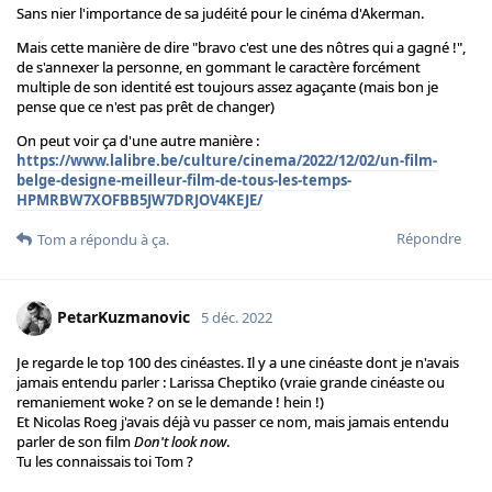
Sans nier l'importance de sa judéité pour le cinéma d'Akerman.
Mais cette manière de dire "bravo c'est une des nôtres qui a gagné !",
de s'annexer la personne, en gommant le caractère forcément
multiple de son identité est toujours assez agaçante (mais bon je
pense que ce n'est pas prêt de changer)
On peut voir ça d'une autre manière :
https://www.lalibre.be/culture/cinema/2022/12/02/un-film-
belge-designe-meilleur-film-de-tous-les-temps-
HPMRBW7XOFBB5JW7DRJOV4KEJE/
Répondre
Tom
a répondu à ça.
PetarKuzmanovic
5 déc. 2022
Je regarde le top 100 des cinéastes. Il y a une cinéaste dont je n'avais
jamais entendu parler : Larissa Cheptiko (vraie grande cinéaste ou
remaniement woke ? on se le demande ! hein !)
Et Nicolas Roeg j'avais déjà vu passer ce nom, mais jamais entendu
parler de son film
Don't look now
.
Tu les connaissais toi Tom ?