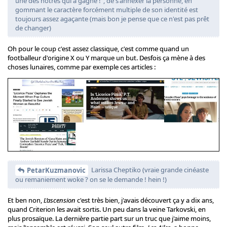
une des nôtres qui a gagné !", de s'annexer la personne, en
gommant le caractère forcément multiple de son identité est
toujours assez agaçante (mais bon je pense que ce n'est pas prêt
de changer)
Oh pour le coup c'est assez classique, c'est comme quand un
footballeur d'origine X ou Y marque un but. Desfois ça mène à des
choses lunaires, comme par exemple ces articles :
Larissa Cheptiko (vraie grande cinéaste
PetarKuzmanovic
ou remaniement woke ? on se le demande ! hein !)
Et ben non,
L’ascension
c'est très bien, j'avais découvert ça y a dix ans,
quand Criterion les avait sortis. Un peu dans la veine Tarkovski, en
plus prosaïque. La dernière partie part sur un truc que j'aime moins,