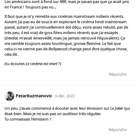
Les américains sont à fond sur
RRR
, mais je savais pas que ça avait pris
en France ! Toujours pas vu...
Il faut que je m'y remette aux cinémas mainstream indiens récents.
Autant j'ai pas eu de soucis en explorant le cinéma hindi mainstream
passé, autant j'ai continuellement été déçu, voire assez rebuté, par (le
très peu, il est vrai) de gros films indiens récents que j'ai essayés
(
Devdas
m'avait émerveillé, mais j'ai jamais retrouvé l'équivalent). Ça
me semble toujours assez lourdingue, grosse flemme. Le fait que
celui-ci ne vienne pas de Bollywood change peut-être quelque chose,
cela dit.
(tu écoutes
Le cinéma est mort
?)
Répondre
PetarKuzmanovic
6 déc. 2022
Un peu. J'avais commencé à écouter avec leur émission sur
Le Joker
qui
était bien. Mais je ne suis pas un auditeur très régulier.
Tu connaissais l'émission ?
Répondre