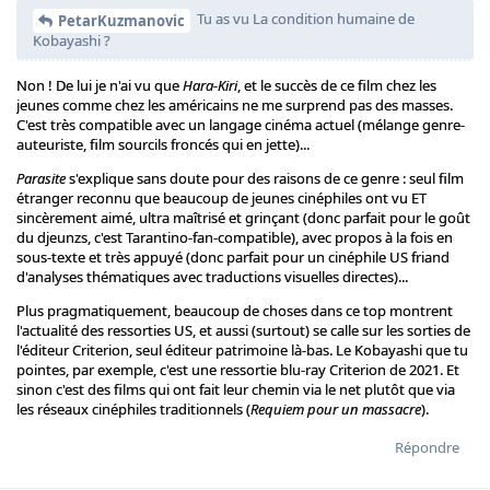
Tu as vu La condition humaine de
PetarKuzmanovic
Kobayashi ?
Non ! De lui je n'ai vu que
Hara-Kiri
, et le succès de ce film chez les
jeunes comme chez les américains ne me surprend pas des masses.
C'est très compatible avec un langage cinéma actuel (mélange genre-
auteuriste, film sourcils froncés qui en jette)...
Parasite
s'explique sans doute pour des raisons de ce genre : seul film
étranger reconnu que beaucoup de jeunes cinéphiles ont vu ET
sincèrement aimé, ultra maîtrisé et grinçant (donc parfait pour le goût
du djeunzs, c'est Tarantino-fan-compatible), avec propos à la fois en
sous-texte et très appuyé (donc parfait pour un cinéphile US friand
d'analyses thématiques avec traductions visuelles directes)...
Plus pragmatiquement, beaucoup de choses dans ce top montrent
l'actualité des ressorties US, et aussi (surtout) se calle sur les sorties de
l'éditeur Criterion, seul éditeur patrimoine là-bas. Le Kobayashi que tu
pointes, par exemple, c'est une ressortie blu-ray Criterion de 2021. Et
sinon c'est des films qui ont fait leur chemin via le net plutôt que via
les réseaux cinéphiles traditionnels (
Requiem pour un massacre
).
Répondre