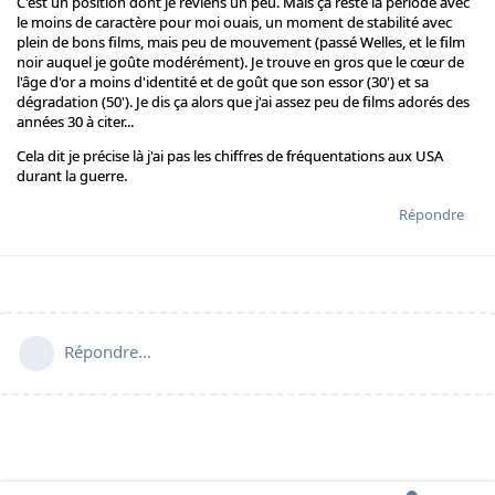
C'est un position dont je reviens un peu. Mais ça reste la période avec
le moins de caractère pour moi ouais, un moment de stabilité avec
plein de bons films, mais peu de mouvement (passé Welles, et le film
noir auquel je goûte modérément). Je trouve en gros que le cœur de
l'âge d'or a moins d'identité et de goût que son essor (30') et sa
dégradation (50'). Je dis ça alors que j'ai assez peu de films adorés des
années 30 à citer...
Cela dit je précise là j'ai pas les chiffres de fréquentations aux USA
durant la guerre.
Répondre
Répondre…