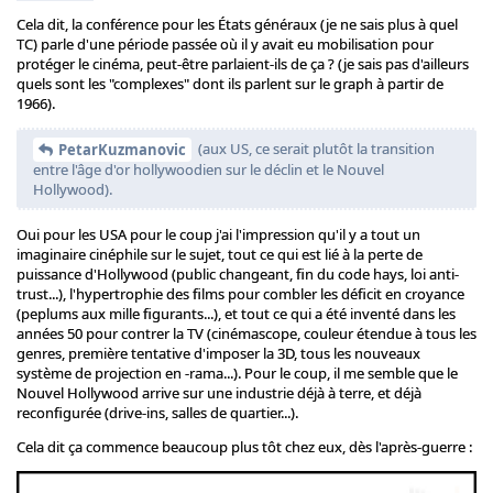
Cela dit, la conférence pour les États généraux (je ne sais plus à quel
TC) parle d'une période passée où il y avait eu mobilisation pour
protéger le cinéma, peut-être parlaient-ils de ça ? (je sais pas d'ailleurs
quels sont les "complexes" dont ils parlent sur le graph à partir de
1966).
(aux US, ce serait plutôt la transition
PetarKuzmanovic
entre l'âge d'or hollywoodien sur le déclin et le Nouvel
Hollywood).
Oui pour les USA pour le coup j'ai l'impression qu'il y a tout un
imaginaire cinéphile sur le sujet, tout ce qui est lié à la perte de
puissance d'Hollywood (public changeant, fin du code hays, loi anti-
trust...), l'hypertrophie des films pour combler les déficit en croyance
(peplums aux mille figurants...), et tout ce qui a été inventé dans les
années 50 pour contrer la TV (cinémascope, couleur étendue à tous les
genres, première tentative d'imposer la 3D, tous les nouveaux
système de projection en -rama...). Pour le coup, il me semble que le
Nouvel Hollywood arrive sur une industrie déjà à terre, et déjà
reconfigurée (drive-ins, salles de quartier...).
Cela dit ça commence beaucoup plus tôt chez eux, dès l'après-guerre :