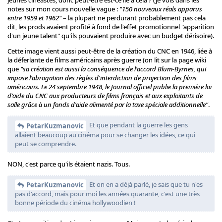
jeunes cinéastes, donc peut-être est-ce lié à cela ? (je vois dans les
notes sur mon cours nouvelle vague :
"150 nouveaux réals apparus
entre 1959 et 1962"
– la plupart ne perdurant probablement pas cela
dit, les prods avaient profité à fond de l'effet promotionnel "apparition
d'un jeune talent" qu'ils pouvaient produire avec un budget dérisoire).
Cette image vient aussi peut-être de la création du CNC en 1946, liée à
la déferlante de films américains après guerre (on lit sur la page wiki
que
"sa création est aussi la conséquence de l'accord Blum-Byrnes, qui
impose l'abrogation des règles d'interdiction de projection des films
américains. Le 24 septembre 1948, le Journal officiel publie la première loi
d'aide du CNC aux producteurs de films français et aux exploitants de
salle grâce à un fonds d'aide alimenté par la taxe spéciale additionnelle"
.
Et que pendant la guerre les gens
PetarKuzmanovic
allaient beaucoup au cinéma pour se changer les idées, ce qui
peut se comprendre.
NON, c'est parce qu'ils étaient nazis. Tous.
Et on en a déjà parlé, je sais que tu n'es
PetarKuzmanovic
pas d'accord, mais pour moi les années quarante, c'est une très
bonne période du cinéma hollywoodien !