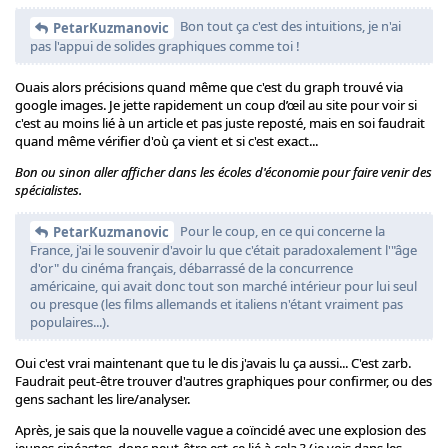
Bon tout ça c'est des intuitions, je n'ai
PetarKuzmanovic
pas l'appui de solides graphiques comme toi !
Ouais alors précisions quand même que c'est du graph trouvé via
google images. Je jette rapidement un coup d’œil au site pour voir si
c'est au moins lié à un article et pas juste reposté, mais en soi faudrait
quand même vérifier d'où ça vient et si c'est exact...
Bon ou sinon aller afficher dans les écoles d'économie pour faire venir des
spécialistes.
Pour le coup, en ce qui concerne la
PetarKuzmanovic
France, j'ai le souvenir d'avoir lu que c'était paradoxalement l'"âge
d'or" du cinéma français, débarrassé de la concurrence
américaine, qui avait donc tout son marché intérieur pour lui seul
ou presque (les films allemands et italiens n'étant vraiment pas
populaires...).
Oui c'est vrai maintenant que tu le dis j'avais lu ça aussi... C'est zarb.
Faudrait peut-être trouver d'autres graphiques pour confirmer, ou des
gens sachant les lire/analyser.
Après, je sais que la nouvelle vague a coïncidé avec une explosion des