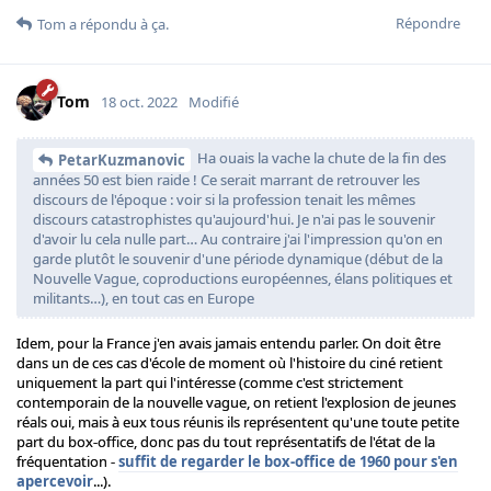
Répondre
Tom
a répondu à ça.
Tom
18 oct. 2022
Modifié
Ha ouais la vache la chute de la fin des
PetarKuzmanovic
années 50 est bien raide ! Ce serait marrant de retrouver les
discours de l'époque : voir si la profession tenait les mêmes
discours catastrophistes qu'aujourd'hui. Je n'ai pas le souvenir
d'avoir lu cela nulle part… Au contraire j'ai l'impression qu'on en
garde plutôt le souvenir d'une période dynamique (début de la
Nouvelle Vague, coproductions européennes, élans politiques et
militants…), en tout cas en Europe
Idem, pour la France j'en avais jamais entendu parler. On doit être
dans un de ces cas d'école de moment où l'histoire du ciné retient
uniquement la part qui l'intéresse (comme c'est strictement
contemporain de la nouvelle vague, on retient l'explosion de jeunes
réals oui, mais à eux tous réunis ils représentent qu'une toute petite
part du box-office, donc pas du tout représentatifs de l'état de la
fréquentation -
suffit de regarder le box-office de 1960 pour s'en
apercevoir
...).