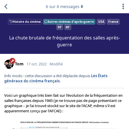
6
sur
6
messages
Histoire du cinéma
Autres cinémas d'après-guerre
USA
France
50'
60'
La chute brutale de fréquentation des salles après-
guerre
Tom
17 oct. 2022
Modifié
Info modo : cette discussion a été déplacée depuis
Les États
généraux du cinéma français
.
Voici un graphique très bien fait sur l'évolution de la fréquentation en
salles françaises depuis 1945 (je ne trouve pas de page présentant ce
graphique – je l'ai trouvé stocké sur le site de l'ACAP, même s'il est
apparemment conçu par l'AFCAE) :