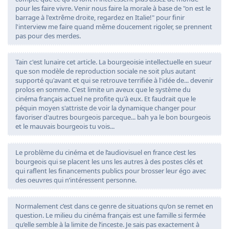
pour les faire vivre. Venir nous faire la morale à base de "on est le
barrage à l'extrême droite, regardez en Italie!" pour finir
l'interview me faire quand même doucement rigoler, se prennent
pas pour des merdes.
Tain c'est lunaire cet article. La bourgeoisie intellectuelle en sueur
que son modèle de reproduction sociale ne soit plus autant
supporté qu'avant et qui se retrouve terrifiée à l'idée de... devenir
prolos en somme. C'est limite un aveux que le système du
cinéma français actuel ne profite qu'à eux. Et faudrait que le
péquin moyen s'attriste de voir la dynamique changer pour
favoriser d'autres bourgeois parceque... bah ya le bon bourgeois
et le mauvais bourgeois tu vois...
Le problème du cinéma et de l’audiovisuel en france c’est les
bourgeois qui se placent les uns les autres à des postes clés et
qui raflent les financements publics pour brosser leur égo avec
des oeuvres qui n’intéressent personne.
Normalement c’est dans ce genre de situations qu’on se remet en
question. Le milieu du cinéma français est une famille si fermée
qu’elle semble à la limite de l’inceste. Je sais pas exactement à