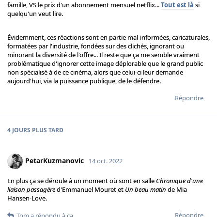
famille, VS le prix d'un abonnement mensuel netflix...
Tout est là
si
quelqu'un veut lire.
Évidemment, ces réactions sont en partie mal-informées, caricaturales,
formatées par l'industrie, fondées sur des clichés, ignorant ou
minorant la diversité de l'offre... Il reste que ça me semble vraiment
problématique d'ignorer cette image déplorable que le grand public
non spécialisé à de ce cinéma, alors que celui-ci leur demande
aujourd'hui, via la puissance publique, de le défendre.
Répondre
4 JOURS
PLUS TARD
PetarKuzmanovic
14 oct. 2022
En plus ça se déroule à un moment où sont en salle
Chronique d'une
liaison passagère
d'Emmanuel Mouret et
Un beau matin
de Mia
Hansen-Love.
Répondre
Tom
a répondu à ça.