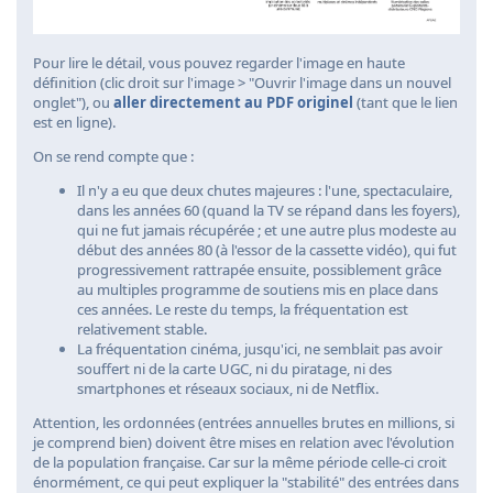
Pour lire le détail, vous pouvez regarder l'image en haute
définition (clic droit sur l'image > "Ouvrir l'image dans un nouvel
onglet"), ou
aller directement au PDF originel
(tant que le lien
est en ligne).
On se rend compte que :
Il n'y a eu que deux chutes majeures : l'une, spectaculaire,
dans les années 60 (quand la TV se répand dans les foyers),
qui ne fut jamais récupérée ; et une autre plus modeste au
début des années 80 (à l'essor de la cassette vidéo), qui fut
progressivement rattrapée ensuite, possiblement grâce
au multiples programme de soutiens mis en place dans
ces années. Le reste du temps, la fréquentation est
relativement stable.
La fréquentation cinéma, jusqu'ici, ne semblait pas avoir
souffert ni de la carte UGC, ni du piratage, ni des
smartphones et réseaux sociaux, ni de Netflix.
Attention, les ordonnées (entrées annuelles brutes en millions, si
je comprend bien) doivent être mises en relation avec l'évolution
de la population française. Car sur la même période celle-ci croit
énormément, ce qui peut expliquer la "stabilité" des entrées dans