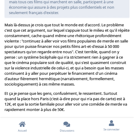
mais tous ces films qui marchent en salle, participent à une
économie qui assure à des projets plus confidentiels et non
seulement français d'exister.
Mais là-dessus je crois que tout le monde est d'accord. Le problème
c'est que cet argument, sur lequel s'appuie tout le milieu et qu'il répète
constamment, cache quand même une rhétorique profondément
violente : "continuez à aller voir vos films populaires de merde en salle
pour qu'on puisse financer nos petits films art-et-d'essai à 50 000
spectateurs qu'on regarde entre nous". C'est terrible, quand on y
pense : un système bicéphale qui n'a strictement rien à gagner à ce
que le cinéma populaire soit de qualité, qui s'est quasiment construit
sur la violence industrielle de celui-ci, et qui a besoin que les masses
continuent à y aller pour perpétuer le financement d'un cinéma
d'auteur fièrement hermétique (narrativement, formellement,
sociologiquement) à ces même masses.
Et ça je pense que les gens, confusément, le ressentent. Surtout
quand la place hors Paris (c'est-à-dire pour qui n'a pas de carte) est à
12€, et que la sortie familiale pour aller voir une comédie de merde va
rapidement monter à plus de 50€.
Répondre
Benjamin
a répondu à ça.
Benjamin
aime ça
.
Se connecter
Accueil
Discussions