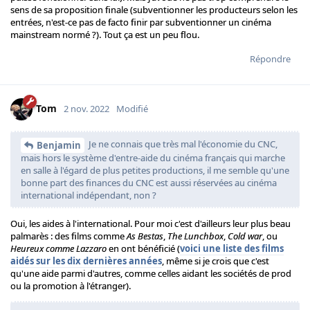
sens de sa proposition finale (subventionner les producteurs selon les
entrées, n'est-ce pas de facto finir par subventionner un cinéma
mainstream normé ?). Tout ça est un peu flou.
Répondre
Tom
2 nov. 2022
Modifié
Je ne connais que très mal l'économie du CNC,
Benjamin
mais hors le système d'entre-aide du cinéma français qui marche
en salle à l'égard de plus petites productions, il me semble qu'une
bonne part des finances du CNC est aussi réservées au cinéma
international indépendant, non ?
Oui, les aides à l'international. Pour moi c'est d'ailleurs leur plus beau
palmarès : des films comme
As Bestas
,
The Lunchbox
,
Cold war
, ou
Heureux comme Lazzaro
en ont bénéficié (
voici une liste des films
aidés sur les dix dernières années
, même si je crois que c'est
qu'une aide parmi d'autres, comme celles aidant les sociétés de prod
ou la promotion à l'étranger).