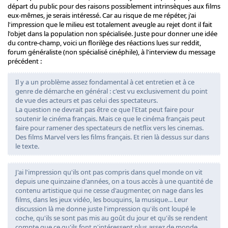
départ du public pour des raisons possiblement intrinsèques aux films
eux-mêmes, je serais intéressé. Car au risque de me répéter, j'ai
l'impression que le milieu est totalement aveugle au rejet dont il fait
l'objet dans la population non spécialisée. Juste pour donner une idée
du contre-champ, voici un florilège des réactions lues sur reddit,
forum généraliste (non spécialisé cinéphile), à l'interview du message
précédent :
Il y a un problème assez fondamental à cet entretien et à ce
genre de démarche en général : c'est vu exclusivement du point
de vue des acteurs et pas celui des spectateurs.
La question ne devrait pas être ce que l'Etat peut faire pour
soutenir le cinéma français. Mais ce que le cinéma français peut
faire pour ramener des spectateurs de netflix vers les cinemas.
Des films Marvel vers les films français. Et rien là dessus sur dans
le texte.
J'ai l'impression qu'ils ont pas compris dans quel monde on vit
depuis une quinzaine d'années, on a tous accès à une quantité de
contenu artistique qui ne cesse d'augmenter, on nage dans les
films, dans les jeux vidéo, les bouquins, la musique... Leur
discussion là me donne juste l'impression qu'ils ont loupé le
coche, qu'ils se sont pas mis au goût du jour et qu'ils se rendent
compte que ce qu'ils font n'intéressent plus assez de monde