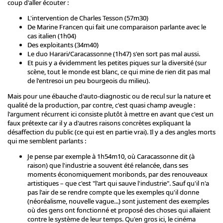
coup d'aller écouter :
L'intervention de Charles Tesson (57m30)
De Marine Francen qui fait une comparaison parlante avec le
cas italien (1h04)
Des exploitants (34m40)
Le duo Harari/Caracassonne (1h47) s'en sort pas mal aussi.
Et puis y a évidemment les petites piques sur la diversité (sur
scène, tout le monde est blanc, ce qui mine de rien dit pas mal
de l'entresoi un peu bourgeois du milieu).
Mais pour une ébauche d'auto-diagnostic ou de recul sur la nature et
qualité de la production, par contre, c'est quasi champ aveugle :
l'argument récurrent ici consiste plutôt à mettre en avant que c'est un
faux prétexte car il y a d'autres raisons concrètes expliquant la
désaffection du public (ce qui est en partie vrai). Il y a des angles morts
qui me semblent parlants :
Je pense par exemple à 1h54m10, où Caracassonne dit (à
raison) que l'industrie a souvent été relancée, dans ses
moments économiquement moribonds, par des renouveaux
artistiques – que c'est "l'art qui sauve l'industrie". Sauf qu'il n'a
pas l'air de se rendre compte que les exemples qu'il donne
(néoréalisme, nouvelle vague...) sont justement des exemples
où des gens ont fonctionné et proposé des choses qui allaient
contre le système de leur temps. Qu'en gros ici, le cinéma