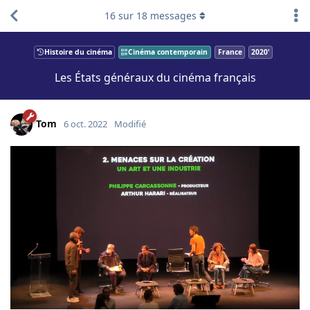
16
sur
18
messages
Histoire du cinéma
Cinéma contemporain
France
2020'
Les États généraux du cinéma français
Tom
6 oct. 2022
Modifié