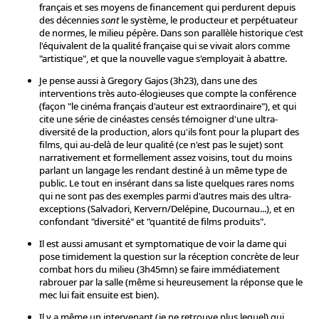
français et ses moyens de financement qui perdurent depuis
des décennies
sont
le système, le producteur et perpétuateur
de normes, le milieu pépère. Dans son parallèle historique c'est
l'équivalent de la qualité française qui se vivait alors comme
"artistique", et que la nouvelle vague s'employait à abattre.
Je pense aussi à Gregory Gajos (3h23), dans une des
interventions très auto-élogieuses que compte la conférence
(façon "le cinéma français d'auteur est extraordinaire"), et qui
cite une série de cinéastes censés témoigner d'une ultra-
diversité de la production, alors qu'ils font pour la plupart des
films, qui au-delà de leur qualité (ce n'est pas le sujet) sont
narrativement et formellement assez voisins, tout du moins
parlant un langage les rendant destiné à un même type de
public. Le tout en insérant dans sa liste quelques rares noms
qui ne sont pas des exemples parmi d'autres mais des ultra-
exceptions (Salvadori, Kervern/Delépine, Ducournau...), et en
confondant "diversité" et "quantité de films produits".
Il est aussi amusant et symptomatique de voir la dame qui
pose timidement la question sur la réception concrète de leur
combat hors du milieu (3h45mn) se faire immédiatement
rabrouer par la salle (même si heureusement la réponse que le
mec lui fait ensuite est bien).
Il y a même un intervenant (je ne retrouve plus lequel) qui