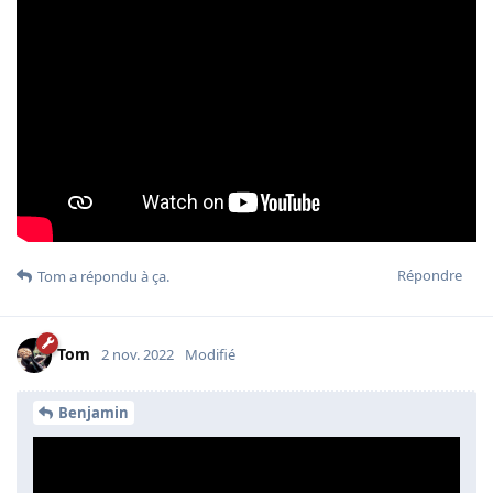
Répondre
Tom
a répondu à ça.
Tom
2 nov. 2022
Modifié
Benjamin