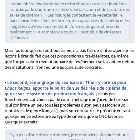
L’atmosphère révolutionnaire redistribue les cartes et le cinéma
français parle d’autonomie, de décentralisation et de gratuité des
salles de cinéma. (...) Les insurgés contestent le vedettariat, le
parisianisme des films, les structures capitalistes du cinéma et les
inégalités qu’elles sous-tendent. L’un des slogans phares de
l’événement : « À compter de ce jour, il n’est plus de cinéastes
célèbres. »
Mais l'auteur, qui s'en enthousiasme, n'a pas l'air de s'interroger sur les
leçons à tirer du fait que ces propositions ultra-idéalistes, de même
que l'organisation révolutionnaire de l'évènement se faisant en dehors
des institutions, n'ont eu une aucune suite concrète...
•
Le second, témoignage du réalisateur Thierry Lorenzi pour
Chaos Reigns
, apporte le point de vue des réals de cinéma de
genre sur le système de production français.
Je suis pas
franchement convaincu par le court-métrage que j'ai vu de Lorenzi
(qui confirme un peu tous les problèmes qu'on peut associer aux
tentatives de genre français), mais son retour reste précieux en tant
qu'expérience extérieure au type de cinéma que le CNC favorise.
Quelques extraits :
Il y a plus d’une dizaine d’années, je me souviens d’avoir écrit une