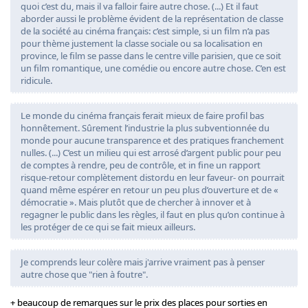
quoi c’est du, mais il va falloir faire autre chose. (...) Et il faut
aborder aussi le problème évident de la représentation de classe
de la société au cinéma français: c’est simple, si un film n’a pas
pour thème justement la classe sociale ou sa localisation en
province, le film se passe dans le centre ville parisien, que ce soit
un film romantique, une comédie ou encore autre chose. C’en est
ridicule.
Le monde du cinéma français ferait mieux de faire profil bas
honnêtement. Sûrement l’industrie la plus subventionnée du
monde pour aucune transparence et des pratiques franchement
nulles. (...) C’est un milieu qui est arrosé d’argent public pour peu
de comptes à rendre, peu de contrôle, et in fine un rapport
risque-retour complètement distordu en leur faveur- on pourrait
quand même espérer en retour un peu plus d’ouverture et de «
démocratie ». Mais plutôt que de chercher à innover et à
regagner le public dans les règles, il faut en plus qu’on continue à
les protéger de ce qui se fait mieux ailleurs.
Je comprends leur colère mais j'arrive vraiment pas à penser
autre chose que "rien à foutre".
+ beaucoup de remarques sur le prix des places pour sorties en