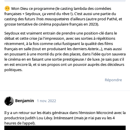
Mon Dieu ce programme (le casting lambda des comédies
françaises + Seydoux, ça vend du rêve !). C'est aussi une partie du
casting des futurs
Trois mousquetaires
d'ailleurs (autre prod Pathé, et
grosse tentative de cinéma populaire français en 2023).
Seydoux est vraiment entrain de prendre une position-clé dans le
débat et cette crise j'ai l'impression, avec ses sorties à répétitions
récemment, à la fois comme celui fustigeant la qualité des films
français en salle (tout en produisant les derniers
Asterix
...), mais aussi
en poussant à une monté du prix des places, dans l'idée qu'on sauvera
le cinéma en en faisant une sortie prestigieuse / de luxe. Je sais pas s'il
en est encore là, et si ses propos ont un pouvoir auprès des décideurs
politiques.
Répondre
Benjamin
1 nov. 2022
Il y a un retour sur les états généraux dans l'émission Microciné avec la
productrice Judith Lou Lévy. Intéressant (mais je n'ai pas vu les 4
heures de l'appel).