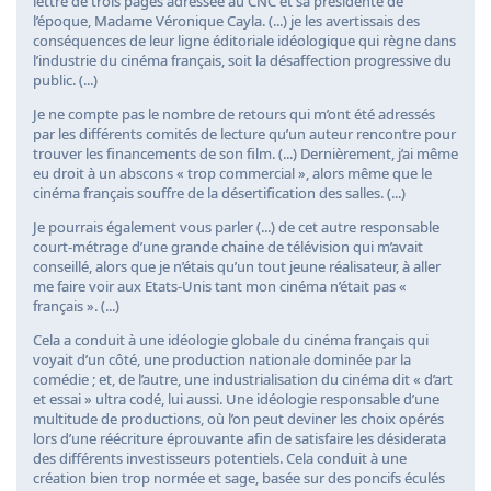
lettre de trois pages adressée au CNC et sa présidente de
l’époque, Madame Véronique Cayla. (...) je les avertissais des
conséquences de leur ligne éditoriale idéologique qui règne dans
l’industrie du cinéma français, soit la désaffection progressive du
public. (...)
Je ne compte pas le nombre de retours qui m’ont été adressés
par les différents comités de lecture qu’un auteur rencontre pour
trouver les financements de son film. (...) Dernièrement, j’ai même
eu droit à un abscons « trop commercial », alors même que le
cinéma français souffre de la désertification des salles. (...)
Je pourrais également vous parler (...) de cet autre responsable
court-métrage d’une grande chaine de télévision qui m’avait
conseillé, alors que je n’étais qu’un tout jeune réalisateur, à aller
me faire voir aux Etats-Unis tant mon cinéma n’était pas «
français ». (...)
Cela a conduit à une idéologie globale du cinéma français qui
voyait d’un côté, une production nationale dominée par la
comédie ; et, de l’autre, une industrialisation du cinéma dit « d’art
et essai » ultra codé, lui aussi. Une idéologie responsable d’une
multitude de productions, où l’on peut deviner les choix opérés
lors d’une réécriture éprouvante afin de satisfaire les désiderata
des différents investisseurs potentiels. Cela conduit à une
création bien trop normée et sage, basée sur des poncifs éculés