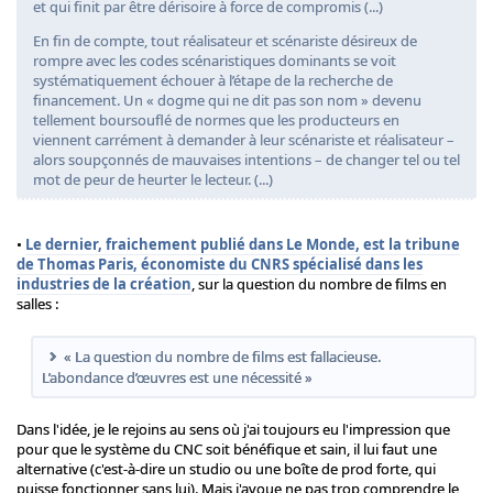
et qui finit par être dérisoire à force de compromis (...)
En fin de compte, tout réalisateur et scénariste désireux de
rompre avec les codes scénaristiques dominants se voit
systématiquement échouer à l’étape de la recherche de
financement. Un « dogme qui ne dit pas son nom » devenu
tellement boursouflé de normes que les producteurs en
viennent carrément à demander à leur scénariste et réalisateur –
alors soupçonnés de mauvaises intentions – de changer tel ou tel
mot de peur de heurter le lecteur. (...)
•
Le dernier, fraichement publié dans Le Monde, est la tribune
de Thomas Paris, économiste du CNRS spécialisé dans les
industries de la création
, sur la question du nombre de films en
salles :
« La question du nombre de films est fallacieuse.
L’abondance d’œuvres est une nécessité »
Dans l'idée, je le rejoins au sens où j'ai toujours eu l'impression que
pour que le système du CNC soit bénéfique et sain, il lui faut une
alternative (c'est-à-dire un studio ou une boîte de prod forte, qui
puisse fonctionner sans lui). Mais j'avoue ne pas trop comprendre le