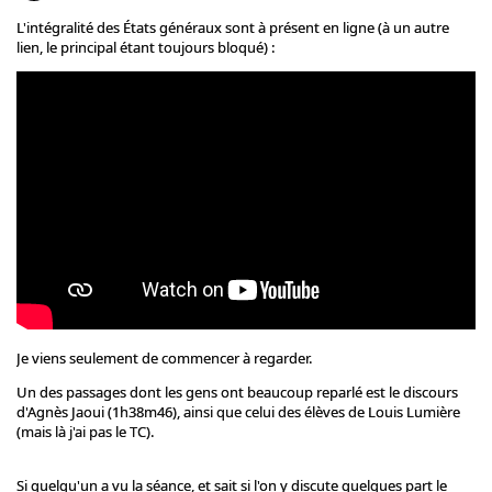
L'intégralité des États généraux sont à présent en ligne (à un autre
lien, le principal étant toujours bloqué) :
Je viens seulement de commencer à regarder.
Un des passages dont les gens ont beaucoup reparlé est le discours
d'Agnès Jaoui (1h38m46), ainsi que celui des élèves de Louis Lumière
(mais là j'ai pas le TC).
Si quelqu'un a vu la séance, et sait si l'on y discute quelques part le