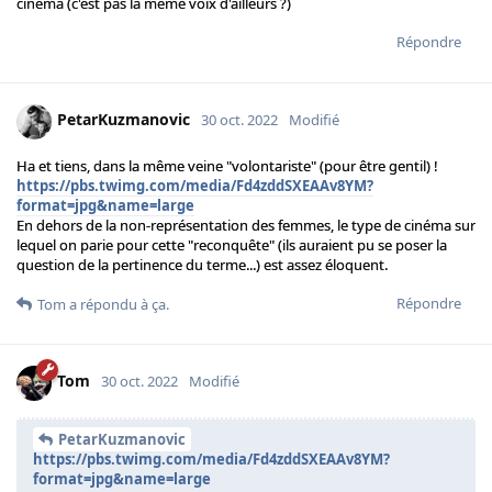
cinéma (c'est pas la même voix d'ailleurs ?)
Répondre
PetarKuzmanovic
30 oct. 2022
Modifié
Ha et tiens, dans la même veine "volontariste" (pour être gentil) !
https://pbs.twimg.com/media/Fd4zddSXEAAv8YM?
format=jpg&name=large
En dehors de la non-représentation des femmes, le type de cinéma sur
lequel on parie pour cette "reconquête" (ils auraient pu se poser la
question de la pertinence du terme...) est assez éloquent.
Répondre
Tom
a répondu à ça.
Tom
30 oct. 2022
Modifié
PetarKuzmanovic
https://pbs.twimg.com/media/Fd4zddSXEAAv8YM?
format=jpg&name=large