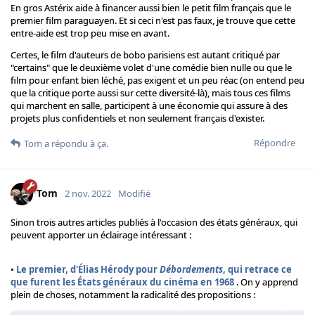
En gros Astérix aide à financer aussi bien le petit film français que le
premier film paraguayen. Et si ceci n'est pas faux, je trouve que cette
entre-aide est trop peu mise en avant.
Certes, le film d'auteurs de bobo parisiens est autant critiqué par
"certains" que le deuxième volet d'une comédie bien nulle ou que le
film pour enfant bien léché, pas exigent et un peu réac (on entend peu
que la critique porte aussi sur cette diversité-là), mais tous ces films
qui marchent en salle, participent à une économie qui assure à des
projets plus confidentiels et non seulement français d'exister.
Répondre
Tom
a répondu à ça.
Tom
2 nov. 2022
Modifié
Sinon trois autres articles publiés à l'occasion des états généraux, qui
peuvent apporter un éclairage intéressant :
•
Le premier, d'Élias Hérody pour
Débordements
, qui retrace ce
que furent les États généraux du cinéma en 1968
. On y apprend
plein de choses, notamment la radicalité des propositions :