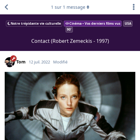
1
sur
1
message
Notre trépidante vie culturelle
Cinéma • Vos derniers films vus
USA
90'
Contact (Robert Zemeckis - 1997)
Tom
12 juil. 2022
Modifié