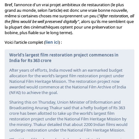
Bref, l'annonce d'un vrai projet ambitieux de restauration (le plus
grand au monde, selon l'article) est donc une vraie bonne nouvelle,
même si certaines choses me surprennent un peu (
"After restoration, all
the films would be well preserved digitally"
, alors qu'ils me semblent que
la plupart des cinémathèques optent pour une préservation sur
bobine, plus fiable sur le long terme).
Voici l'article complet (
lien ici
) :
World's largest film restoration project commences in
India for Rs 363 crore
After years of efforts, India moved with an earmarked budget
allocation for the world’s largest film restoration project under
National Film Heritage Mission. The restoration project now
awarded would commence at the National Film Archive of India
(NFAI) to achieve the goal.
Sharing this on Thursday, Union Minister of Information and
Broadcasting Anurag Thakur said that a hefty budget of Rs 363
crore has been allotted to take up the world’s largest film
restoration project under the National Film Heritage Mission by
the ministry. Thakur detailed that about 2200 Indian films would
undergo restoration under the National Film Heritage Mission.