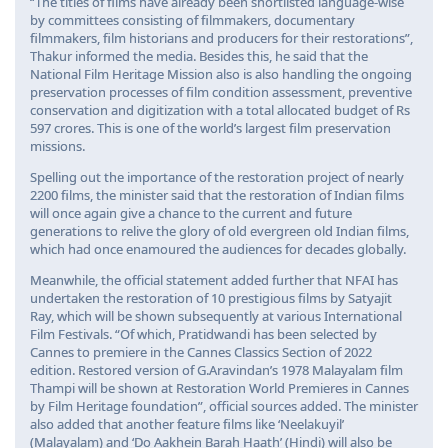
“The titles of films have already been shortlisted language-wise
by committees consisting of filmmakers, documentary
filmmakers, film historians and producers for their restorations”,
Thakur informed the media. Besides this, he said that the
National Film Heritage Mission also is also handling the ongoing
preservation processes of film condition assessment, preventive
conservation and digitization with a total allocated budget of Rs
597 crores. This is one of the world’s largest film preservation
missions.
Spelling out the importance of the restoration project of nearly
2200 films, the minister said that the restoration of Indian films
will once again give a chance to the current and future
generations to relive the glory of old evergreen old Indian films,
which had once enamoured the audiences for decades globally.
Meanwhile, the official statement added further that NFAI has
undertaken the restoration of 10 prestigious films by Satyajit
Ray, which will be shown subsequently at various International
Film Festivals. “Of which, Pratidwandi has been selected by
Cannes to premiere in the Cannes Classics Section of 2022
edition. Restored version of G.Aravindan’s 1978 Malayalam film
Thampi will be shown at Restoration World Premieres in Cannes
by Film Heritage foundation”, official sources added. The minister
also added that another feature films like ‘Neelakuyil’
(Malayalam) and ‘Do Aakhein Barah Haath’ (Hindi) will also be