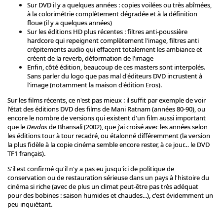
Sur DVD il y a quelques années : copies voilées ou très abîmées,
à la colorimétrie complètement dégradée et à la définition
floue (il y a quelques années)
Sur les éditions HD plus récentes : filtres anti-poussière
hardcore qui repeignent complètement l'image, filtres anti
crépitements audio qui effacent totalement les ambiance et
créent de la reverb, déformation de l'image
Enfin, côté édition, beaucoup de ces masters sont interpolés.
Sans parler du logo que pas mal d'éditeurs DVD incrustent à
l'image (notamment la maison d'édition Eros).
Sur les films récents, ce n'est pas mieux : il suffit par exemple de voir
l'état des éditions DVD des films de Mani Ratnam (années 80-90), ou
encore le nombre de versions qui existent d'un film aussi important
que le
Devdas
de Bhansali (2002), que j'ai croisé avec les années selon
les éditions tour à tour recadré, ou étalonné différemment (la version
la plus fidèle à la copie cinéma semble encore rester, à ce jour… le DVD
TF1 français).
S'il est confirmé qu'il n'y a pas eu jusqu'ici de politique de
conservation ou de restauration sérieuse dans un pays à l'histoire du
cinéma si riche (avec de plus un climat peut-être pas très adéquat
pour des bobines : saison humides et chaudes...), c'est évidemment un
peu inquiétant.