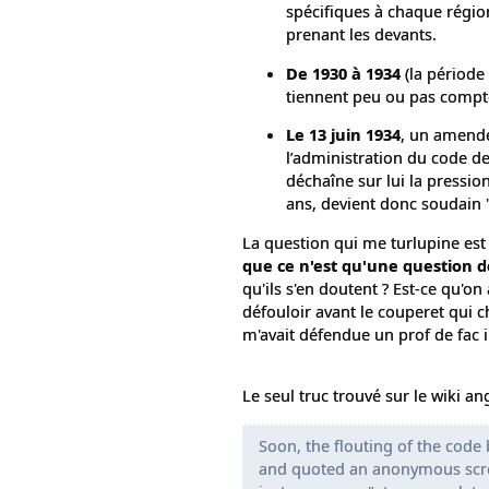
spécifiques à chaque région
prenant les devants.
De 1930 à 1934
(la période 
tiennent peu ou pas compte.
Le 13 juin 1934
, un amende
l’administration du code de
déchaîne sur lui la pressio
ans, devient donc soudain "
La question qui me turlupine est
que ce n'est qu'une question de
qu'ils s'en doutent ? Est-ce qu'o
défouloir avant le couperet qui
m'avait défendue un prof de fac i
Le seul truc trouvé sur le wiki ang
Soon, the flouting of the cod
and quoted an anonymous screen