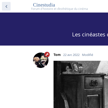
Cinestudia
Les cinéastes 
Tom
22 avr. 2022
Modifié