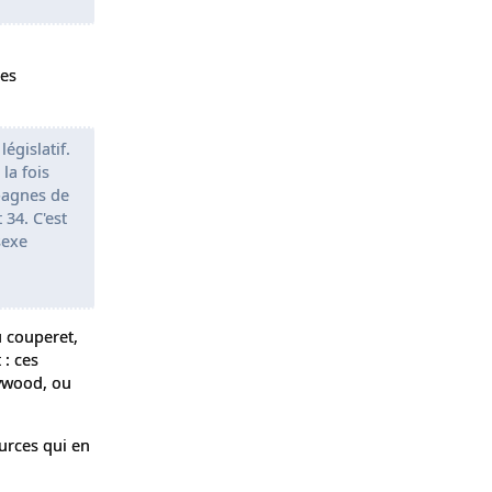
ses
égislatif.
 la fois
mpagnes de
34. C'est
sexe
u couperet,
 : ces
lywood, ou
urces qui en