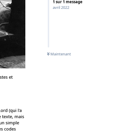
1
sur
1
message
avril 2022
Maintenant
stes et
rd (qui l'a
e texte, mais
 un simple
les codes