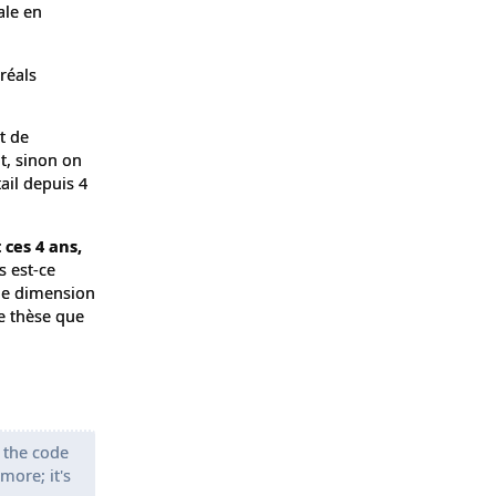
ale en
réals
t de
t, sinon on
ail depuis 4
 ces 4 ans,
 est-ce
une dimension
e thèse que
 the code
more; it's