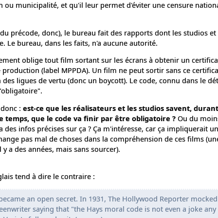
 ou municipalité, et qu'il leur permet d'éviter une censure nation
du précode, donc), le bureau fait des rapports dont les studios et 
 Le bureau, dans les faits, n'a aucune autorité.
ment oblige tout film sortant sur les écrans à obtenir un certifica
 production (label MPPDA). Un film ne peut sortir sans ce certifica
n des ligues de vertu (donc un boycott). Le code, connu dans le dét
obligatoire".
 donc :
est-ce que les réalisateurs et les studios savent, durant
 temps, que le code va finir par être obligatoire ?
Ou du moins
n a des infos précises sur ça ? Ça m'intéresse, car ça impliquerait 
 change pas mal de choses dans la compréhension de ces films (un
l y a des années, mais sans sourcer).
lais tend à dire le contraire :
e became an open secret. In 1931, The Hollywood Reporter mocked
writer saying that "the Hays moral code is not even a joke any 