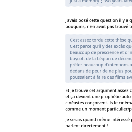
just a memory"; two years later 
J'avais posé cette question il y a 
bouquins, n'en avait pas trouvé tr
C'est assez tordu cette thèse qu
C'est parce qu'il y des excès que
beaucoup de prescience et d'int
boycott de la Légion de décence
prêter beaucoup d'intentions au
dedans de peur de ne plus pouvo
poussaient à faire des films av
Et je trouve cet argument assez 
et ça devient une prophétie auto-
cinéastes conçoivent-ils le ciné
comme un moment particulier/p
Je serais quand même intéressé p
parlent directement !