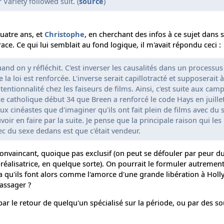
Variety followed suit. (
source
)
quatre ans, et
Christophe
, en cherchant des infos à ce sujet dans 
ace. Ce qui lui semblait au fond logique, il m'avait répondu ceci :
and on y réfléchit. C'est inverser les causalités dans un processus l
 la loi est renforcée. L'inverse serait capillotracté et supposerait à
entionnalité chez les faiseurs de films. Ainsi, c'est suite aux ca
 catholique début 34 que Breen a renforcé le code Hays en juillet 
x cinéastes que d'imaginer qu'ils ont fait plein de films avec du 
ir en faire par la suite. Je pense que la principale raison qui les
ec du sexe dedans est que c'était vendeur.
convaincant, quoique pas exclusif (on peut se défouler par peur d
réalisatrice, en quelque sorte). On pourrait le formuler autrement
ma qu'ils font alors comme l'amorce d'une grande libération à Hol
assager ?
ar le retour de quelqu'un spécialisé sur la période, ou par des so